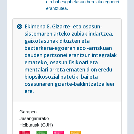
eta babesgabetasun bereziko egoerei
erantzutea.
Ekimena 8. Gizarte- eta osasun-
sistemaren arteko zubiak indartzea,
gaixotasunak dituzten eta
bazterkeria-egoeran edo -arriskuan
dauden pertsonei erantzun integralak
emateko, osasun fisikoari eta
mentalari arreta ematen dion eredu
biopsikosozial batetik, bai eta
osasunaren gizarte-baldintzatzaileei
ere.
Garapen
Jasangarrirako
Helburuak (GJH)