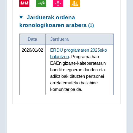
Jarduerak ordena
kronologikoaren arabera
(1)
Data
Jarduera
2026/01/02
ERDU programaren 2025eko
balantzea
. Programa hau
EAEn gizarte-kalteberatasun
handiko egoeran dauden eta
adikzioak dituzten pertsonei
arreta emateko baliabide
komunitarioa da.