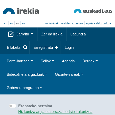
<<
es
eu
en
kontaktuak
erabilerraztasuna
egoitza elektronikoa
Jarraitu
Zer da Irekia
Laguntza
Bilaketa
Erregistratu
Login
Parte-hartzea
Sailak
Agenda
Berriak
Bideoak eta argazkiak
Gizarte-sareak
Gobernu-programa
Erabateko bertsioa
Hizkuntza argia eta erraza bertsio irakurtzea