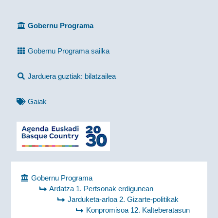
Gobernu Programa
Gobernu Programa sailka
Jarduera guztiak: bilatzailea
Gaiak
Gobernu Programa
Ardatza 1. Pertsonak erdigunean
Jarduketa-arloa 2. Gizarte-politikak
Konpromisoa 12. Kalteberatasun