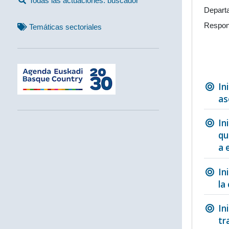
Todas las actuaciones: buscador
Depart
Respon
Temáticas sectoriales
In
as
In
qu
a 
In
la
In
tr