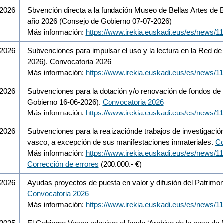
/2026
Sbvención directa a la fundación Museo de Bellas Artes de Bi
año 2026 (Consejo de Gobierno 07-07-2026)
Más información:
https://www.irekia.euskadi.eus/es/news/1
/2026
Subvenciones para impulsar el uso y la lectura en la Red d
2026). Convocatoria 2026
Más información:
https://www.irekia.euskadi.eus/es/news/1
/2026
Subvenciones para la dotación y/o renovación de fondos de 
Gobierno 16-06-2026).
Convocatoria 2026
Más información:
https://www.irekia.euskadi.eus/es/news/1
/2026
Subvenciones para la realizaciónde trabajos de investigación
vasco, a excepción de sus manifestaciones inmateriales.
Co
Más información:
https://www.irekia.euskadi.eus/es/news/1
Corrección de errores
(200.000.- €)
/2026
Ayudas proyectos de puesta en valor y difusión del Patrimo
Convocatoria 2026
Más información:
https://www.irekia.euskadi.eus/es/news/1
/2025
El Gobierno Vasco adquiere el fondo ‘Archivo de la casa de M