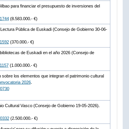
lbao para financiar el presupuesto de inversiones del
11744
(8.583.000.- €)
e Lectura Pública de Euskadi (Consejo de Gobierno 30-06-
11592
(370.000.- €)
bibliotecas de Euskadi en el año 2026 (Consejo de
11157
(1.000.000.- €)
 sobre los elementos que integran el patrimonio cultural
nvocatoria 2026
.
10730
nio Cultural Vasco (Consejo de Gobierno 19-05-2026).
10332
(2.500.000.- €)
urguía’ para su difusión y puesta a disposición de la