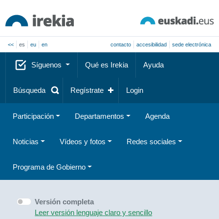
<<
es
eu
en
contacto
accesibilidad
sede electrónica
Síguenos
Qué es Irekia
Ayuda
Búsqueda
Regístrate
Login
Participación
Departamentos
Agenda
Noticias
Vídeos y fotos
Redes sociales
Programa de Gobierno
Versión completa
Leer versión lenguaje claro y sencillo