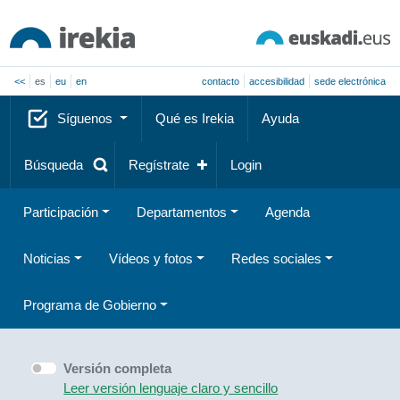
<<
es
eu
en
contacto
accesibilidad
sede electrónica
Síguenos
Qué es Irekia
Ayuda
Búsqueda
Regístrate
Login
Participación
Departamentos
Agenda
Noticias
Vídeos y fotos
Redes sociales
Programa de Gobierno
Versión completa
Leer versión lenguaje claro y sencillo