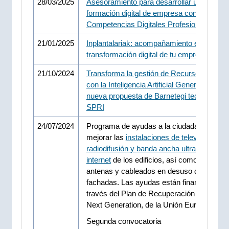
28/03/2025
Asesoramiento para desarrollar un plan de
formación digital de empresa con el progr
Competencias Digitales Profesionales
21/01/2025
Inplantalariak: acompañamiento en la
transformación digital de tu empresa
21/10/2024
Transforma la gestión de Recursos Huma
con la Inteligencia Artificial Generativa: La
nueva propuesta de Barnetegi tecnológico
SPRI
24/07/2024
Programa de ayudas a la ciudadanía para
mejorar las
instalaciones de televisión digit
radiodifusión y banda ancha ultrarrápida de
internet
de los edificios, así como la retira
antenas y cableados en desuso de las
fachadas. Las ayudas están financiadas a
través del Plan de Recuperación y Resilien
Next Generation, de la Unión Europea.
Segunda convocatoria