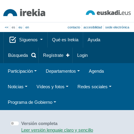
<<
es
eu
en
contacto
accesibilidad
sede electrónica
Síguenos
Qué es Irekia
Ayuda
Búsqueda
Regístrate
Login
Participación
Departamentos
Agenda
Noticias
Vídeos y fotos
Redes sociales
Programa de Gobierno
Versión completa
Leer versión lenguaje claro y sencillo