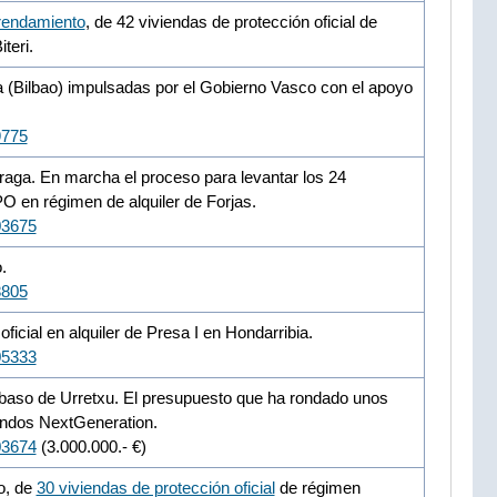
rendamiento
, de 42 viviendas de protección oficial de
teri.
a (Bilbao) impulsadas por el Gobierno Vasco con el apoyo
9775
raga. En marcha el proceso para levantar los 24
O en régimen de alquiler de Forjas.
03675
.
8805
ficial en alquiler de Presa I en Hondarribia.
05333
libaso de Urretxu. El presupuesto que ha rondado unos
ondos NextGeneration.
03674
(3.000.000.- €)
o, de
30 viviendas de protección oficial
de régimen