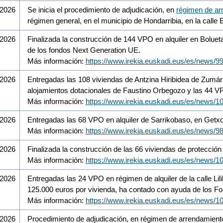
/2026
Se inicia el procedimiento de adjudicación, en
régimen de ar
régimen general, en el municipio de Hondarribia, en la calle Bi
/2026
Finalizada la construcción de 144 VPO en alquiler en Boluet
de los fondos Next Generation UE.
Más información:
https://www.irekia.euskadi.eus/es/news/9
/2026
Entregadas las 108 viviendas de Antzina Hiribidea de Zumár
alojamientos dotacionales de Faustino Orbegozo y las 44 VP
Más información:
https://www.irekia.euskadi.eus/es/news/1
/2026
Entregadas las 68 VPO en alquiler de Sarrikobaso, en Getxo
Más información:
https://www.irekia.euskadi.eus/es/news/9
/2026
Finalizada la construcción de las 66 viviendas de protección o
Más información:
https://www.irekia.euskadi.eus/es/news/1
/2026
Entregadas las 24 VPO en régimen de alquiler de la calle Li
125.000 euros por vivienda, ha contado con ayuda de los F
Más información:
https://www.irekia.euskadi.eus/es/news/1
/2026
Procedimiento de adjudicación, en régimen de arrendamient