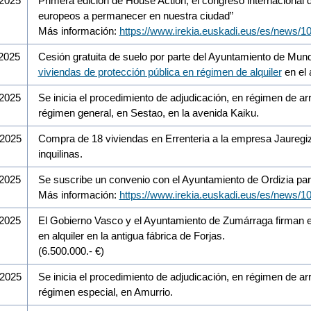
/2025
Primera edición de House Action, el congreso internacional 
europeos a permanecer en nuestra ciudad”
Más información:
https://www.irekia.euskadi.eus/es/news/1
/2025
Cesión gratuita de suelo por parte del Ayuntamiento de Mun
viviendas de protección pública en régimen de alquiler
en el
/2025
Se inicia el procedimiento de adjudicación, en régimen de a
régimen general, en Sestao, en la avenida Kaiku.
/2025
Compra de 18 viviendas en Errenteria a la empresa Jauregiz
inquilinas.
/2025
Se suscribe un convenio con el Ayuntamiento de Ordizia para
Más información:
https://www.irekia.euskadi.eus/es/news/1
/2025
El Gobierno Vasco y el Ayuntamiento de Zumárraga firman e
en alquiler en la antigua fábrica de Forjas.
(6.500.000.- €)
/2025
Se inicia el procedimiento de adjudicación, en régimen de a
régimen especial, en Amurrio.