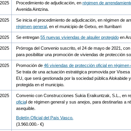
/2025
Procedimiento de adjudicación, en
régimen de arrendamient
Avenida Aintzina.
/2025
Se inicia el procedimiento de adjudicación, en régimen de a
régimen general
, en el municipio de Getxo, en Iturribarri
/2025
Se entregan
55 nuevas viviendas de alquiler protegido
en Ara
/2025
Prórroga del Convenio suscrito, el 24 de mayo de 2021, con
para posibilitar una promoción de viviendas de protección so
/2025
Promoción de
46 viviendas de protección oficial en régimen d
Se trata de una actuación estratégica promovida por Visesa
EU, que será gestionada por la sociedad pública Alokabide 
protegida en el municipio.
/2025
Convenio con Construcciones Sukia Eraikuntzak, S.L., en r
oficia
l de régimen general y sus anejos, para destinarlas a 
asequible.
Boletín Oficial del País Vasco.
(3.960.000.- €)