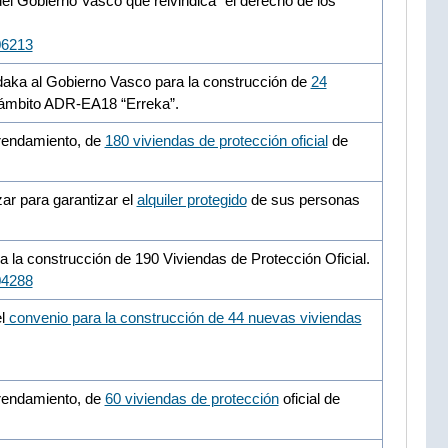
del Gobierno Vasco que reivindica “el derecho de los
06213
daka al Gobierno Vasco para la construcción de
24
 ámbito ADR-EA18 “Erreka”.
rrendamiento, de
180 viviendas de protección oficial
de
ar para garantizar el
alquiler protegido
de sus personas
 la construcción de 190 Viviendas de Protección Oficial.
04288
l
convenio para la construcción de 44 nuevas viviendas
rrendamiento, de
60 viviendas de protección
oficial de