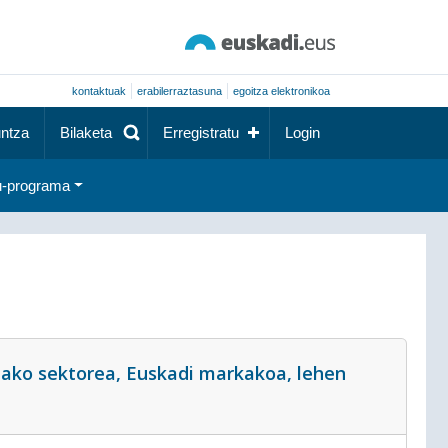
kontaktuak
erabilerraztasuna
egoitza elektronikoa
ntza
Bilaketa
Erregistratu
Login
-programa
ako sektorea, Euskadi markakoa, lehen