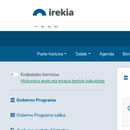
<<
es
eu
en
Parte-hartzea
Sailak
Agenda
Ber
Erabateko bertsioa
Hizkuntza argia eta erraza bertsio irakurtzea
Gobernu Programa
Gobernu Programa sailka