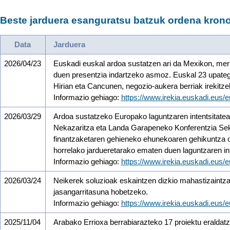
Beste jarduera esanguratsu batzuk ordena krono
Data
Jarduera
2026/04/23
Euskadi euskal ardoa sustatzen ari da Mexikon, merk
duen presentzia indartzeko asmoz. Euskal 23 upategi
Hirian eta Cancunen, negozio-aukera berriak irekit
Informazio gehiago:
https://www.irekia.euskadi.eus
2026/03/29
Ardoa sustatzeko Europako laguntzaren intentsitatea
Nekazaritza eta Landa Garapeneko Konferentzia Sek
finantzaketaren gehieneko ehunekoaren gehikuntza on
horrelako jardueretarako ematen duen laguntzaren int
Informazio gehiago:
https://www.irekia.euskadi.eus
2026/03/24
Neikerek soluzioak eskaintzen dizkio mahastizaintza
jasangarritasuna hobetzeko.
Informazio gehiago:
https://www.irekia.euskadi.eus
2025/11/04
Arabako Errioxa berrabiarazteko 17 proiektu eraldatza