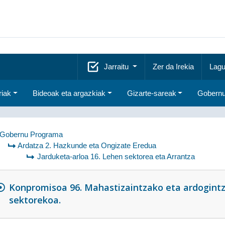
Jarraitu
Zer da Irekia
Lagu
riak
Bideoak eta argazkiak
Gizarte-sareak
Gobernu
Gobernu Programa
Ardatza 2. Hazkunde eta Ongizate Eredua
Jarduketa-arloa 16. Lehen sektorea eta Arrantza
Konpromisoa 96. Mahastizaintzako eta ardogintz
sektorekoa.