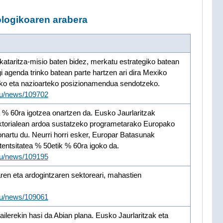
logikoaren arabera
ataritza-misio baten bidez, merkatu estrategiko batean
 agenda trinko batean parte hartzen ari dira Mexiko
zeko eta nazioarteko posizionamendua sendotzeko.
/eu/news/109702
 % 60ra igotzea onartzen da. Eusko Jaurlaritzak
torialean ardoa sustatzeko programetarako Europako
artu du. Neurri horri esker, Europar Batasunak
entsitatea % 50etik % 60ra igoko da.
/eu/news/109195
ren eta ardogintzaren sektoreari, mahastien
/eu/news/109061
ilerekin hasi da Abian plana. Eusko Jaurlaritzak eta