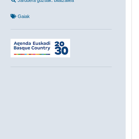
Jarduera guztiak: bilatzailea
Gaiak