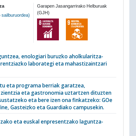
za
Garapen Jasangarrirako Helburuak
(GJH)
 sailburuordea
)
untzea, enologiari buruzko aholkularitza-
rentziazko laborategi eta mahastizaintzari
tu eta programa berriak garatzea,
zientzia eta gastronomia uztartzen dituzten
sustatzeko eta bere izen ona finkatzeko: GOe
ne, Gasteizko eta Guardiako campusekin.
tzako eta euskal enpresentzako laguntza-