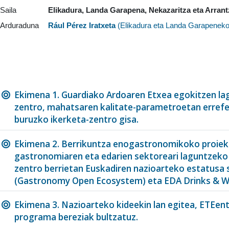
Saila
Elikadura, Landa Garapena, Nekazaritza eta Arrant
Arduraduna
Rául Pérez Iratxeta
(
Elikadura eta Landa Garapeneko
Ekimena 1. Guardiako Ardoaren Etxea egokitzen lag
zentro, mahatsaren kalitate-parametroetan errefe
buruzko ikerketa-zentro gisa.
Ekimena 2. Berrikuntza enogastronomikoko proiek
gastronomiaren eta edarien sektoreari laguntzeko 
zentro berrietan Euskadiren nazioarteko estatusa 
(Gastronomy Open Ecosystem) eta EDA Drinks & Wi
Ekimena 3. Nazioarteko kideekin lan egitea, ETEen
programa bereziak bultzatuz.