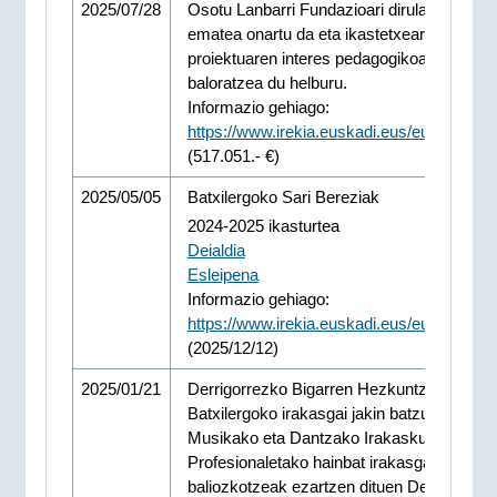
2025/07/28
Osotu Lanbarri Fundazioari dirulaguntza
ematea onartu da eta ikastetxearen hezku
proiektuaren interes pedagogikoa aztertzea
baloratzea du helburu.
Informazio gehiago:
https://www.irekia.euskadi.eus/eu/news/1
(517.051.- €)
2025/05/05
Batxilergoko Sari Bereziak
2024-2025 ikasturtea
Deialdia
Esleipena
Informazio gehiago:
https://www.irekia.euskadi.eus/eu/news/1
(2025/12/12)
2025/01/21
Derrigorrezko Bigarren Hezkuntzako eta
Batxilergoko irakasgai jakin batzuen eta
Musikako eta Dantzako Irakaskuntza
Profesionaletako hainbat irakasgairen arte
baliozkotzeak ezartzen dituen Dekretua on