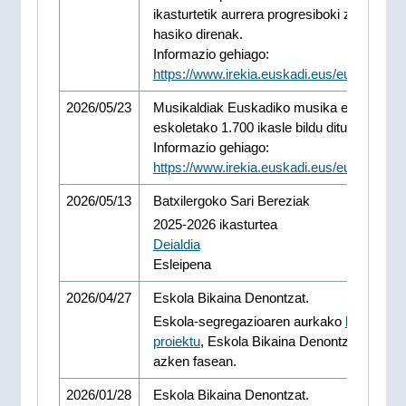
ikasturtetik aurrera progresiboki zabaltzen
hasiko direnak.
Informazio gehiago:
https://www.irekia.euskadi.eus/eu/news/1
2026/05/23
Musikaldiak Euskadiko musika eta dantza
eskoletako 1.700 ikasle bildu ditu Legazpin
Informazio gehiago:
https://www.irekia.euskadi.eus/eu/news/1
2026/05/13
Batxilergoko Sari Bereziak
2025-2026 ikasturtea
Deialdia
Esleipena
2026/04/27
Eskola Bikaina Denontzat.
Eskola-segregazioaren aurkako
bederatzi
proiektu
, Eskola Bikaina Denontzat mahai
azken fasean.
2026/01/28
Eskola Bikaina Denontzat.