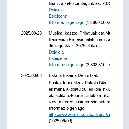
finantzatzeko dirulaguntzak. 2025eko deial
Deialdia
Esleipena
Informazio gehiago
(13.800.000.- €)
2025/09/23
Musika Ikastegi Pribatuak eta Musikako Z
Baimendu Profesionalak finantzatzeko
dirulaguntzak. 2025 ekitaldia.
Deialdia
Esleipena
Informazio gehiago
(2.808.810.- €)
2025/09/08
Eskola Bikaina Denontzat.
Eusko Jaurlaritzak Eskola Bikaina Denont
ekimena aktibatu du, eskola inklusibo, ekit
eta kalitatezkoaren aldeko mahaia,
ikasturtearen hasierarekin batera
Informazio gehiago:
https://www.irekia.euskadi.eus/eu/news/1
(2025/09/08)