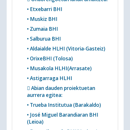
• Etxebarri BHI
• Muskiz BHI
• Zumaia BHI
• Salburua BHI
• Aldaialde HLHI (Vitoria-Gasteiz)
• OrixeBHI (Tolosa)
• Musakola HLHI(Arrasate)
• Astigarraga HLHI
 Abian dauden proiektuetan
aurrera egitea:
• Trueba Institutua (Barakaldo)
• José Miguel Barandiaran BHI
(Leioa)