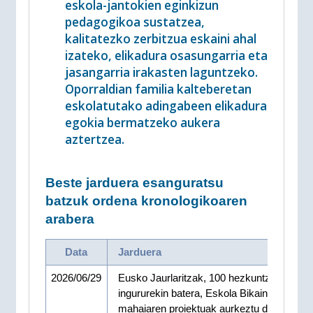
eskola-jantokien eginkizun
pedagogikoa sustatzea,
kalitatezko zerbitzua eskaini ahal
izateko, elikadura osasungarria eta
jasangarria irakasten laguntzeko.
Oporraldian familia kalteberetan
eskolatutako adingabeen elikadura
egokia bermatzeko aukera
aztertzea.
Beste jarduera esanguratsu
batzuk ordena kronologikoaren
arabera
Data
Jarduera
2026/06/29
Eusko Jaurlaritzak, 100 hezkuntza-eragile
ingururekin batera, Eskola Bikaina Denont
mahaiaren proiektuak aurkeztu ditu, 2026-