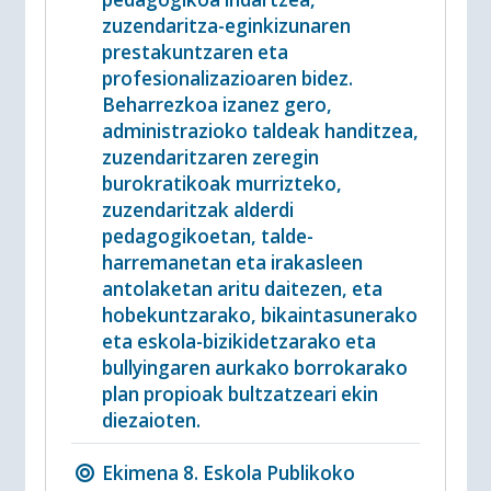
zuzendaritza-eginkizunaren
prestakuntzaren eta
profesionalizazioaren bidez.
Beharrezkoa izanez gero,
administrazioko taldeak handitzea,
zuzendaritzaren zeregin
burokratikoak murrizteko,
zuzendaritzak alderdi
pedagogikoetan, talde-
harremanetan eta irakasleen
antolaketan aritu daitezen, eta
hobekuntzarako, bikaintasunerako
eta eskola-bizikidetzarako eta
bullyingaren aurkako borrokarako
plan propioak bultzatzeari ekin
diezaioten.
Ekimena 8. Eskola Publikoko