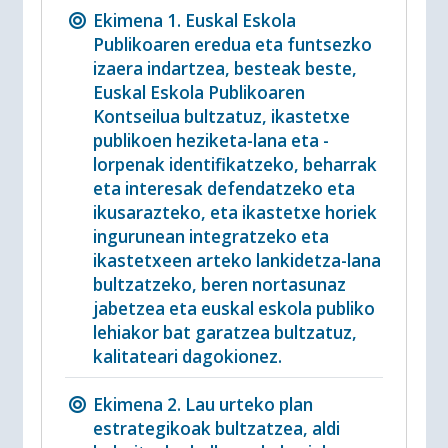
Ekimena 1. Euskal Eskola
Publikoaren eredua eta funtsezko
izaera indartzea, besteak beste,
Euskal Eskola Publikoaren
Kontseilua bultzatuz, ikastetxe
publikoen heziketa-lana eta -
lorpenak identifikatzeko, beharrak
eta interesak defendatzeko eta
ikusarazteko, eta ikastetxe horiek
ingurunean integratzeko eta
ikastetxeen arteko lankidetza-lana
bultzatzeko, beren nortasunaz
jabetzea eta euskal eskola publiko
lehiakor bat garatzea bultzatuz,
kalitateari dagokionez.
Ekimena 2. Lau urteko plan
estrategikoak bultzatzea, aldi