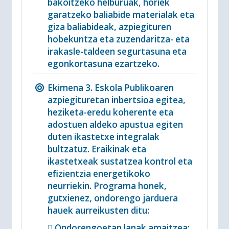
bakoitzeko helburuak, horiek
garatzeko baliabide materialak eta
giza baliabideak, azpiegituren
hobekuntza eta zuzendaritza- eta
irakasle-taldeen segurtasuna eta
egonkortasuna ezartzeko.
Ekimena 3. Eskola Publikoaren
azpiegituretan inbertsioa egitea,
heziketa-eredu koherente eta
adostuen aldeko apustua egiten
duten ikastetxe integralak
bultzatuz. Eraikinak eta
ikastetxeak sustatzea kontrol eta
efizientzia energetikoko
neurriekin. Programa honek,
gutxienez, ondorengo jarduera
hauek aurreikusten ditu:
 Ondorengoetan lanak amaitzea: