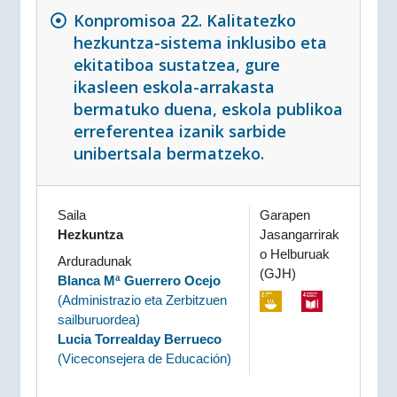
Konpromisoa 22. Kalitatezko
hezkuntza-sistema inklusibo eta
ekitatiboa sustatzea, gure
ikasleen eskola-arrakasta
bermatuko duena, eskola publikoa
erreferentea izanik sarbide
unibertsala bermatzeko.
Saila
Garapen
Hezkuntza
Jasangarrirak
o Helburuak
Arduradunak
(GJH)
Blanca Mª Guerrero Ocejo
(
Administrazio eta Zerbitzuen
sailburuordea
)
Lucia Torrealday Berrueco
(
Viceconsejera de Educación
)