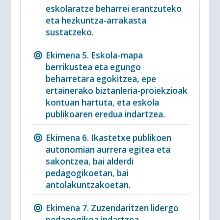
eskolaratze beharrei erantzuteko
eta hezkuntza-arrakasta
sustatzeko.
Ekimena 5. Eskola-mapa
berrikustea eta egungo
beharretara egokitzea, epe
ertainerako biztanleria-proiekzioak
kontuan hartuta, eta eskola
publikoaren eredua indartzea.
Ekimena 6. Ikastetxe publikoen
autonomian aurrera egitea eta
sakontzea, bai alderdi
pedagogikoetan, bai
antolakuntzakoetan.
Ekimena 7. Zuzendaritzen lidergo
pedagogikoa indartzea,