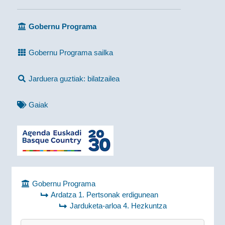
Gobernu Programa
Gobernu Programa sailka
Jarduera guztiak: bilatzailea
Gaiak
Gobernu Programa
Ardatza 1. Pertsonak erdigunean
Jarduketa-arloa 4. Hezkuntza