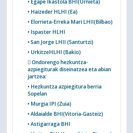
• Egape Ikastola BHI(Urnieta)
• Haizeder HLHI (Ea)
• Elorrieta-Erreka Mari LHII(Bilbao)
• Ispaster HLHI
• San Jorge LHII (Santurtzi)
• UrkitzeHLHI (Bakio)
 Ondorengo hezkuntza-
azpiegiturak diseinatzea eta abian
jartzea:
• Hezkuntza azpiegitura berria
Sopelan
• Murgia IPI (Zuia)
• Aldaialde BHI(Vitoria-Gasteiz)
• Astigarraga BHI