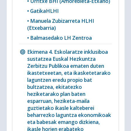
• Urritxe BHI (Amorebieta-Etxano)
• GatikaHLHI
• Manuela Zubizarreta HLHI
(Etxebarria)
• Balmasedako LH Zentroa
Ekimena 4. Eskolaratze inklusiboa
sustatzea Euskal Hezkuntza
Zerbitzu Publikoa ematen duten
ikastetxeetan, eta ikasketetarako
laguntzen eredu propio bat
bultzatzea, ekitatezko
heziketarako plan baten
esparruan, heziketa-maila
guztietako ikasle kalteberei
beharrezko laguntza ekonomikoak
eta babesak emango dizkiena,
ikasle horien erabateko