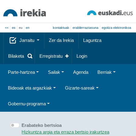
<<
es
eu
en
kontaktuak
erabilerraztasuna
egoitza elektronikoa
Jarraitu
Zer da Irekia
Laguntza
Bilaketa
Erregistratu
Login
Parte-hartzea
Sailak
Agenda
Berriak
Bideoak eta argazkiak
Gizarte-sareak
Gobernu-programa
Erabateko bertsioa
Hizkuntza argia eta erraza bertsio irakurtzea