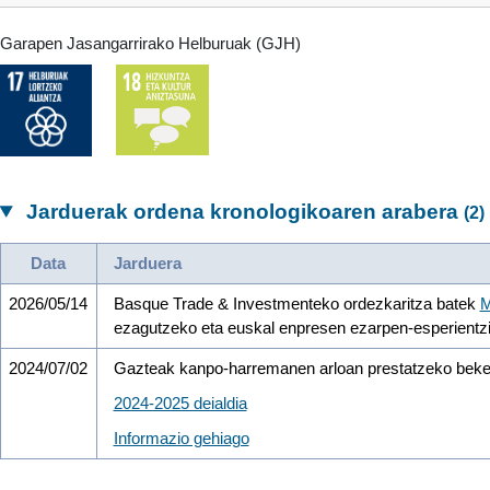
Garapen Jasangarrirako Helburuak (GJH)
Jarduerak ordena kronologikoaren arabera
(2)
Data
Jarduera
2026/05/14
Basque Trade & Investmenteko ordezkaritza batek
M
ezagutzeko eta euskal enpresen ezarpen-esperientz
2024/07/02
Gazteak kanpo-harremanen arloan prestatzeko bek
2024-2025 deialdia
Informazio gehiago