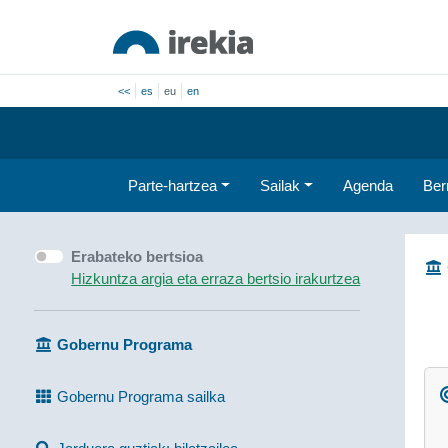
<<
es
eu
en
Parte-hartzea
Sailak
Agenda
Ber
Erabateko bertsioa
Hizkuntza argia eta erraza bertsio irakurtzea
Gobernu Programa
Gobernu Programa sailka