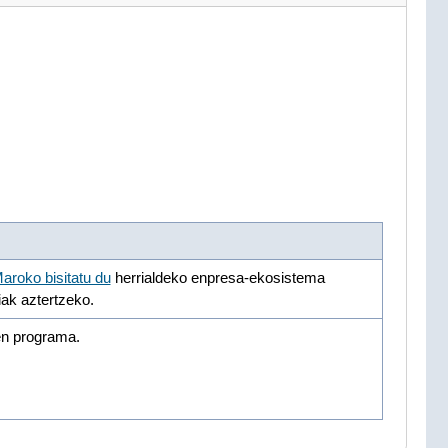
aroko bisitatu du
herrialdeko enpresa-ekosistema
iak aztertzeko.
en programa.