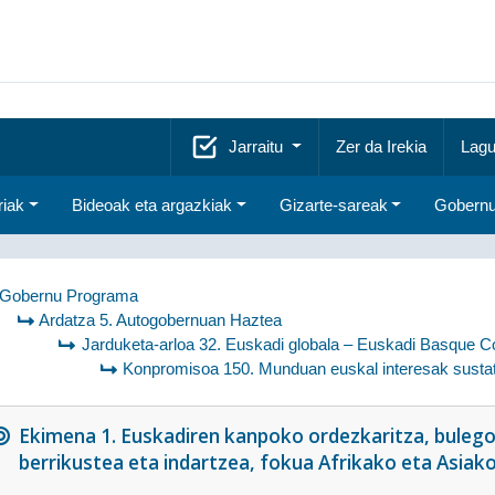
Jarraitu
Zer da Irekia
Lagu
riak
Bideoak eta argazkiak
Gizarte-sareak
Gobernu
Gobernu Programa
Ardatza 5. Autogobernuan Haztea
Jarduketa-arloa 32. Euskadi globala – Euskadi Basque C
Konpromisoa 150. Munduan euskal interesak sustat
Ekimena 1. Euskadiren kanpoko ordezkaritza, buleg
berrikustea eta indartzea, fokua Afrikako eta Asiako