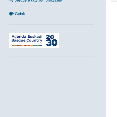
Jarduera guztiak: bilatzailea
Gaiak