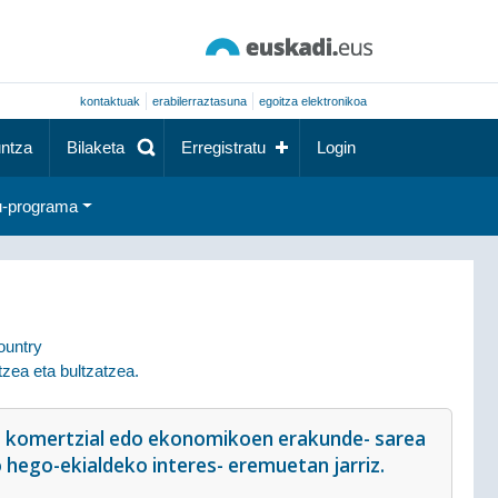
kontaktuak
erabilerraztasuna
egoitza elektronikoa
ntza
Bilaketa
Erregistratu
Login
-programa
ountry
zea eta bultzatzea.
o komertzial edo ekonomikoen erakunde- sarea
 hego-ekialdeko interes- eremuetan jarriz.