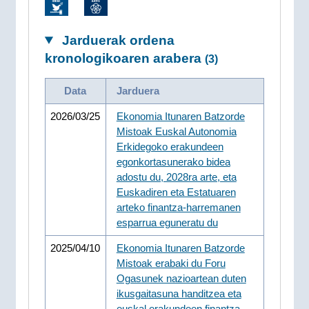
Jarduerak ordena
kronologikoaren arabera
(3)
Data
Jarduera
2026/03/25
Ekonomia Itunaren Batzorde
Mistoak Euskal Autonomia
Erkidegoko erakundeen
egonkortasunerako bidea
adostu du, 2028ra arte, eta
Euskadiren eta Estatuaren
arteko finantza-harremanen
esparrua eguneratu du
2025/04/10
Ekonomia Itunaren Batzorde
Mistoak erabaki du Foru
Ogasunek nazioartean duten
ikusgaitasuna handitzea eta
euskal erakundeen finantza