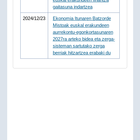
gaitasuna indartzea
2024/12/23
Ekonomia Itunaren Batzorde
Mistoak euskal erakundeen
aurrekontu-egonkortasunaren
2027ra arteko bidea eta zerga-
sisteman sartutako zerga
berriak hitzartzea erabaki du