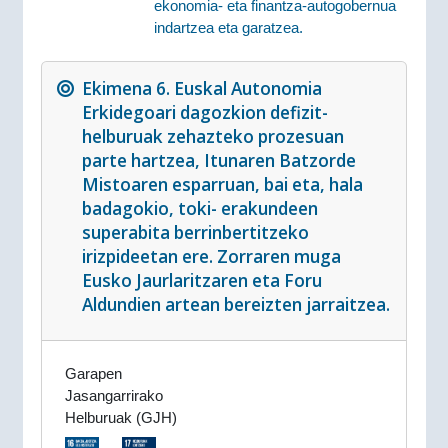
ekonomia- eta finantza-autogobernua
indartzea eta garatzea.
Ekimena 6. Euskal Autonomia
Erkidegoari dagozkion defizit-
helburuak zehazteko prozesuan
parte hartzea, Itunaren Batzorde
Mistoaren esparruan, bai eta, hala
badagokio, toki- erakundeen
superabita berrinbertitzeko
irizpideetan ere. Zorraren muga
Eusko Jaurlaritzaren eta Foru
Aldundien artean bereizten jarraitzea.
Garapen
Jasangarrirako
Helburuak (GJH)