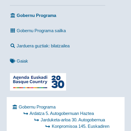
Gobernu Programa
Gobernu Programa sailka
Jarduera guztiak: bilatzailea
Gaiak
Gobernu Programa
Ardatza 5. Autogobernuan Haztea
Jarduketa-arloa 30. Autogobernua
Konpromisoa 145. Euskadiren