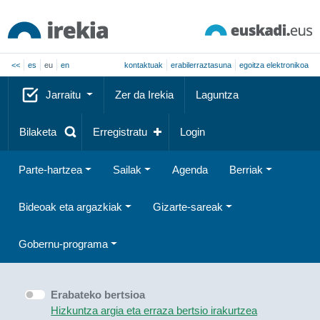
<<
es
eu
en
kontaktuak
erabilerraztasuna
egoitza elektronikoa
Jarraitu
Zer da Irekia
Laguntza
Bilaketa
Erregistratu
Login
Parte-hartzea
Sailak
Agenda
Berriak
Bideoak eta argazkiak
Gizarte-sareak
Gobernu-programa
Erabateko bertsioa
Hizkuntza argia eta erraza bertsio irakurtzea