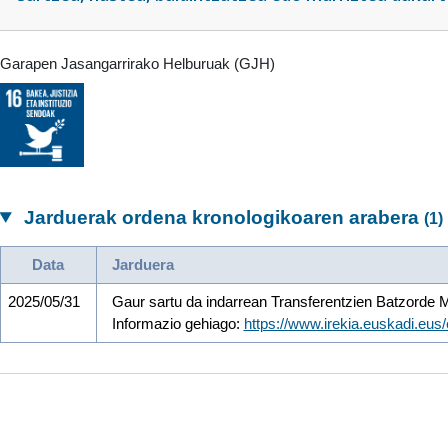
Garapen Jasangarrirako Helburuak (GJH)
Jarduerak ordena kronologikoaren arabera
(1)
Data
Jarduera
2025/05/31
Gaur sartu da indarrean Transferentzien Batzorde M
Informazio gehiago:
https://www.irekia.euskadi.eu