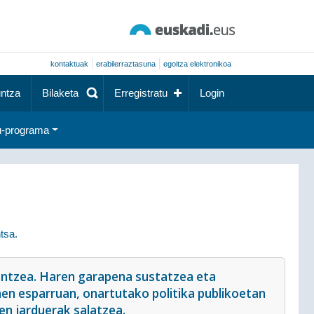
kontaktuak
erabilerraztasuna
egoitza elektronikoa
ntza
Bilaketa
Erregistratu
Login
-programa
tsa.
ntzea. Haren garapena sustatzea eta
en esparruan, onartutako politika publikoetan
en jarduerak salatzea.