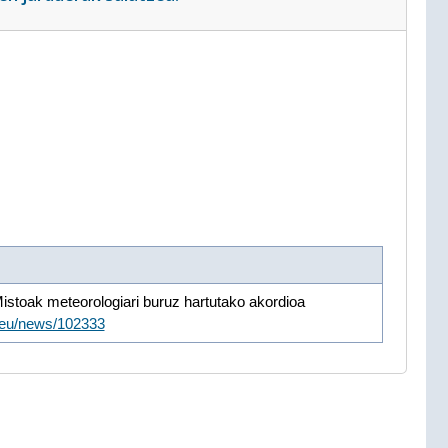
istoak meteorologiari buruz hartutako akordioa
s/eu/news/102333