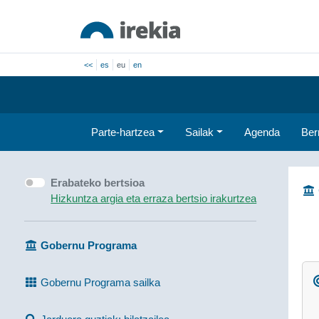
<<
es
eu
en
Parte-hartzea
Sailak
Agenda
Ber
Erabateko bertsioa
Hizkuntza argia eta erraza bertsio irakurtzea
Gobernu Programa
Gobernu Programa sailka