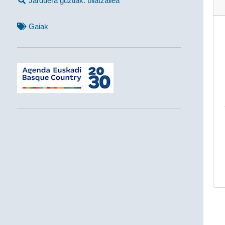
Jarduera guztiak: bilatzailea
Gaiak