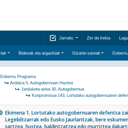
Jarraitu
Zer da Irekia
Lagu
riak
Bideoak eta argazkiak
Gizarte-sareak
Gobernu
Gobernu Programa
Ardatza 5. Autogobernuan Haztea
Jarduketa-arloa 30. Autogobernua
Konpromisoa 143. Lortutako autogobernuaren defen
Ekimena 1. Lortutako autogobernuaren defentsa zai
Legebiltzarrak edo Eusko Jaurlaritzak, bere eskumen
sartzea, hustea, baldintzatzea edo murriztea dakart