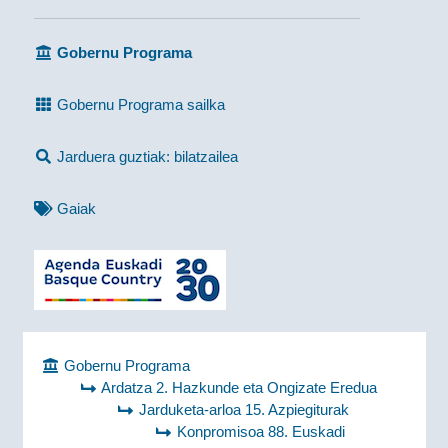
Gobernu Programa
Gobernu Programa sailka
Jarduera guztiak: bilatzailea
Gaiak
Gobernu Programa
Ardatza 2. Hazkunde eta Ongizate Eredua
Jarduketa-arloa 15. Azpiegiturak
Konpromisoa 88. Euskadi