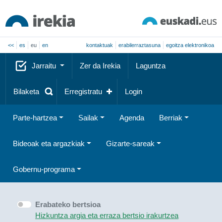
<<
es
eu
en
kontaktuak
erabilerraztasuna
egoitza elektronikoa
Jarraitu
Zer da Irekia
Laguntza
Bilaketa
Erregistratu
Login
Parte-hartzea
Sailak
Agenda
Berriak
Bideoak eta argazkiak
Gizarte-sareak
Gobernu-programa
Erabateko bertsioa
Hizkuntza argia eta erraza bertsio irakurtzea