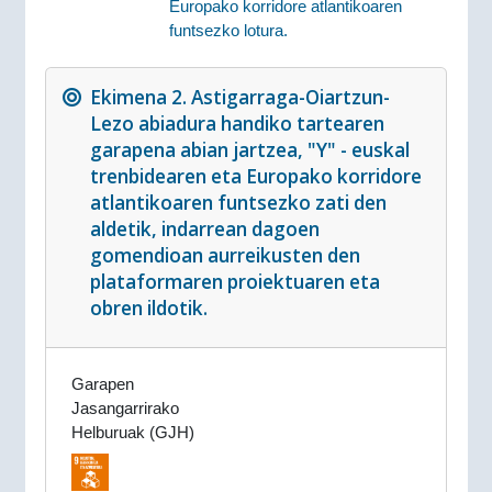
Europako korridore atlantikoaren
funtsezko lotura.
Ekimena 2. Astigarraga-Oiartzun-
Lezo abiadura handiko tartearen
garapena abian jartzea, "Y" - euskal
trenbidearen eta Europako korridore
atlantikoaren funtsezko zati den
aldetik, indarrean dagoen
gomendioan aurreikusten den
plataformaren proiektuaren eta
obren ildotik.
Garapen
Jasangarrirako
Helburuak (GJH)