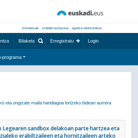
kontaktuak
erabilerraztasuna
egoitza elektronikoa
ntza
Bilaketa
Erregistratu
Login
-programa
ro eta ongizate maila handiagoa lortzeko bidean aurrera
n Legearen sandbox delakoan parte hartzea eta
ialeko erabiltzaileen eta hornitzaileen arteko