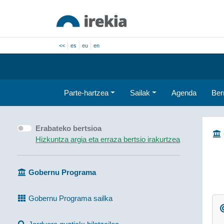
<<
es
eu
en
Parte-hartzea
Sailak
Agenda
Ber
Erabateko bertsioa
Hizkuntza argia eta erraza bertsio irakurtzea
Gobernu Programa
Gobernu Programa sailka