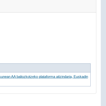
ean AA baliozkotzeko plataforma aitzindaria, Euskadin