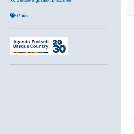
Jarduera guztiak: bilatzailea
Gaiak