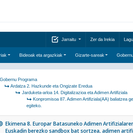
Jarraitu
Zer da Irekia
Lagu
riak
Bideoak eta argazkiak
Gizarte-sareak
Gobernu
Gobernu Programa
Ardatza 2. Hazkunde eta Ongizate Eredua
Jarduketa-arloa 14. Digitalizazioa eta Adimen Artifiziala
Konpromisoa 87. Adimen Artifiziala(AA) baliatzea ge
egiteko.
Ekimena 8. Europar Batasuneko Adimen Artifizialare
Euskadin berezko sandbox bat sortzea, adimen artifiz