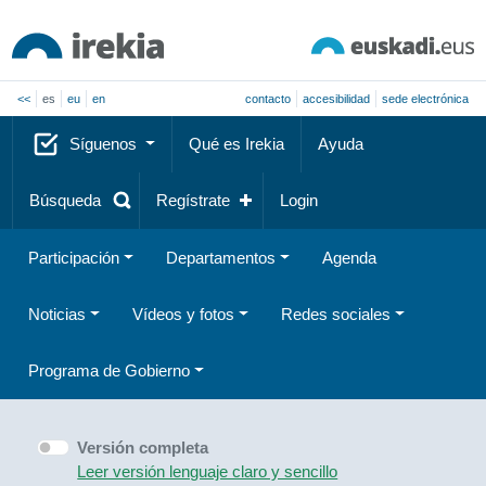
<<
es
eu
en
contacto
accesibilidad
sede electrónica
Síguenos
Qué es Irekia
Ayuda
Búsqueda
Regístrate
Login
Participación
Departamentos
Agenda
Noticias
Vídeos y fotos
Redes sociales
Programa de Gobierno
Versión completa
Leer versión lenguaje claro y sencillo