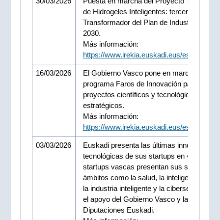
30/03/2026
Puesta en marcha del Proyecto Transform
de Hidrogeles Inteligentes: tercer Proyecto
Transformador del Plan de Industria Euska
2030.
Más información:
https://www.irekia.euskadi.eus/es/news/1
16/03/2026
El Gobierno Vasco pone en marcha el
programa Faros de Innovación para impuls
proyectos científicos y tecnológicos
estratégicos.
Más información:
https://www.irekia.euskadi.eus/es/news/1
03/03/2026
Euskadi presenta las últimas innovaciones
tecnológicas de sus startups en 4YFN. 12
startups vascas presentan sus soluciones
ámbitos como la salud, la inteligencia artific
la industria inteligente y la ciberseguridad,
el apoyo del Gobierno Vasco y las tres
Diputaciones Euskadi.