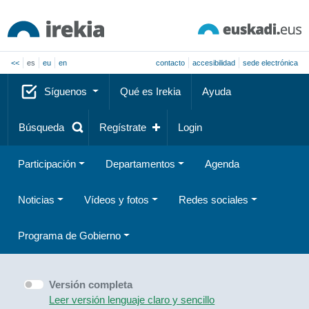
<<
es
eu
en
contacto
accesibilidad
sede electrónica
Síguenos
Qué es Irekia
Ayuda
Búsqueda
Regístrate
Login
Participación
Departamentos
Agenda
Noticias
Vídeos y fotos
Redes sociales
Programa de Gobierno
Versión completa
Leer versión lenguaje claro y sencillo