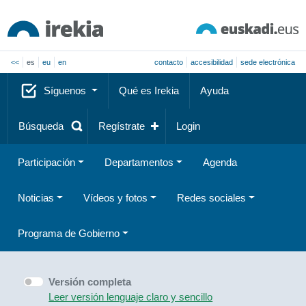
<<
es
eu
en
contacto
accesibilidad
sede electrónica
Síguenos
Qué es Irekia
Ayuda
Búsqueda
Regístrate
Login
Participación
Departamentos
Agenda
Noticias
Vídeos y fotos
Redes sociales
Programa de Gobierno
Versión completa
Leer versión lenguaje claro y sencillo