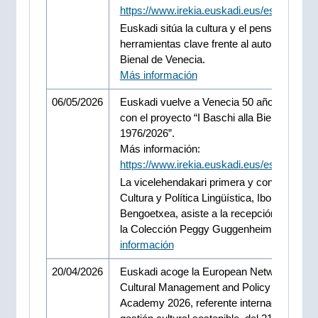
https://www.irekia.euskadi.eus/es/news/1
Euskadi sitúa la cultura y el pensamiento
herramientas clave frente al autoritarismo 
Bienal de Venecia.
Más información
06/05/2026
Euskadi vuelve a Venecia 50 años despué
con el proyecto “I Baschi alla Biennale
1976/2026”.
Más información:
https://www.irekia.euskadi.eus/es/news/1
La vicelehendakari primera y consejera de
Cultura y Política Lingüística, Ibone
Bengoetxea, asiste a la recepción celebra
la Colección Peggy Guggenheim.
Más
información
20/04/2026
Euskadi acoge la European Network on
Cultural Management and Policy (ENCAT
Academy 2026, referente internacional en