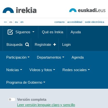
<<
es
eu
en
contacto
accesibilidad
sede electrónica
Síguenos
Qué es Irekia
Ayuda
Búsqueda
Regístrate
Login
Participación
Departamentos
Agenda
Noticias
Vídeos y fotos
Redes sociales
Programa de Gobierno
Versión completa
Leer versión lenguaje claro y sencillo