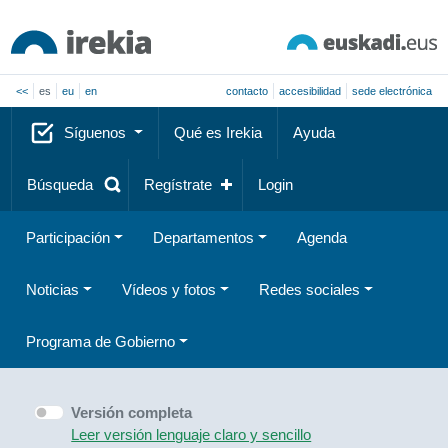
<<
es
eu
en
contacto
accesibilidad
sede electrónica
Síguenos
Qué es Irekia
Ayuda
Búsqueda
Regístrate
Login
Participación
Departamentos
Agenda
Noticias
Vídeos y fotos
Redes sociales
Programa de Gobierno
Versión completa
Leer versión lenguaje claro y sencillo