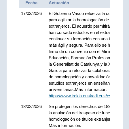
Fecha
Actuación
17/03/2026
El Gobierno Vasco refuerza la coordinació
para agilizar la homologación de títulos
extranjeros. El acuerdo permitirá que quie
han cursado estudios en el extranjero pue
continuar su formación con una tramitació
más ágil y segura. Para ello se ha aprobad
firma de un convenio con el Ministerio de
Educación, Formación Profesional y Depor
la Generalitat de Catalunya y la Xunta de
Galicia para reforzar la colaboración en ma
de homologación y convalidación de títulos
estudios extranjeros en enseñanzas no
universitarias.Más información:
https://www.irekia.euskadi.eus/es/news/1
18/02/2026
Se protegen los derechos de 189 personas
la anulación del traspaso de funciones de
homologación de títulos extranjeros
Más información: