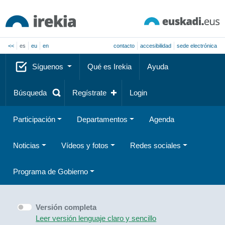
<<
es
eu
en
contacto
accesibilidad
sede electrónica
Síguenos
Qué es Irekia
Ayuda
Búsqueda
Regístrate
Login
Participación
Departamentos
Agenda
Noticias
Vídeos y fotos
Redes sociales
Programa de Gobierno
Versión completa
Leer versión lenguaje claro y sencillo