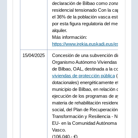
declaración de Bilbao como zona de merc
residencial tensionado Con la capital vizca
el 36% de la población vasca está ampara
por esta figura regulatoria del mercado del
alquiler.
Más información:
https://www.irekia.euskadi.eus/es/news/1
15/04/2025
Concesión de una subvención directa al
Organismo Autónomo Viviendas Municipal
de Bilbao, OAL, destinada a la construcció
viviendas de protección pública
(alojamien
dotacionales) energéticamente eficientes e
municipio de Bilbao, en relación con la
ejecución de los programas de ayuda en
materia de rehabilitación residencial y vivi
social, del Plan de Recuperación,
Transformación y Resiliencia - Next Gener
EU- en la Comunidad Autónoma del País
Vasco.
(106.040.- €)