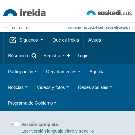
<<
es
eu
en
contacto
accesibilidad
sede electrónica
Síguenos
Qué es Irekia
Ayuda
Búsqueda
Regístrate
Login
Participación
Departamentos
Agenda
Noticias
Vídeos y fotos
Redes sociales
Programa de Gobierno
Versión completa
Leer versión lenguaje claro y sencillo