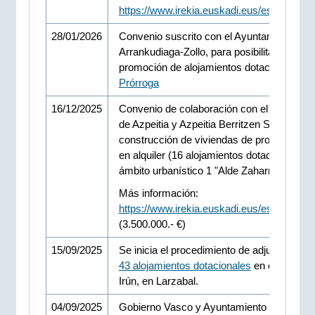
https://www.irekia.euskadi.eus/es/news/1
28/01/2026
Convenio suscrito con el Ayuntamiento de
Arrankudiaga-Zollo, para posibilitar una
promoción de alojamientos dotacionales.
Prórroga
16/12/2025
Convenio de colaboración con el Ayuntami
de Azpeitia y Azpeitia Berritzen S.A., para l
construcción de viviendas de protección so
en alquiler (16 alojamientos dotacionales) e
ámbito urbanístico 1 "Alde Zaharra".
Más información:
https://www.irekia.euskadi.eus/es/news/1
(3.500.000.- €)
15/09/2025
Se inicia el procedimiento de adjudicación 
43 alojamientos dotacionales
en el municip
Irún, en Larzabal.
04/09/2025
Gobierno Vasco y Ayuntamiento acuerdan 