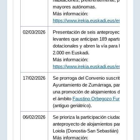
mayores autónomas.
Más información:
https://www.irekia.euskadi.eus/es/news/1
02/03/2026
Presentación de seis anteproyectos de
levantes que anticipan 189 apartamentos
dotacionales y abren la vía para habilitar h
2.000 en Euskadi.
Más información:
https://www.irekia.euskadi.eus/es/news/1
17/02/2026
Se prorroga del Convenio suscrito con el
Ayuntamiento de Zumárraga, para posibilit
una promoción de alojamientos dotacional
el ámbito
Faustino Orbegozo Fundazioa
z-
(antiguo geriátrico).
06/02/2026
Se prioriza la participación ciudadana en el
anteproyecto de alojamientos para Riberas
Loiola (Donostia-San Sebastián)
Más información: