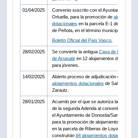
01/04/2025
Convenio suscrito con el Ayuntamiento de
Ortuella, para la promoción de
alojamiento
dotacionales
en la parcela E-1 del Sector 
de Peñota, en el término municipal de Ortue
Boletín Oficial del País Vasco.
28/02/2025
Se convierte la antigua
Casa de los Sindic
de Arrasate
en 12 alojamientos dotacional
para jóvenes.
14/02/2025
Abierto proceso de adjudicación de
60
alojamientos dotacionales
de Salberdin en
Zarautz.
28/01/2025
Acuerdo por el que se autoriza la suscripc
de la segunda Adenda al convenio suscrito
el Ayuntamiento de Donostia/San Sebastiá
para la promoción de alojamientos dotacio
en la parcela de Riberas de Loyola. Se
construirán
84 alojamientos dotacionales
e