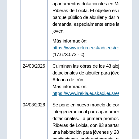
apartamentos dotacionales en Morlans y
Riberas de Loiola. El objetivo es increment
parque público de alquiler y dar respuesta a
demanda, especialmente entre la població
joven.
Más información:
https://www.irekia.euskadi.eus/es/news/1
(17.673.073.- €)
24/03/2026
Culminan las obras de los 43 alojamientos
dotacionales de alquiler para jóvenes de la 
Aduana de Irún.
Más información:
https://www.irekia.euskadi.eus/es/news/1
04/03/2026
Se pone en nuevo modelo de convivencia
intergeneracional para apartamentos
dotacionales. La primera promoción es la 
Riberas de Loiola, con 83 apartamentos: 5
una habitación para jóvenes y 28 de dos
habitaciones, preferentemente, para perso