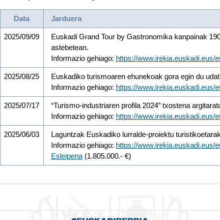
Data
Jarduera
2025/09/09
Euskadi Grand Tour by Gastronomika kanpainak 190.0
astebetean.
Informazio gehiago:
https://www.irekia.euskadi.eus
2025/08/25
Euskadiko turismoaren ehunekoak gora egin du udat
Informazio gehiago:
https://www.irekia.euskadi.eus
2025/07/17
“Turismo-industriaren profila 2024” txostena argitarat
Informazio gehiago:
https://www.irekia.euskadi.eus
2025/06/03
Laguntzak Euskadiko lurralde-proiektu turistikoetar
Informazio gehiago:
https://www.irekia.euskadi.eus
Esleipena
(1.805.000.- €)