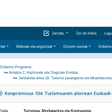
Jarraitu
Zer da Irekia
Lagu
riak
Bideoak eta argazkiak
Gizarte-sareak
Gobernu
Gobernu Programa
Ardatza 2. Hazkunde eta Ongizate Eredua
Jarduketa-arloa 18. Turismo jasangarria eta bikaintasun
Konpromisoa 104. Turismoaren alorrean Euskadi
Saila
Turismoa, Merkataritza eta Kontsumoa