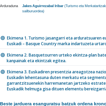
Arduraduna
Jakes Aguirrezabal Iribar
(
Turismo eta Merkataritza
sailburuordea
)
Ekimena 1. Turismo jasangarri eta arduratsuaren 
Euskadi – Basque Country marka indartuzeta urtaro
Ekimena 2. Basquetourren urteko ekintza-plan bat
kanpainak eta ekintzak egitea.
Ekimena 3. Euskadiren presentzia areagotzea nazi
Euskadin lehentasuna duten merkatu eta segmentu
garrantzitsuenekin harremanetan jartzeko estrateg
Euskadik helmuga gisa dituen elementu bereizgarri
Beste jarduera esanguratsu batzuk ordena krono