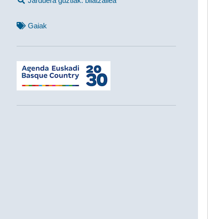
Jarduera guztiak: bilatzailea
Gaiak