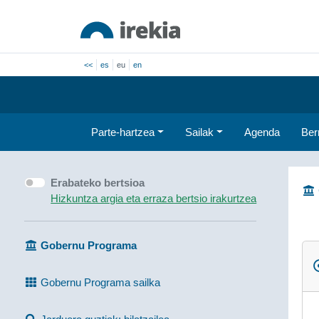
<<
es
eu
en
Parte-hartzea
Sailak
Agenda
Ber
Erabateko bertsioa
Hizkuntza argia eta erraza bertsio irakurtzea
Gobernu Programa
Gobernu Programa sailka