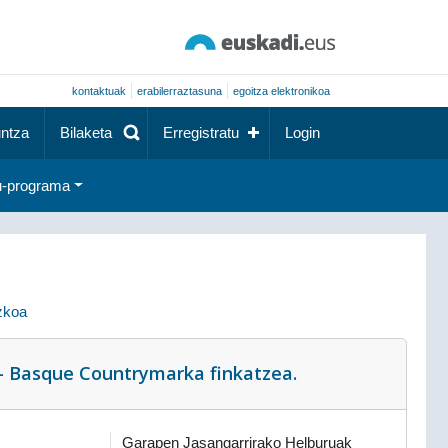
kontaktuak
erabilerraztasuna
egoitza elektronikoa
ntza
Bilaketa
Erregistratu
Login
-programa
ezkoa
– Basque Countrymarka finkatzea.
Garapen Jasangarrirako Helburuak