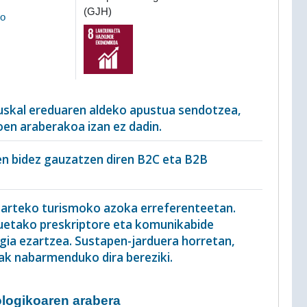
(GJH)
ko
euskal ereduaren aldeko apustua sendotzea,
en araberakoa izan ez dadin.
en bidez gauzatzen diren B2C eta B2B
oarteko turismoko azoka erreferenteetan.
etako preskriptore eta komunikabide
ia ezartzea. Sustapen-jarduera horretan,
ak nabarmenduko dira bereziki.
logikoaren arabera