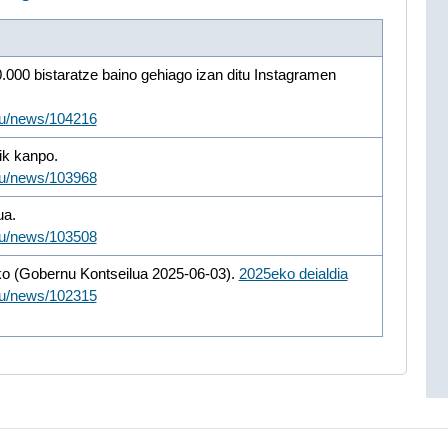
00 bistaratze baino gehiago izan ditu Instagramen
/eu/news/104216
ik kanpo.
/eu/news/103968
ua.
/eu/news/103508
ako (Gobernu Kontseilua 2025-06-03).
2025eko deialdia
/eu/news/102315