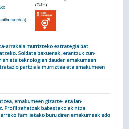
(GJH)
ako
sailburuordea
)
ta-arrakala murrizteko estrategia bat
ratzeko. Soldata baxuenak, erantzukizun-
rian eta teknologian dauden emakumeen
ontratazio partziala murriztea eta emakumeen
.
intzea, emakumeen gizarte- eta lan-
uz. Profil zehatzak babesteko ekintza
akarreko familietako buru diren emakumeak edo