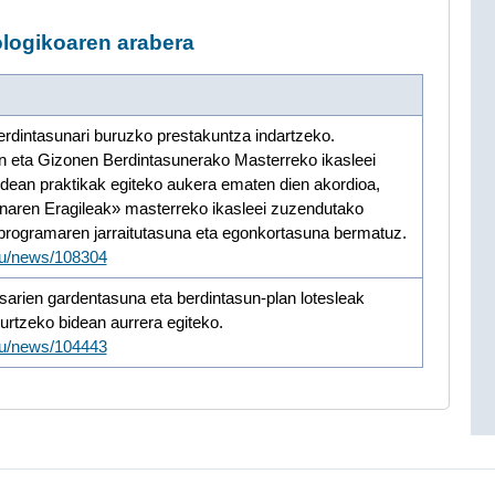
logikoaren arabera
rdintasunari buruzko prestakuntza indartzeko.
n eta Gizonen Berdintasunerako Masterreko ikasleei
an praktikak egiteko aukera ematen dien akordioa,
aren Eragileak» masterreko ikasleei zuzendutako
programaren jarraitutasuna eta egonkortasuna bermatuz.
/eu/news/108304
sarien gardentasuna eta berdintasun-plan lotesleak
hurtzeko bidean aurrera egiteko.
/eu/news/104443