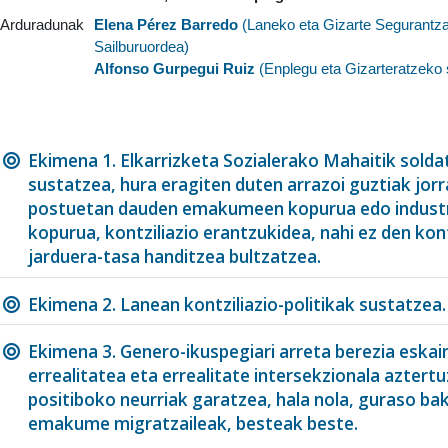
Arduradunak
Elena Pérez Barredo
(
Laneko eta Gizarte Segurantz
Sailburuordea
)
Alfonso Gurpegui Ruiz
(
Enplegu eta Gizarteratzeko 
Ekimena 1. Elkarrizketa Sozialerako Mahaitik solda
sustatzea, hura eragiten duten arrazoi guztiak jor
postuetan dauden emakumeen kopurua edo indust
kopurua, kontziliazio erantzukidea, nahi ez den k
jarduera-tasa handitzea bultzatzea.
Ekimena 2. Lanean kontziliazio-politikak sustatzea
Ekimena 3. Genero-ikuspegiari arreta berezia eska
errealitatea eta errealitate intersekzionala aztert
positiboko neurriak garatzea, hala nola, guraso b
emakume migratzaileak, besteak beste.