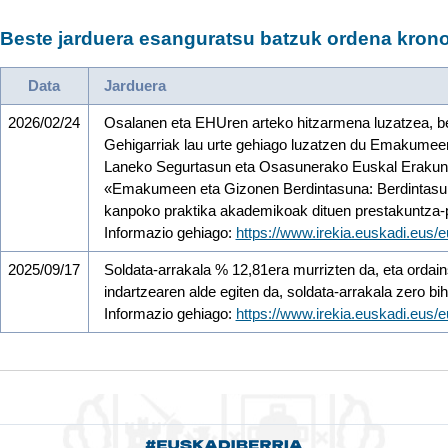
Beste jarduera esanguratsu batzuk ordena krono
Data
Jarduera
2026/02/24
Osalanen eta EHUren arteko hitzarmena luzatzea, be
Gehigarriak lau urte gehiago luzatzen du Emakumee
Laneko Segurtasun eta Osasunerako Euskal Erakunde
«Emakumeen eta Gizonen Berdintasuna: Berdintasun
kanpoko praktika akademikoak dituen prestakuntza-
Informazio gehiago:
https://www.irekia.euskadi.eus
2025/09/17
Soldata-arrakala % 12,81era murrizten da, eta ordain
indartzearen alde egiten da, soldata-arrakala zero bi
Informazio gehiago:
https://www.irekia.euskadi.eus