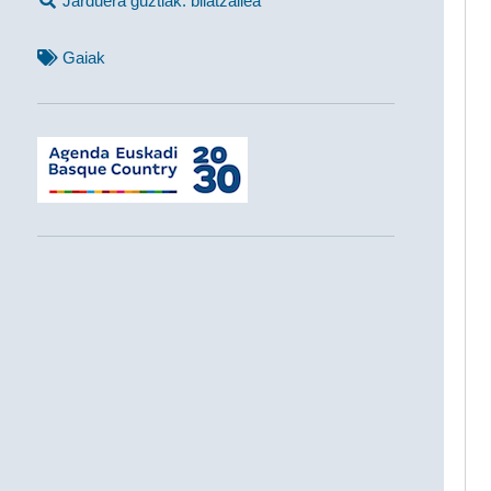
Jarduera guztiak: bilatzailea
Gaiak