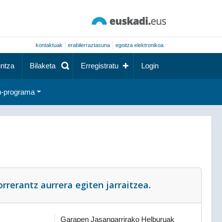
kontaktuak
erabilerraztasuna
egoitza elektronikoa
ntza
Bilaketa
Erregistratu
Login
-programa
rerantz aurrera egiten jarraitzea.
Garapen Jasangarrirako Helburuak