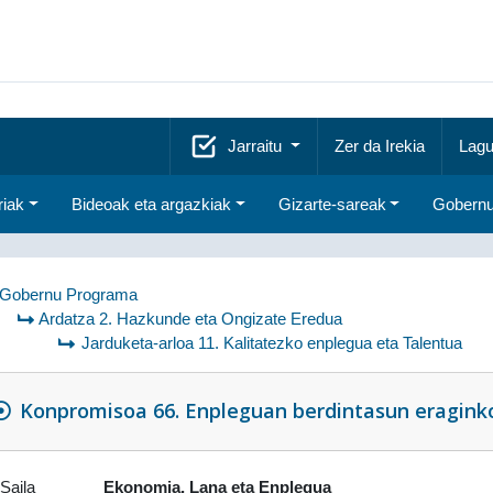
Jarraitu
Zer da Irekia
Lagu
riak
Bideoak eta argazkiak
Gizarte-sareak
Gobernu
Gobernu Programa
Ardatza 2. Hazkunde eta Ongizate Eredua
Jarduketa-arloa 11. Kalitatezko enplegua eta Talentua
Konpromisoa 66. Enpleguan berdintasun eraginkor
Saila
Ekonomia, Lana eta Enplegua