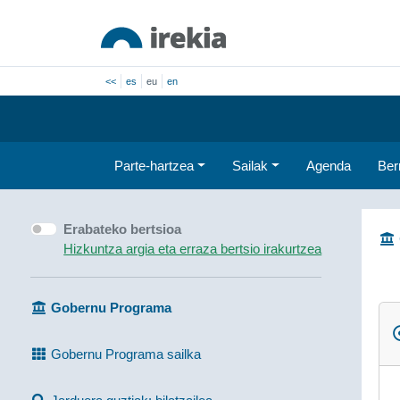
<<
es
eu
en
Parte-hartzea
Sailak
Agenda
Ber
Erabateko bertsioa
Hizkuntza argia eta erraza bertsio irakurtzea
Gobernu Programa
Gobernu Programa sailka