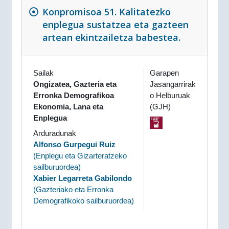
Konpromisoa 51. Kalitatezko
enplegua sustatzea eta gazteen
artean ekintzailetza babestea.
Sailak
Garapen
Ongizatea, Gazteria eta
Jasangarrirak
Erronka Demografikoa
o Helburuak
Ekonomia, Lana eta
(GJH)
Enplegua
Arduradunak
Alfonso Gurpegui Ruiz
(
Enplegu eta Gizarteratzeko
sailburuordea
)
Xabier Legarreta Gabilondo
(
Gazteriako eta Erronka
Demografikoko sailburuordea
)