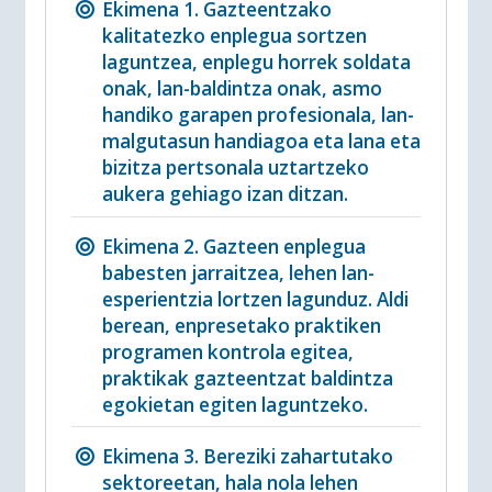
Ekimena 1. Gazteentzako
kalitatezko enplegua sortzen
laguntzea, enplegu horrek soldata
onak, lan-baldintza onak, asmo
handiko garapen profesionala, lan-
malgutasun handiagoa eta lana eta
bizitza pertsonala uztartzeko
aukera gehiago izan ditzan.
Ekimena 2. Gazteen enplegua
babesten jarraitzea, lehen lan-
esperientzia lortzen lagunduz. Aldi
berean, enpresetako praktiken
programen kontrola egitea,
praktikak gazteentzat baldintza
egokietan egiten laguntzeko.
Ekimena 3. Bereziki zahartutako
sektoreetan, hala nola lehen