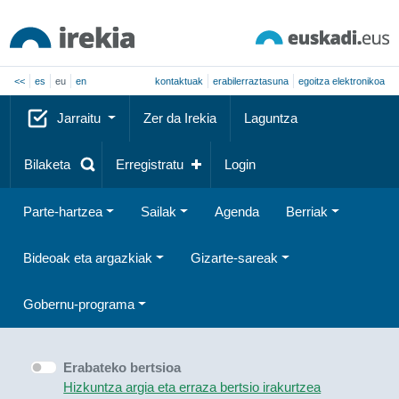
<<
es
eu
en
kontaktuak
erabilerraztasuna
egoitza elektronikoa
Jarraitu
Zer da Irekia
Laguntza
Bilaketa
Erregistratu
Login
Parte-hartzea
Sailak
Agenda
Berriak
Bideoak eta argazkiak
Gizarte-sareak
Gobernu-programa
Erabateko bertsioa
Hizkuntza argia eta erraza bertsio irakurtzea