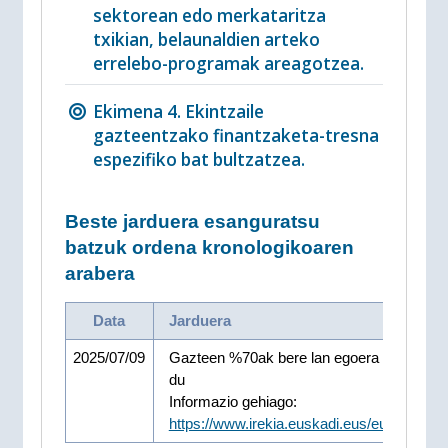
sektorean edo merkataritza
txikian, belaunaldien arteko
errelebo-programak areagotzea.
Ekimena 4. Ekintzaile
gazteentzako finantzaketa-tresna
espezifiko bat bultzatzea.
Beste jarduera esanguratsu
batzuk ordena kronologikoaren
arabera
Data
Jarduera
2025/07/09
Gazteen %70ak bere lan egoera ona dela 
du
Informazio gehiago:
https://www.irekia.euskadi.eus/eu/news/1