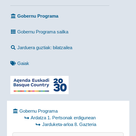
Gobernu Programa
Gobernu Programa sailka
Jarduera guztiak: bilatzailea
Gaiak
Gobernu Programa
Ardatza 1. Pertsonak erdigunean
Jarduketa-arloa 8. Gazteria