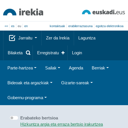
<<
es
eu
en
kontaktuak
erabilerraztasuna
egoitza elektronikoa
Jarraitu
Zer da Irekia
Laguntza
Bilaketa
Erregistratu
Login
Parte-hartzea
Sailak
Agenda
Berriak
Bideoak eta argazkiak
Gizarte-sareak
Gobernu-programa
Erabateko bertsioa
Hizkuntza argia eta erraza bertsio irakurtzea