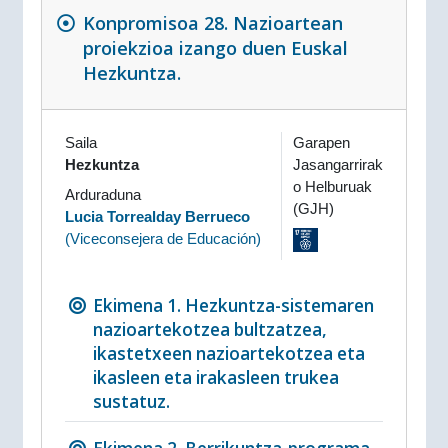
Konpromisoa 28. Nazioartean
proiekzioa izango duen Euskal
Hezkuntza.
Saila
Garapen
Hezkuntza
Jasangarrirak
o Helburuak
Arduraduna
(GJH)
Lucia Torrealday Berrueco
(
Viceconsejera de Educación
)
Ekimena 1. Hezkuntza-sistemaren
nazioartekotzea bultzatzea,
ikastetxeen nazioartekotzea eta
ikasleen eta irakasleen trukea
sustatuz.