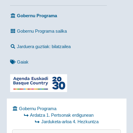
Gobernu Programa
Gobernu Programa sailka
Jarduera guztiak: bilatzailea
Gaiak
Gobernu Programa
Ardatza 1. Pertsonak erdigunean
Jarduketa-arloa 4. Hezkuntza