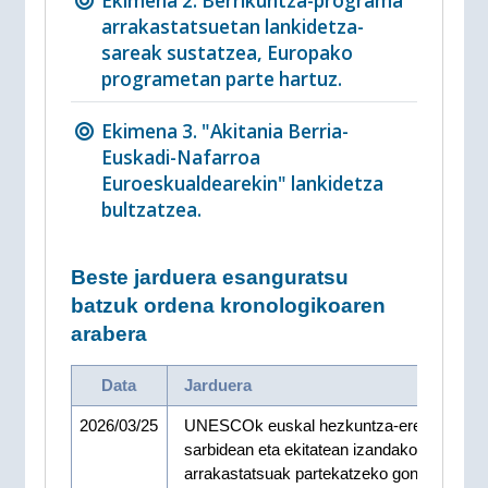
Ekimena 2. Berrikuntza-programa
arrakastatsuetan lankidetza-
sareak sustatzea, Europako
programetan parte hartuz.
Ekimena 3. "Akitania Berria-
Euskadi-Nafarroa
Euroeskualdearekin" lankidetza
bultzatzea.
Beste jarduera esanguratsu
batzuk ordena kronologikoaren
arabera
Data
Jarduera
2026/03/25
UNESCOk euskal hezkuntza-ereduak
sarbidean eta ekitatean izandako esperient
arrakastatsuak partekatzeko gonbita egin d