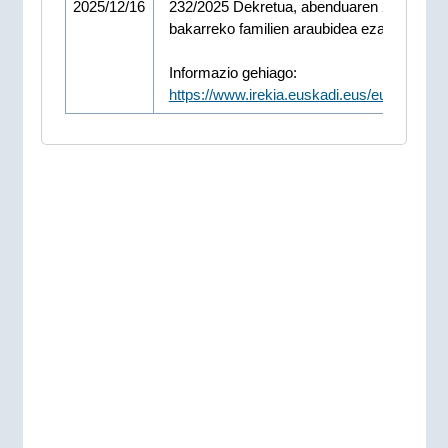
2025/12/16
232/2025 Dekretua, abenduaren 2koa, gur
bakarreko familien araubidea ezartzen due
Informazio gehiago:
https://www.irekia.euskadi.eus/eu/news/1