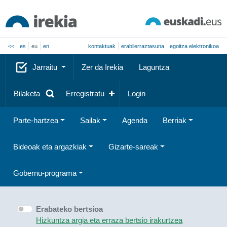
<<
es
eu
en
kontaktuak
erabilerraztasuna
egoitza elektronikoa
Jarraitu
Zer da Irekia
Laguntza
Bilaketa
Erregistratu
Login
Parte-hartzea
Sailak
Agenda
Berriak
Bideoak eta argazkiak
Gizarte-sareak
Gobernu-programa
Erabateko bertsioa
Hizkuntza argia eta erraza bertsio irakurtzea