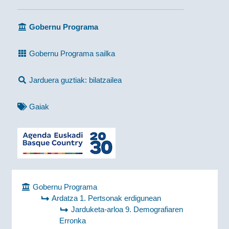
Gobernu Programa
Gobernu Programa sailka
Jarduera guztiak: bilatzailea
Gaiak
Gobernu Programa
Ardatza 1. Pertsonak erdigunean
Jarduketa-arloa 9. Demografiaren
Erronka