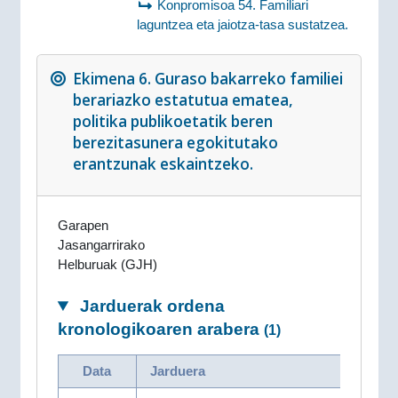
Konpromisoa 54. Familiari
laguntzea eta jaiotza-tasa sustatzea.
Ekimena 6. Guraso bakarreko familiei
berariazko estatutua ematea,
politika publikoetatik beren
berezitasunera egokitutako
erantzunak eskaintzeko.
Garapen
Jasangarrirako
Helburuak (GJH)
Jarduerak ordena
kronologikoaren arabera
(1)
Data
Jarduera