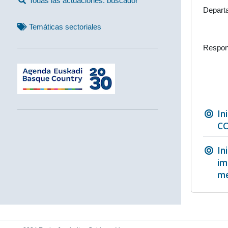
Todas las actuaciones: buscador
Depart
Temáticas sectoriales
Respon
In
CC
In
im
me