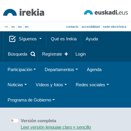
<<
es
eu
en
contacto
accesibilidad
sede electrónica
Síguenos
Qué es Irekia
Ayuda
Búsqueda
Regístrate
Login
Participación
Departamentos
Agenda
Noticias
Vídeos y fotos
Redes sociales
Programa de Gobierno
Versión completa
Leer versión lenguaje claro y sencillo