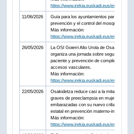
https://www.irekia.euskadi.eus/es/news/1
11/06/2026
Guía para los ayuntamientos para la
prevención y el control del mosquito tigre
Más información:
https://www.irekia.euskadi.eus/es/news/1
26/05/2026
La OSI Goierri Alto Urola de Osakidetza
organiza una jornada sobre seguridad del
paciente y prevención de complicaciones 
accesos vasculares.
Más información:
https://www.irekia.euskadi.eus/es/news/1
22/05/2026
Osakidetza reduce casi a la mitad los cas
graves de preeclampsia en mujeres
embarazadas con su nuevo cribado, refere
estatal en prevención materno-infantil
Más información:
https://www.irekia.euskadi.eus/es/news/1