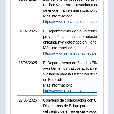
reciben ya asistencia sanitaria en Osakide
se encuentran en una situación clínica est
Más información:
https://www.irekia.euskadi.eus/es/news/1
31/07/2025
El Departamento de Salud refuerza medid
prevención ante un caso autóctono de
chikungunya detectado en Hendaia
Más información:
https://www.irekia.euskadi.eus/es/news/1
16/06/2025
El Departamento de Salud, NEIKER y
ayuntamientos vascos activan el Program
Vigilancia para la Detección del Mosquito T
en Euskadi
Más información:
https://www.irekia.euskadi.eus/es/news/1
27/05/2025
Convenio de colaboración con Cáritas
Diocesanas de Bilbao para el mantenimien
del centro de emergencia y acogida noctu