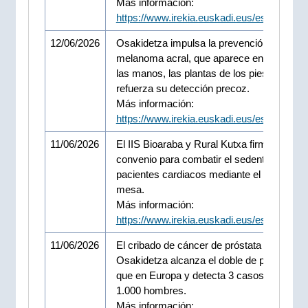
Más información:
https://www.irekia.euskadi.eus/es/news/1
12/06/2026
Osakidetza impulsa la prevención del
melanoma acral, que aparece en las palm
las manos, las plantas de los pies y las uñ
refuerza su detección precoz.
Más información:
https://www.irekia.euskadi.eus/es/news/1
11/06/2026
El IIS Bioaraba y Rural Kutxa firman un
convenio para combatir el sedentarismo e
pacientes cardiacos mediante el tenis de
mesa.
Más información:
https://www.irekia.euskadi.eus/es/news/1
11/06/2026
El cribado de cáncer de próstata de
Osakidetza alcanza el doble de participaci
que en Europa y detecta 3 casos por cada
1.000 hombres.
Más información: