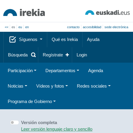
<<
es
eu
en
contacto
accesibilidad
sede electrónica
Síguenos
Qué es Irekia
Ayuda
Búsqueda
Regístrate
Login
Participación
Departamentos
Agenda
Noticias
Vídeos y fotos
Redes sociales
Programa de Gobierno
Versión completa
Leer versión lenguaje claro y sencillo