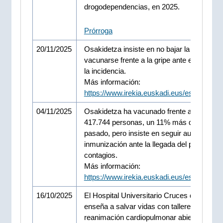
drogodependencias, en 2025.
Prórroga
20/11/2025
Osakidetza insiste en no bajar la guardia y
vacunarse frente a la gripe ante el aument
la incidencia.
Más información:
https://www.irekia.euskadi.eus/es/news/1
04/11/2025
Osakidetza ha vacunado frente a la gripe a
417.744 personas, un 11% más que el año
pasado, pero insiste en seguir aumentando
inmunización ante la llegada del pico de
contagios.
Más información:
https://www.irekia.euskadi.eus/es/news/1
16/10/2025
El Hospital Universitario Cruces de Osaki
enseña a salvar vidas con talleres de
reanimación cardiopulmonar abiertos a la