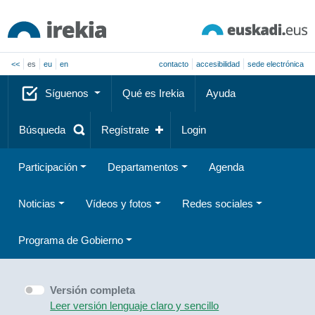
<<
es
eu
en
contacto
accesibilidad
sede electrónica
Síguenos
Qué es Irekia
Ayuda
Búsqueda
Regístrate
Login
Participación
Departamentos
Agenda
Noticias
Vídeos y fotos
Redes sociales
Programa de Gobierno
Versión completa
Leer versión lenguaje claro y sencillo