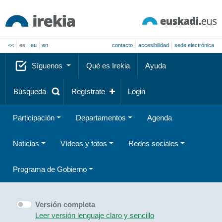
<<
es
eu
en
contacto
accesibilidad
sede electrónica
Síguenos
Qué es Irekia
Ayuda
Búsqueda
Regístrate
Login
Participación
Departamentos
Agenda
Noticias
Vídeos y fotos
Redes sociales
Programa de Gobierno
Versión completa
Leer versión lenguaje claro y sencillo