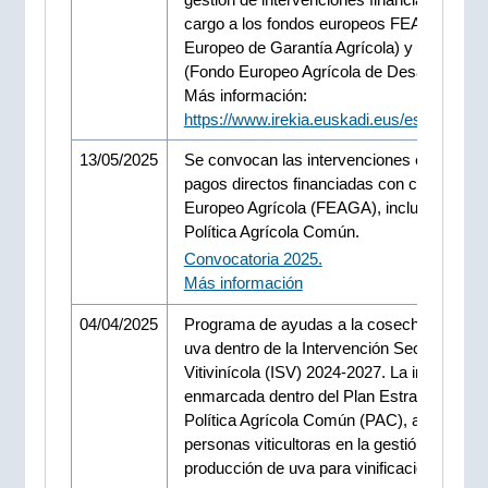
cargo a los fondos europeos FEAGA (Fon
Europeo de Garantía Agrícola) y FEADER
(Fondo Europeo Agrícola de Desarrollo Rur
Más información:
https://www.irekia.euskadi.eus/es/news/1
13/05/2025
Se convocan las intervenciones en forma 
pagos directos financiadas con cargo al F
Europeo Agrícola (FEAGA), incluidas en la
Política Agrícola Común.
Convocatoria 2025.
Más información
04/04/2025
Programa de ayudas a la cosecha en verd
uva dentro de la Intervención Sectorial
Vitivinícola (ISV) 2024-2027. La iniciativa,
enmarcada dentro del Plan Estratégico de 
Política Agrícola Común (PAC), apoya a la
personas viticultoras en la gestión de la
producción de uva para vinificación.