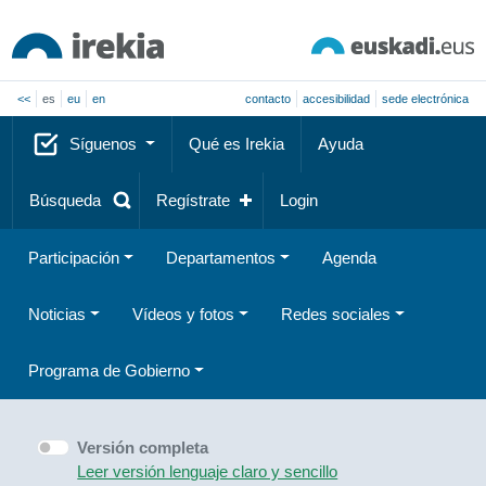
<<
es
eu
en
contacto
accesibilidad
sede electrónica
Síguenos
Qué es Irekia
Ayuda
Búsqueda
Regístrate
Login
Participación
Departamentos
Agenda
Noticias
Vídeos y fotos
Redes sociales
Programa de Gobierno
Versión completa
Leer versión lenguaje claro y sencillo