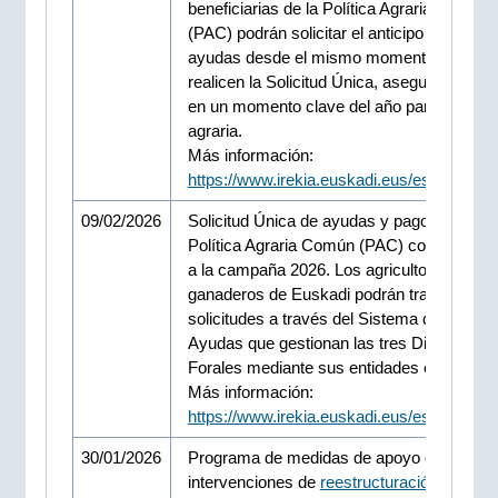
beneficiarias de la Política Agraria Común
(PAC) podrán solicitar el anticipo de sus
ayudas desde el mismo momento en que
realicen la Solicitud Única, asegurando liq
en un momento clave del año para la activ
agraria.
Más información:
https://www.irekia.euskadi.eus/es/news/1
09/02/2026
Solicitud Única de ayudas y pagos de la
Política Agraria Común (PAC) correspondi
a la campaña 2026. Los agricultores y
ganaderos de Euskadi podrán tramitar sus
solicitudes a través del Sistema de Gestió
Ayudas que gestionan las tres Diputacione
Forales mediante sus entidades colaborad
Más información:
https://www.irekia.euskadi.eus/es/news/1
30/01/2026
Programa de medidas de apoyo europeo a
intervenciones de
reestructuración y