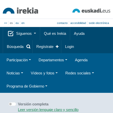
<<
es
eu
en
contacto
accesibilidad
sede electrónica
Síguenos
Qué es Irekia
Ayuda
Búsqueda
Regístrate
Login
Participación
Departamentos
Agenda
Noticias
Vídeos y fotos
Redes sociales
Programa de Gobierno
Versión completa
Leer versión lenguaje claro y sencillo