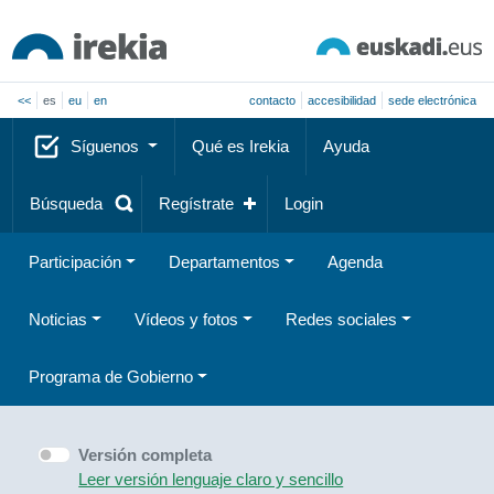
<<
es
eu
en
contacto
accesibilidad
sede electrónica
Síguenos
Qué es Irekia
Ayuda
Búsqueda
Regístrate
Login
Participación
Departamentos
Agenda
Noticias
Vídeos y fotos
Redes sociales
Programa de Gobierno
Versión completa
Leer versión lenguaje claro y sencillo