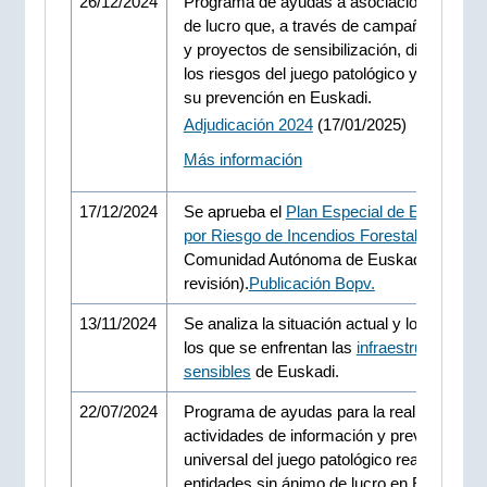
26/12/2024
Programa de ayudas a asociaciones sin á
de lucro que, a través de campañas educa
y proyectos de sensibilización, divulgan s
los riesgos del juego patológico y promue
su prevención en Euskadi.
Adjudicación 2024
(17/01/2025)
Más información
17/12/2024
Se aprueba el
Plan Especial de Emergenc
por Riesgo de Incendios Forestales
de la
Comunidad Autónoma de Euskadi (tercera
revisión).
Publicación Bopv.
13/11/2024
Se analiza la situación actual y los desafío
los que se enfrentan las
infraestructuras
sensibles
de Euskadi.
22/07/2024
Programa de ayudas para la realización de
actividades de información y prevención
universal del juego patológico realizadas p
entidades sin ánimo de lucro en Euskadi.