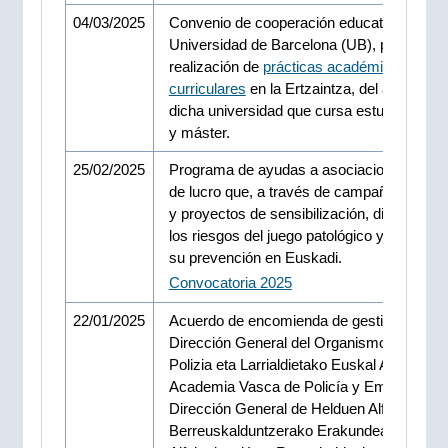
04/03/2025
Convenio de cooperación educativa con la
Universidad de Barcelona (UB), para la
realización de
prácticas académicas exter
curriculares
en la Ertzaintza, del alumnado
dicha universidad que cursa estudios de g
y máster.
25/02/2025
Programa de ayudas a asociaciones sin á
de lucro que, a través de campañas educa
y proyectos de sensibilización, divulgan s
los riesgos del juego patológico y promue
su prevención en Euskadi.
Convocatoria 2025
22/01/2025
Acuerdo de encomienda de gestión entre l
Dirección General del Organismo Autóno
Polizia eta Larrialdietako Euskal Akademia 
Academia Vasca de Policía y Emergencias
Dirección General de Helduen Alfabetatze 
Berreuskalduntzerako Erakundea / Institut