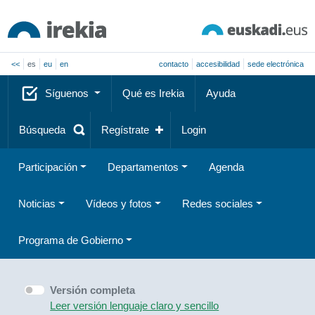
<<
es
eu
en
contacto
accesibilidad
sede electrónica
Síguenos
Qué es Irekia
Ayuda
Búsqueda
Regístrate
Login
Participación
Departamentos
Agenda
Noticias
Vídeos y fotos
Redes sociales
Programa de Gobierno
Versión completa
Leer versión lenguaje claro y sencillo