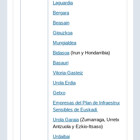
Laguardia
Bergara
Beasain
Gipuzkoa
Mungialdea
Bidasoa
(Irun y Hondarribia)
Basauri
Vitoria-Gasteiz
Urola Erdia
Getxo
Empresas del Plan de Infraestructuras
Sensibles de Euskadi
Urola Garaia
(Zumarraga, Urretxu, Legazpi
Antzuola y Ezkio-Itsaso)
Urdaibai