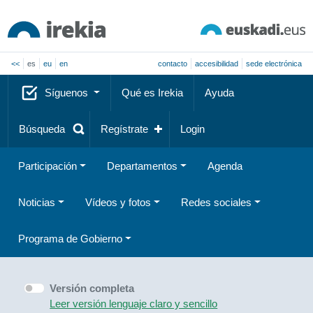
<<
es
eu
en
contacto
accesibilidad
sede electrónica
Síguenos
Qué es Irekia
Ayuda
Búsqueda
Regístrate
Login
Participación
Departamentos
Agenda
Noticias
Vídeos y fotos
Redes sociales
Programa de Gobierno
Versión completa
Leer versión lenguaje claro y sencillo