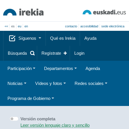
<<
es
eu
en
contacto
accesibilidad
sede electrónica
Síguenos
Qué es Irekia
Ayuda
Búsqueda
Regístrate
Login
Participación
Departamentos
Agenda
Noticias
Vídeos y fotos
Redes sociales
Programa de Gobierno
Versión completa
Leer versión lenguaje claro y sencillo