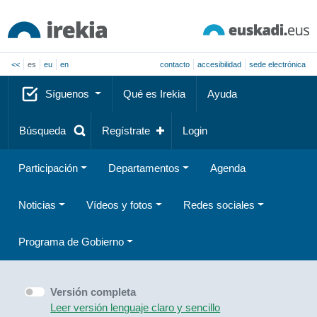
<<
es
eu
en
contacto
accesibilidad
sede electrónica
Síguenos
Qué es Irekia
Ayuda
Búsqueda
Regístrate
Login
Participación
Departamentos
Agenda
Noticias
Vídeos y fotos
Redes sociales
Programa de Gobierno
Versión completa
Leer versión lenguaje claro y sencillo