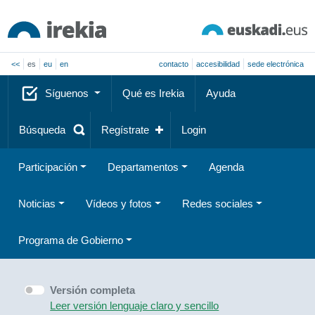
<<
es
eu
en
contacto
accesibilidad
sede electrónica
Síguenos
Qué es Irekia
Ayuda
Búsqueda
Regístrate
Login
Participación
Departamentos
Agenda
Noticias
Vídeos y fotos
Redes sociales
Programa de Gobierno
Versión completa
Leer versión lenguaje claro y sencillo