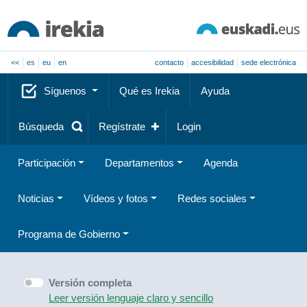
<<
es
eu
en
contacto
accesibilidad
sede electrónica
Síguenos
Qué es Irekia
Ayuda
Búsqueda
Regístrate
Login
Participación
Departamentos
Agenda
Noticias
Vídeos y fotos
Redes sociales
Programa de Gobierno
Versión completa
Leer versión lenguaje claro y sencillo