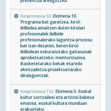
presentzia areagotzea.
Konpromisoa 59.
Ekimena 10.
Programa bat garatzea, kirol-
ibilbidea amaitzen duten kirolari
profesionalek ibilbide
profesionalerako laguntza-prozesu
bat izan dezaten, beren kirol-
ibilbidean eskuratutako gaitasunak
aprobetxatzeko: mentorizazioa,
ikasketetarako bekak eta/edo
ekintzailetza-proiektuetarako
dirulaguntzak.
Konpromisoa 150.
Ekimena 5. Euskal
kultur sortzaileei eta artistei babesa
ematea, euskal kultura munduan
erakusteko.