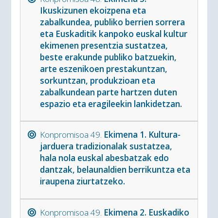
Ikuskizunen ekoizpena eta
zabalkundea, publiko berrien sorrera
eta Euskaditik kanpoko euskal kultur
ekimenen presentzia sustatzea,
beste erakunde publiko batzuekin,
arte eszenikoen prestakuntzan,
sorkuntzan, produkzioan eta
zabalkundean parte hartzen duten
espazio eta eragileekin lankidetzan.
Konpromisoa 49.
Ekimena 1. Kultura-
jarduera tradizionalak sustatzea,
hala nola euskal abesbatzak edo
dantzak, belaunaldien berrikuntza eta
iraupena ziurtatzeko.
Konpromisoa 49.
Ekimena 2. Euskadiko