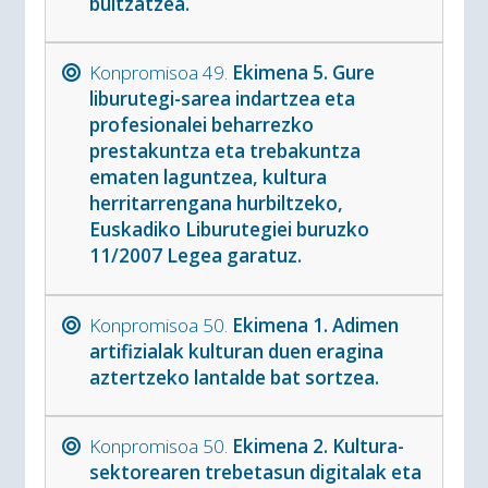
bultzatzea.
Konpromisoa 49.
Ekimena 5. Gure
liburutegi-sarea indartzea eta
profesionalei beharrezko
prestakuntza eta trebakuntza
ematen laguntzea, kultura
herritarrengana hurbiltzeko,
Euskadiko Liburutegiei buruzko
11/2007 Legea garatuz.
Konpromisoa 50.
Ekimena 1. Adimen
artifizialak kulturan duen eragina
aztertzeko lantalde bat sortzea.
Konpromisoa 50.
Ekimena 2. Kultura-
sektorearen trebetasun digitalak eta