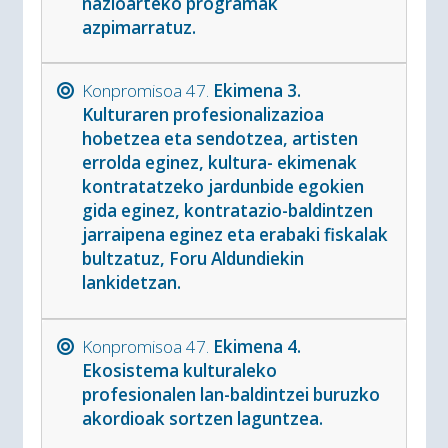
nazioarteko programak
azpimarratuz.
Konpromisoa 47.
Ekimena 3.
Kulturaren profesionalizazioa
hobetzea eta sendotzea, artisten
errolda eginez, kultura- ekimenak
kontratatzeko jardunbide egokien
gida eginez, kontratazio-baldintzen
jarraipena eginez eta erabaki fiskalak
bultzatuz, Foru Aldundiekin
lankidetzan.
Konpromisoa 47.
Ekimena 4.
Ekosistema kulturaleko
profesionalen lan-baldintzei buruzko
akordioak sortzen laguntzea.