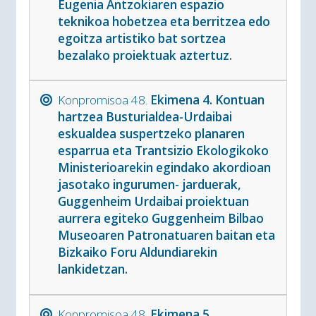
Eugenia Antzokiaren espazio
teknikoa hobetzea eta berritzea edo
egoitza artistiko bat sortzea
bezalako proiektuak aztertuz.
Konpromisoa 48.
Ekimena 4. Kontuan
hartzea Busturialdea-Urdaibai
eskualdea suspertzeko planaren
esparrua eta Trantsizio Ekologikoko
Ministerioarekin egindako akordioan
jasotako ingurumen- jarduerak,
Guggenheim Urdaibai proiektuan
aurrera egiteko Guggenheim Bilbao
Museoaren Patronatuaren baitan eta
Bizkaiko Foru Aldundiarekin
lankidetzan.
Konpromisoa 48.
Ekimena 5.