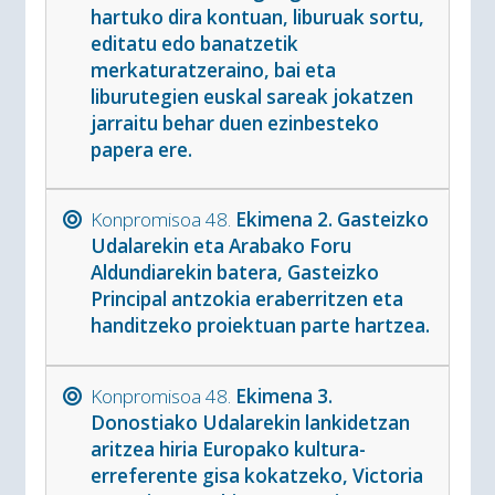
hartuko dira kontuan, liburuak sortu,
editatu edo banatzetik
merkaturatzeraino, bai eta
liburutegien euskal sareak jokatzen
jarraitu behar duen ezinbesteko
papera ere.
Konpromisoa 48.
Ekimena 2. Gasteizko
Udalarekin eta Arabako Foru
Aldundiarekin batera, Gasteizko
Principal antzokia eraberritzen eta
handitzeko proiektuan parte hartzea.
Konpromisoa 48.
Ekimena 3.
Donostiako Udalarekin lankidetzan
aritzea hiria Europako kultura-
erreferente gisa kokatzeko, Victoria