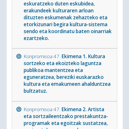
eskuratzeko duten eskubidea,
erakundeek kulturaren arloan
dituzten eskumenak zehazteko eta
etorkizunari begira kultura-sistema
sendo eta koordinatu baten oinarriak
ezartzeko.
Konpromisoa 47.
Ekimena 1. Kultura
sortzeko eta ekoizteko laguntza
publikoa mantentzea eta
eguneratzea, bereziki euskarazko
kultura eta emakumeen ahalduntzea
bultzatuz.
Konpromisoa 47.
Ekimena 2. Artista
eta sortzaileentzako prestakuntza-
programak eta egoitzak sustatzea,