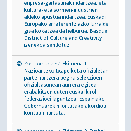
enpresa-gaitasunak indartzea, eta
kultura- eta sormen-industrien
aldeko apustua indartzea. Euskadi
Europako erreferentziazko lurralde
gisa kokatzea da helburua, Basque
District of Culture and Creativity
izenekoa sendotuz.
Konpromisoa 57.
Ekimena 1.
Nazioarteko txapelketa ofizialetan
parte hartzera begira selekzioen
ofizialtasunean aurrera egitea
erabakitzen duten euskal kirol-
federazioei laguntzea, Espainiako
Gobernuarekin lortutako akordioa
kontuan hartuta.