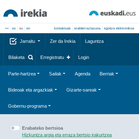
<<
es
eu
en
kontaktuak
erabilerraztasuna
egoitza elektronikoa
Jarraitu
Zer da Irekia
Laguntza
Bilaketa
Erregistratu
Login
Parte-hartzea
Sailak
Agenda
Berriak
Bideoak eta argazkiak
Gizarte-sareak
Gobernu-programa
Erabateko bertsioa
Hizkuntza argia eta erraza bertsio irakurtzea