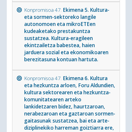
Konpromisoa 47.
Ekimena 5. Kultura-
eta sormen-sektoreko langile
autonomoen eta mikroETEen
kudeaketako prestakuntza
sustatzea. Kultura-eragileen
ekintzailetza babestea, haien
jarduera sozial eta ekonomikoaren
berezitasuna kontuan hartuta.
Konpromisoa 47.
Ekimena 6. Kultura
eta hezkuntza arloen, Foru Aldundien,
kultura sektorearen eta hezkuntza-
komunitatearen arteko
lankidetzaren bidez, haurtzaroan,
nerabezaroan eta gaztaroan sormen-
gaitasunak sustatzea, bai eta arte-
diziplinekiko harreman goiztiarra ere,