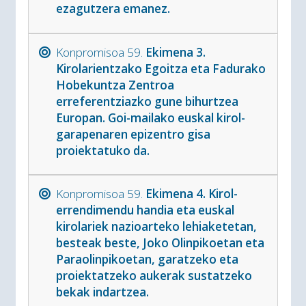
ezagutzera emanez.
Konpromisoa 59.
Ekimena 3.
Kirolarientzako Egoitza eta Fadurako
Hobekuntza Zentroa
erreferentziazko gune bihurtzea
Europan. Goi-mailako euskal kirol-
garapenaren epizentro gisa
proiektatuko da.
Konpromisoa 59.
Ekimena 4. Kirol-
errendimendu handia eta euskal
kirolariek nazioarteko lehiaketetan,
besteak beste, Joko Olinpikoetan eta
Paraolinpikoetan, garatzeko eta
proiektatzeko aukerak sustatzeko
bekak indartzea.