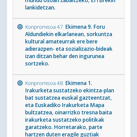
mundu osoan zabaltzeko, EITBrekin
lankidetzan.
Konpromisoa 47.
Ekimena 9. Foru
Aldundiekin elkarlanean, sorkuntza
kultural amateurrak ere bere
adierazpen- eta sozializazio-bideak
izan ditzan behar den ingurunea
sortzeko.
Konpromisoa 48.
Ekimena 1.
Irakurketa sustatzeko ekintza-plan
bat sustatzea euskal gazteentzat,
eta Euskadiko Irakurketa Mapa
bultzatzea, oinarrizko tresna baita
irakurketa sustatzeko politikak
garatzeko. Horretarako, parte
hartzen duten eragile guztiak