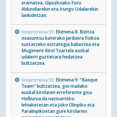
eramatea, Gipuzkoako Foru
Aldundiarekin eta Irungo Udalarekin
lankidetzan.
Konpromisoa 59.
Ekimena 8. Bizitza
osasuntsu baterako jarduera fisikoa
sustatzeko estrategia babestea eta
Mugiment Kirol Txartela euskal
udalerri guztietara hedatzea
bultzatzea.
Konpromisoa 59.
Ekimena 9. "Basque
Team" bultzatzea, goi-mailako
euskal kirolaren erreferente gisa.
Helburua da nazioarteko
lehiaketetan eta Joko Olinpiko eta
Paralinpikoetan gure kirolarien