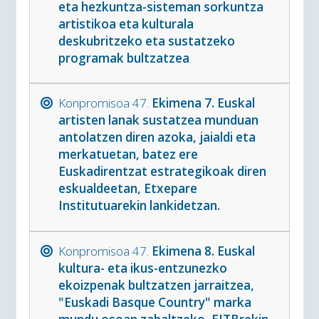
eta hezkuntza-sisteman sorkuntza
artistikoa eta kulturala
deskubritzeko eta sustatzeko
programak bultzatzea
Konpromisoa 47.
Ekimena 7. Euskal
artisten lanak sustatzea munduan
antolatzen diren azoka, jaialdi eta
merkatuetan, batez ere
Euskadirentzat estrategikoak diren
eskualdeetan, Etxepare
Institutuarekin lankidetzan.
Konpromisoa 47.
Ekimena 8. Euskal
kultura- eta ikus-entzunezko
ekoizpenak bultzatzen jarraitzea,
"Euskadi Basque Country" marka