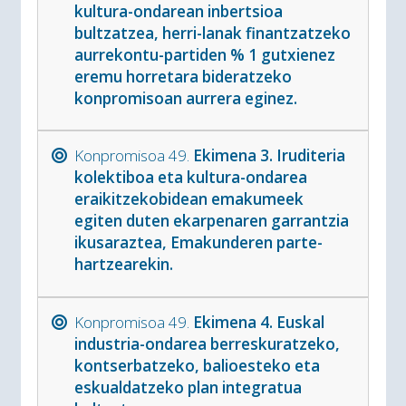
kultura-ondarean inbertsioa
bultzatzea, herri-lanak finantzatzeko
aurrekontu-partiden % 1 gutxienez
eremu horretara bideratzeko
konpromisoan aurrera eginez.
Konpromisoa 49.
Ekimena 3. Iruditeria
kolektiboa eta kultura-ondarea
eraikitzekobidean emakumeek
egiten duten ekarpenaren garrantzia
ikusaraztea, Emakunderen parte-
hartzearekin.
Konpromisoa 49.
Ekimena 4. Euskal
industria-ondarea berreskuratzeko,
kontserbatzeko, balioesteko eta
eskualdatzeko plan integratua