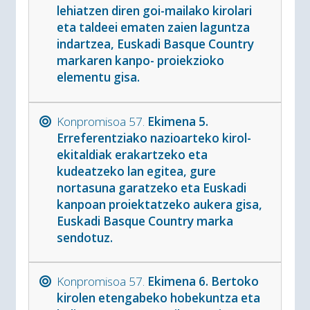
lehiatzen diren goi-mailako kirolari
eta taldeei ematen zaien laguntza
indartzea, Euskadi Basque Country
markaren kanpo- proiekzioko
elementu gisa.
Konpromisoa 57.
Ekimena 5.
Erreferentziako nazioarteko kirol-
ekitaldiak erakartzeko eta
kudeatzeko lan egitea, gure
nortasuna garatzeko eta Euskadi
kanpoan proiektatzeko aukera gisa,
Euskadi Basque Country marka
sendotuz.
Konpromisoa 57.
Ekimena 6. Bertoko
kirolen etengabeko hobekuntza eta