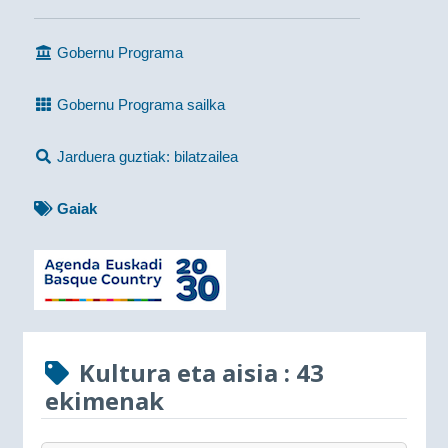
Gobernu Programa
Gobernu Programa sailka
Jarduera guztiak: bilatzailea
Gaiak
Kultura eta aisia
: 43
ekimenak