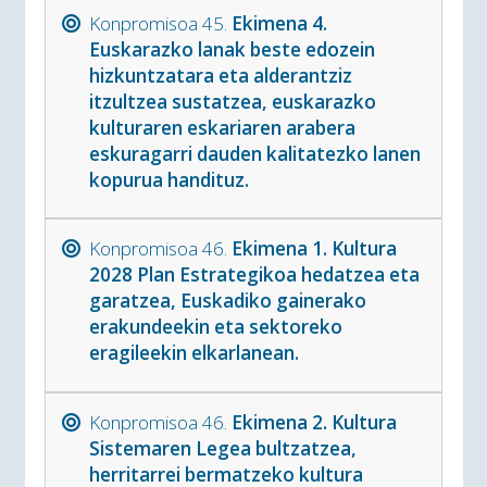
Konpromisoa 45.
Ekimena 4.
Euskarazko lanak beste edozein
hizkuntzatara eta alderantziz
itzultzea sustatzea, euskarazko
kulturaren eskariaren arabera
eskuragarri dauden kalitatezko lanen
kopurua handituz.
Konpromisoa 46.
Ekimena 1. Kultura
2028 Plan Estrategikoa hedatzea eta
garatzea, Euskadiko gainerako
erakundeekin eta sektoreko
eragileekin elkarlanean.
Konpromisoa 46.
Ekimena 2. Kultura
Sistemaren Legea bultzatzea,
herritarrei bermatzeko kultura