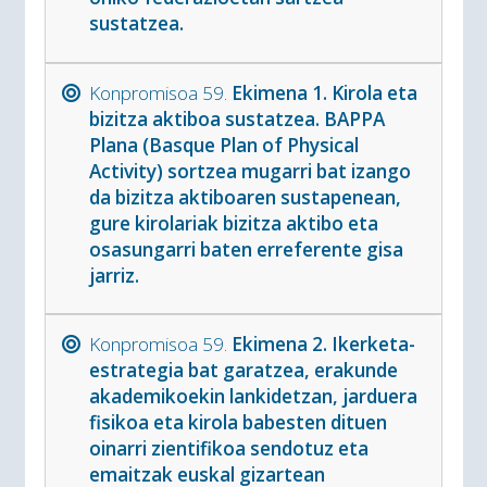
sustatzea.
Konpromisoa 59.
Ekimena 1. Kirola eta
bizitza aktiboa sustatzea. BAPPA
Plana (Basque Plan of Physical
Activity) sortzea mugarri bat izango
da bizitza aktiboaren sustapenean,
gure kirolariak bizitza aktibo eta
osasungarri baten erreferente gisa
jarriz.
Konpromisoa 59.
Ekimena 2. Ikerketa-
estrategia bat garatzea, erakunde
akademikoekin lankidetzan, jarduera
fisikoa eta kirola babesten dituen
oinarri zientifikoa sendotuz eta
emaitzak euskal gizartean