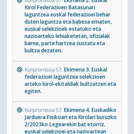
Konpromisoa 57.
Ekimena 2. Euskal
Kirol Federazioen Batasunari
laguntzea euskal federazioei behar
duten laguntza eta babesa ematen,
euskal selekzioek estatuko eta
nazioarteko lehiaketetan, ofizialak
barne, parte hartzea sustatu eta
bultza dezaten.
Konpromisoa 57.
Ekimena 3. Euskal
federazioei laguntzea selekzioen
arteko kirol-ekitaldiak bultzatzen eta
egiten.
Konpromisoa 57.
Ekimena 4. Euskadiko
Jarduera Fisikoari eta Kirolari buruzko
2/2023ko Legearekin bat etorriz,
euskal selekzioei eta nazioartean