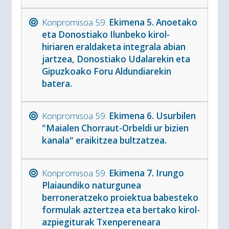
Konpromisoa 59.
Ekimena 5. Anoetako
eta Donostiako Ilunbeko kirol-
hiriaren eraldaketa integrala abian
jartzea, Donostiako Udalarekin eta
Gipuzkoako Foru Aldundiarekin
batera.
Konpromisoa 59.
Ekimena 6. Usurbilen
"Maialen Chorraut-Orbeldi ur bizien
kanala" eraikitzea bultzatzea.
Konpromisoa 59.
Ekimena 7. Irungo
Plaiaundiko naturgunea
berroneratzeko proiektua babesteko
formulak aztertzea eta bertako kirol-
azpiegiturak Txenpereneara