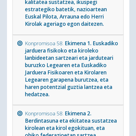
kalitatea sustatzea, ikuspegi
estrategiko batetik, nazioartean
Euskal Pilota, Arrauna edo Herri
Kirolak ageriago egon daitezen.
Konpromisoa 58.
Ekimena 1. Euskadiko
jarduera fisikoko eta kiroleko
lanbideetan sartzeari eta jarduteari
buruzko Legearen eta Euskadiko
Jarduera Fisikoaren eta Kirolaren
Legearen garapena burutzea, eta
haren potentzial guztia lantzea eta
hedatzea.
Konpromisoa 58.
Ekimena 2.
Berdintasuna eta ekitatea sustatzea
kirolean eta kirol egokituan, eta
ohiko federazioetan sartzea