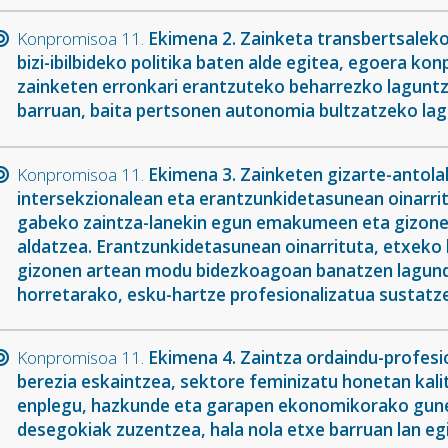
Konpromisoa 11.
Ekimena 2. Zainketa transbertsaleko
bizi-ibilbideko politika baten alde egitea, egoera k
zainketen erronkari erantzuteko beharrezko laguntz
barruan, baita pertsonen autonomia bultzatzeko lag
Konpromisoa 11.
Ekimena 3. Zainketen gizarte-antola
intersekzionalean eta erantzunkidetasunean oinarri
gabeko zaintza-lanekin egun emakumeen eta gizone
aldatzea. Erantzunkidetasunean oinarrituta, etxeko
gizonen artean modu bidezkoagoan banatzen lagund
horretarako, esku-hartze profesionalizatua sustatz
Konpromisoa 11.
Ekimena 4. Zaintza ordaindu-profesio
berezia eskaintzea, sektore feminizatu honetan kali
enplegu, hazkunde eta garapen ekonomikorako gune 
desegokiak zuzentzea, hala nola etxe barruan lan e