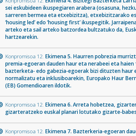
Konpromisoa 12.
Ekimena 4. Bizitegi Bazterketa Larri
sei eskubideen ikuspegiaren arabera (osasuna, hezkun
sarreren bermea eta etxebizitza), etxebizitzarako e
‘housing led’ edo ‘housing first’ ikuspegitik. Jarraip
arteko eta sail arteko batzordea bultzatuko da, Eus
hartzearekin.
Konpromisoa 12.
Ekimena 5. Haurren pobrezia murriz
premia-egoeran dauden haur eta nerabeei eta haien fa
bazterketa- edo gabezia-egoerak bizi dituzten haur 
normalizatu eta inklusiboarekin, Europako Haur Be
(EB) Gomendioaren ildotik.
Konpromisoa 12.
Ekimena 6. Arreta hobetzea, gizarte
gizarteratzeko euskal planari lotutako gizarte-babe
Konpromisoa 12.
Ekimena 7. Bazterkeria-egoeran dau