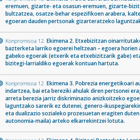
eremuen, gizarte- eta osasun-eremuen, gizarte-bizi
bultzatzea, osatze-behar espezifikoen arabera, kal
egoeran dauden pertsonak gizarteratzeko laguntza
Konpromisoa 12.
Ekimena 2. Etxebizitzan oinarritutak
bazterketa larriko egoerei heltzean – egoera horien 
gabeko egoerak (etxerik eta etxebizitzarik gabe) et
bizitegi-larrialdiko egoerak kontuan hartuta.
Konpromisoa 12.
Ekimena 3. Pobrezia energetikoari au
indartzea, bai eta bereziki ahulak diren pertsonei e
arreta berezia jarriz diskriminazio anizkoitzeko egoe
laguntzako sarerik ez dutenei, genero-ikuspegiareki
eta dualizazio sozialeko prozesuetan eragiten duten 
autonomia-maila) arteko elkarrekintzei lotuta.