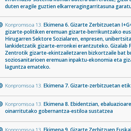
duten eragile guztien elkarreragingarritasuna garatu
Konpromisoa 13.
Ekimena 6. Gizarte Zerbitzuetan I+G
gizarte-politiken eremuan gizarte-berrikuntzako eus
Hirugarren Sektore Sozialaren, enpresen, unibertsit
lankidetzatik gizarte-erronkei erantzuteko. Gizalab 
Zentrotik gizarte-ekintzailetzaren bizkortzaile bat bu
soziosanitarioen eremuan inpaktu-ekonomia eta giza
laguntza emateko.
Konpromisoa 13.
Ekimena 7. Gizarte-zerbitzuetan etik
Konpromisoa 13.
Ekimena 8. Ebidentzian, ebaluazioare
oinarritutako gobernantza-estiloa sustatzea
Konpromisoa 13.
Ekimena 9. Gizarte Zerbitzuen Euska