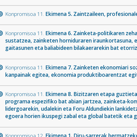
Konpromisoa 11.
Ekimena 5. Zaintzaileen, profesional
Konpromisoa 11.
Ekimena 6. Zainketa-politikaren zeh
sustatzea, zainketen horniduraren iraunkortasuna, 
gaitasunen eta baliabideen bilakaerarekin bat etorriz
Konpromisoa 11.
Ekimena 7. Zainketen ekonomiari sozi
kanpainak egitea, ekonomia produktiboarentzat egit
Konpromisoa 11.
Ekimena 8. Bizitzaren etapa guztiet
programa espezifiko bat abian jartzea, zainketa-kom
lidergoarekin, udalekin eta Foru Aldundiekin lankidet
egoera horien ikuspegi zabal eta global batetik eta
Konpromisoa 12.
Ekimena 1. Diru-sarrerak bermatzeko 