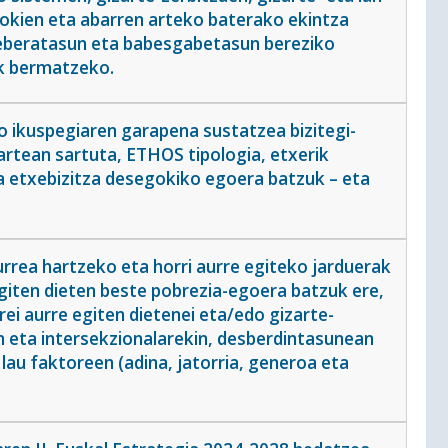
tokien eta abarren arteko baterako ekintza
teberatasun eta babesgabetasun bereziko
k bermatzeko.
o ikuspegiaren garapena sustatzea bizitegi-
artean sartuta, ETHOS tipologia, etxerik
a etxebizitza desegokiko egoera batzuk – eta
rrea hartzeko eta horri aurre egiteko jarduerak
ragiten dieten beste pobrezia-egoera batzuk ere,
rei aurre egiten dietenei eta/edo gizarte-
n eta intersekzionalarekin, desberdintasunean
lau faktoreen (adina, jatorria, generoa eta