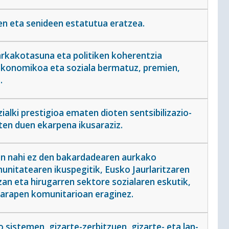
en eta senideen estatutua eratzea.
arkakotasuna eta politiken koherentzia
ekonomikoa eta soziala bermatuz, premien,
.
alki prestigioa ematen dioten sentsibilizazio-
en duen ekarpena ikusaraziz.
an nahi ez den bakardadearen aurkako
unitatearen ikuspegitik, Eusko Jaurlaritzaren
zan eta hirugarren sektore sozialaren eskutik,
 garapen komunitarioan eraginez.
sistemen, gizarte-zerbitzuen, gizarte- eta lan-