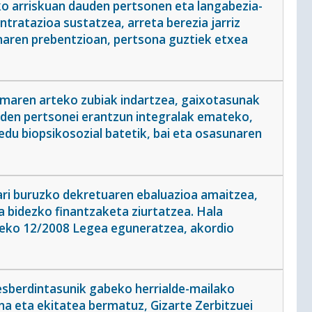
ko arriskuan dauden pertsonen eta langabezia-
tratazioa sustatzea, arreta berezia jarriz
aren prebentzioan, pertsona guztiek etxea
emaren arteko zubiak indartzea, gaixotasunak
uden pertsonei erantzun integralak emateko,
edu biopsikosozial batetik, bai eta osasunaren
ari buruzko dekretuaren ebaluazioa amaitzea,
 bidezko finantzaketa ziurtatzea. Hala
5eko 12/2008 Legea eguneratzea, akordio
esberdintasunik gabeko herrialde-mailako
a eta ekitatea bermatuz, Gizarte Zerbitzuei