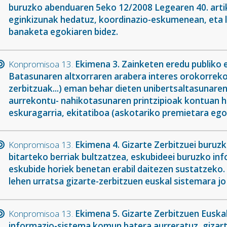
buruzko abenduaren 5eko 12/2008 Legearen 40. artiku
eginkizunak hedatuz, koordinazio-eskumenean, eta l
banaketa egokiaren bidez.
Konpromisoa 13.
Ekimena 3. Zainketen eredu publiko 
Batasunaren altxorraren arabera interes orokorreko
zerbitzuak...) eman behar dieten unibertsaltasunare
aurrekontu- nahikotasunaren printzipioak kontuan har
eskuragarria, ekitatiboa (askotariko premietara egok
Konpromisoa 13.
Ekimena 4. Gizarte Zerbitzuei buruz
bitarteko berriak bultzatzea, eskubideei buruzko in
eskubide horiek benetan erabil daitezen sustatzeko.
lehen urratsa gizarte-zerbitzuen euskal sistemara j
Konpromisoa 13.
Ekimena 5. Gizarte Zerbitzuen Euskal
informazio-sistema komun batera aurreratuz, gizarte