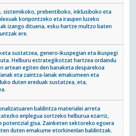
, sistemikoko, prebentiboko, inklusiboko eta
onplexuak konpontzeko eta iraupen luzeko
ak izango dituena, esku-hartze multzo baten
untzak ere.
keta sustatzea, genero-ikuspegian eta ikuspegi
tuta. Helburu estrategikotzat hartzea ordaindu
n artean egiten den banaketa desparekoa
 lanak eta zaintza-lanak emakumeen eta
uko duten ereduak sustatzea, eta,
ea.
nalizatuaren baldintza materialei arreta
tatezko enplegua sortzeko helburua ezarriz,
potentzial gisa. Zainketen sektoreko egoera
giten duten emakume etorkinenlan baldintzak.