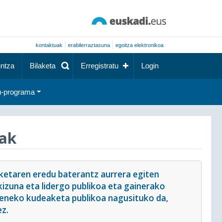
kontaktuak
erabilerraztasuna
egoitza elektronikoa
ntza
Bilaketa
Erregistratu
Login
-programa
nak
ketaren eredu baterantz aurrera egiten
kizuna eta lidergo publikoa eta gainerako
uzeneko kudeaketa publikoa nagusituko da,
z.