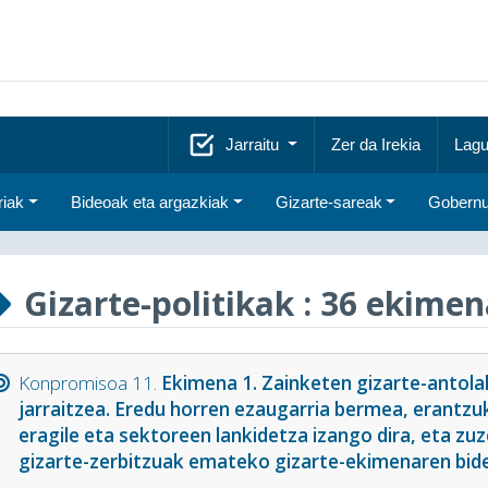
Jarraitu
Zer da Irekia
Lagu
riak
Bideoak eta argazkiak
Gizarte-sareak
Gobernu
Gizarte-politikak
: 36 ekime
Konpromisoa 11.
Ekimena 1. Zainketen gizarte-antola
jarraitzea. Eredu horren ezaugarria bermea, erantzu
eragile eta sektoreen lankidetza izango dira, eta z
gizarte-zerbitzuak emateko gizarte-ekimenaren bide