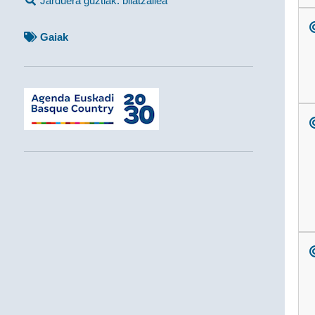
Jarduera guztiak: bilatzailea
Gaiak