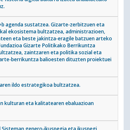
z.
+b agenda sustatzea. Gizarte-zerbitzuen eta
kal ekosistema bultzatzea, administrazioen,
ateen eta beste jakintza-eragile batzuen arteko
Fundazioa Gizarte Politikako Berrikuntza
ltzatzea, zaintzaren eta politika sozial eta
rte-berrikuntza balioesten dituzten proiektuei
aren ildo estrategikoa bultzatzea.
n kulturan eta kalitatearen ebaluazioan
l Sisteman genero-ikuspegia eta ikuspegi