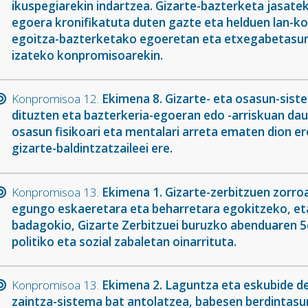
ikuspegiarekin indartzea. Gizarte-bazterketa jasate
egoera kronifikatuta duten gazte eta helduen lan-kon
egoitza-bazterketako egoeretan eta etxegabetasun
izateko konpromisoarekin.
Konpromisoa 12.
Ekimena 8. Gizarte- eta osasun-sist
dituzten eta bazterkeria-egoeran edo -arriskuan da
osasun fisikoari eta mentalari arreta ematen dion er
gizarte-baldintzatzaileei ere.
Konpromisoa 13.
Ekimena 1. Gizarte-zerbitzuen zorro
egungo eskaeretara eta beharretara egokitzeko, eta
badagokio, Gizarte Zerbitzuei buruzko abenduaren 
politiko eta sozial zabaletan oinarrituta.
Konpromisoa 13.
Ekimena 2. Laguntza eta eskubide d
zaintza-sistema bat antolatzea, babesen berdintasun