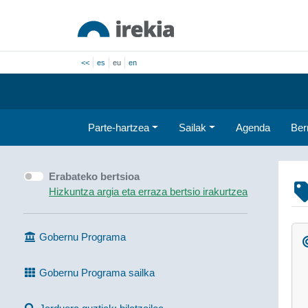
<<
es
eu
en
Parte-hartzea
Sailak
Agenda
Ber
Erabateko bertsioa
Hizkuntza argia eta erraza bertsio irakurtzea
Gobernu Programa
Gobernu Programa sailka