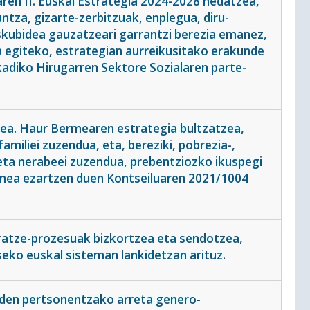
aren II. Euskal Estrategia 2024-2028 hedatzea,
tza, gizarte-zerbitzuak, enplegua, diru-
skubidea gauzatzeari garrantzi berezia emanez,
ena egiteko, estrategian aurreikusitako erakunde
kadiko Hirugarren Sektore Sozialaren parte-
tea. Haur Bermearen estrategia bultzatzea,
miliei zuzendua, eta, bereziki, pobrezia-,
eta nerabeei zuzendua, prebentziozko ikuspegi
rmea ezartzen duen Kontseiluaren 2021/1004
ratze-prozesuak bizkortzea eta sendotzea,
seko euskal sisteman lankidetzan arituz.
den pertsonentzako arreta genero-