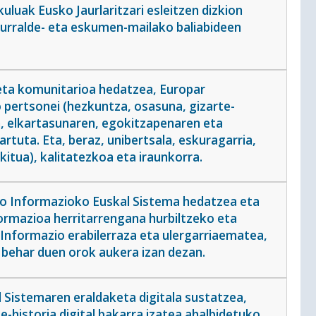
luak Eusko Jaurlaritzari esleitzen dizkion
urralde- eta eskumen-mailako baliabideen
eta komunitarioa hedatzea, Europar
 pertsonei (hezkuntza, osasuna, gizarte-
n, elkartasunaren, egokitzapenaren eta
tuta. Eta, beraz, unibertsala, eskuragarria,
itua), kalitatezkoa eta iraunkorra.
ko Informazioko Euskal Sistema hedatzea eta
formazioa herritarrengana hurbiltzeko eta
 Informazio erabilerraza eta ulergarriaematea,
o behar duen orok aukera izan dezan.
 Sistemaren eraldaketa digitala sustatzea,
-historia digital bakarra izatea ahalbidetuko