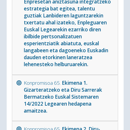
Enpresetan aniztasuna integratzeko
estrategia bat egitea, talentu
guztiak Lanbideren laguntzarekin
txertatu ahal izateko, Enpleguaren
Euskal Legearekin ezarriko diren
ibilbide pertsonalizatuen
esperientziatik abiatuta, euskal
langabeen eta dagoeneko Euskadin
dauden etorkinen laneratzea
lehenesteko helburuarekin.
Konpromisoa 65.
Ekimena 1.
Gizarteratzeko eta Diru Sarrerak
Bermatzeko Euskal Sistemaren
14/2022 Legearen hedapena
amaitzea.
Konpromisoa 65.
Ekimena 2. Diru-