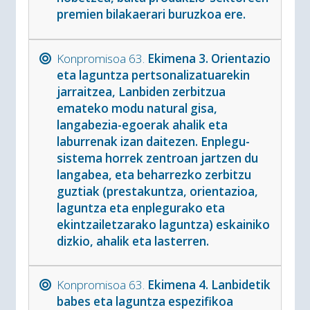
premien bilakaerari buruzkoa ere.
Konpromisoa 63.
Ekimena 3. Orientazio
eta laguntza pertsonalizatuarekin
jarraitzea, Lanbiden zerbitzua
emateko modu natural gisa,
langabezia-egoerak ahalik eta
laburrenak izan daitezen. Enplegu-
sistema horrek zentroan jartzen du
langabea, eta beharrezko zerbitzu
guztiak (prestakuntza, orientazioa,
laguntza eta enplegurako eta
ekintzailetzarako laguntza) eskainiko
dizkio, ahalik eta lasterren.
Konpromisoa 63.
Ekimena 4. Lanbidetik
babes eta laguntza espezifikoa