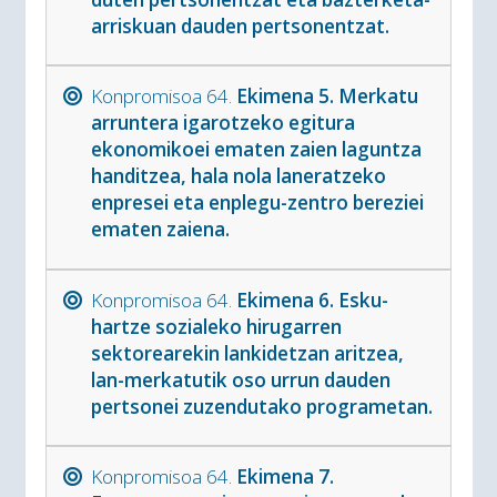
arriskuan dauden pertsonentzat.
Konpromisoa 64.
Ekimena 5. Merkatu
arruntera igarotzeko egitura
ekonomikoei ematen zaien laguntza
handitzea, hala nola laneratzeko
enpresei eta enplegu-zentro bereziei
ematen zaiena.
Konpromisoa 64.
Ekimena 6. Esku-
hartze sozialeko hirugarren
sektorearekin lankidetzan aritzea,
lan-merkatutik oso urrun dauden
pertsonei zuzendutako programetan.
Konpromisoa 64.
Ekimena 7.