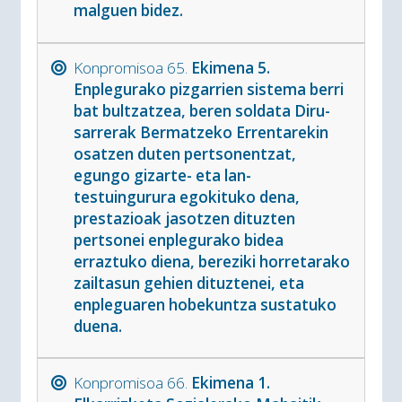
malguen bidez.
Konpromisoa 65.
Ekimena 5.
Enplegurako pizgarrien sistema berri
bat bultzatzea, beren soldata Diru-
sarrerak Bermatzeko Errentarekin
osatzen duten pertsonentzat,
egungo gizarte- eta lan-
testuingurura egokituko dena,
prestazioak jasotzen dituzten
pertsonei enplegurako bidea
erraztuko diena, bereziki horretarako
zailtasun gehien dituztenei, eta
enpleguaren hobekuntza sustatuko
duena.
Konpromisoa 66.
Ekimena 1.