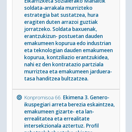
Elkarrizketa Sozialerako Mahaitik
soldata-arrakala murrizteko
estrategia bat sustatzea, hura
eragiten duten arrazoi guztiak
jorratzeko. Soldata baxuenak,
erantzukizun- postuetan dauden
emakumeen kopurua edo industrian
eta teknologian dauden emakumeen
kopurua, kontziliazio erantzukidea,
nahi ez den kontratazio partziala
murriztea eta emakumeen jarduera-
tasa handitzea bultzatzea.
Konpromisoa 66.
Ekimena 3. Genero-
ikuspegiari arreta berezia eskaintzea,
emakumeen gizarte- eta lan-
errealitatea eta errealitate
intersekzionala aztertuz. Profil