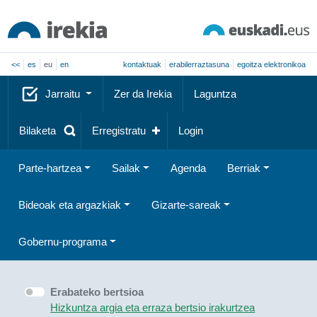
<<
es
eu
en
kontaktuak
erabilerraztasuna
egoitza elektronikoa
Jarraitu
Zer da Irekia
Laguntza
Bilaketa
Erregistratu
Login
Parte-hartzea
Sailak
Agenda
Berriak
Bideoak eta argazkiak
Gizarte-sareak
Gobernu-programa
Erabateko bertsioa
Hizkuntza argia eta erraza bertsio irakurtzea