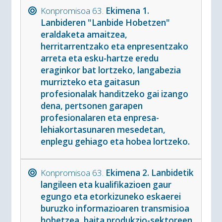
Konpromisoa 63.
Ekimena 1.
Lanbideren "Lanbide Hobetzen"
eraldaketa amaitzea,
herritarrentzako eta enpresentzako
arreta eta esku-hartze eredu
eraginkor bat lortzeko, langabezia
murrizteko eta gaitasun
profesionalak handitzeko gai izango
dena, pertsonen garapen
profesionalaren eta enpresa-
lehiakortasunaren mesedetan,
enplegu gehiago eta hobea lortzeko.
Konpromisoa 63.
Ekimena 2. Lanbidetik
langileen eta kualifikazioen gaur
egungo eta etorkizuneko eskaerei
buruzko informazioaren transmisioa
hobetzea, baita produkzio-sektoreen