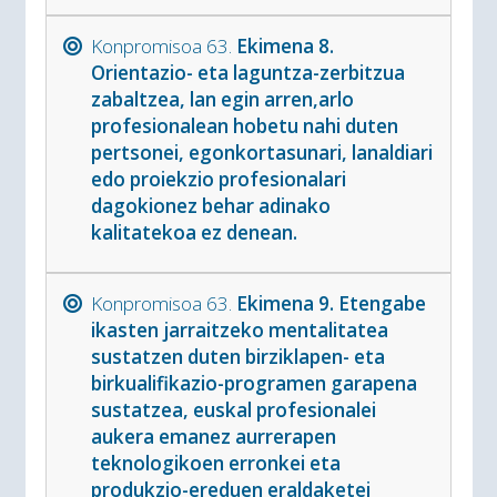
Konpromisoa 63.
Ekimena 8.
Orientazio- eta laguntza-zerbitzua
zabaltzea, lan egin arren,arlo
profesionalean hobetu nahi duten
pertsonei, egonkortasunari, lanaldiari
edo proiekzio profesionalari
dagokionez behar adinako
kalitatekoa ez denean.
Konpromisoa 63.
Ekimena 9. Etengabe
ikasten jarraitzeko mentalitatea
sustatzen duten birziklapen- eta
birkualifikazio-programen garapena
sustatzea, euskal profesionalei
aukera emanez aurrerapen
teknologikoen erronkei eta
produkzio-ereduen eraldaketei