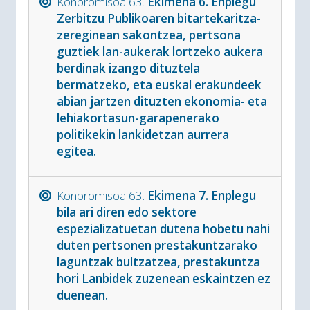
Konpromisoa 63.
Ekimena 6. Enplegu
Zerbitzu Publikoaren bitartekaritza-
zereginean sakontzea, pertsona
guztiek lan-aukerak lortzeko aukera
berdinak izango dituztela
bermatzeko, eta euskal erakundeek
abian jartzen dituzten ekonomia- eta
lehiakortasun-garapenerako
politikekin lankidetzan aurrera
egitea.
Konpromisoa 63.
Ekimena 7. Enplegu
bila ari diren edo sektore
espezializatuetan dutena hobetu nahi
duten pertsonen prestakuntzarako
laguntzak bultzatzea, prestakuntza
hori Lanbidek zuzenean eskaintzen ez
duenean.