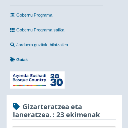
Gobernu Programa
Gobernu Programa sailka
Jarduera guztiak: bilatzailea
Gaiak
Gizarteratzea eta
laneratzea.
: 23 ekimenak