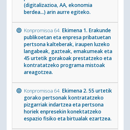
(digitalizazioa, AA, ekonomia
berdea...) arin aurre egiteko.
Konpromisoa 64.
Ekimena 1. Erakunde
publikoetan eta enpresa pribatuetan
pertsona kalteberak, iraupen luzeko
langabeak, gazteak, emakumeak eta
45 urtetik gorakoak prestatzeko eta
kontratatzeko programa mistoak
areagotzea.
Konpromisoa 64.
Ekimena 2. 55 urtetik
gorako pertsonak kontratatzeko
pizgarriak indartzea eta pertsona
horiek enpresekin konektatzeko
espazio fisiko eta birtualak ezartzea.