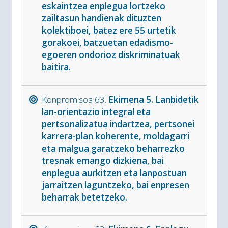
eskaintzea enplegua lortzeko
zailtasun handienak dituzten
kolektiboei, batez ere 55 urtetik
gorakoei, batzuetan edadismo-
egoeren ondorioz diskriminatuak
baitira.
Konpromisoa 63.
Ekimena 5. Lanbidetik
lan-orientazio integral eta
pertsonalizatua indartzea, pertsonei
karrera-plan koherente, moldagarri
eta malgua garatzeko beharrezko
tresnak emango dizkiena, bai
enplegua aurkitzen eta lanpostuan
jarraitzen laguntzeko, bai enpresen
beharrak betetzeko.