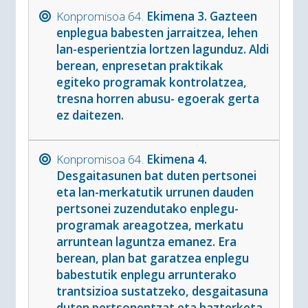
Konpromisoa 64.
Ekimena 3. Gazteen
enplegua babesten jarraitzea, lehen
lan-esperientzia lortzen lagunduz. Aldi
berean, enpresetan praktikak
egiteko programak kontrolatzea,
tresna horren abusu- egoerak gerta
ez daitezen.
Konpromisoa 64.
Ekimena 4.
Desgaitasunen bat duten pertsonei
eta lan-merkatutik urrunen dauden
pertsonei zuzendutako enplegu-
programak areagotzea, merkatu
arruntean laguntza emanez. Era
berean, plan bat garatzea enplegu
babestutik enplegu arrunterako
trantsizioa sustatzeko, desgaitasuna
duten pertsonentzat eta bazterketa-