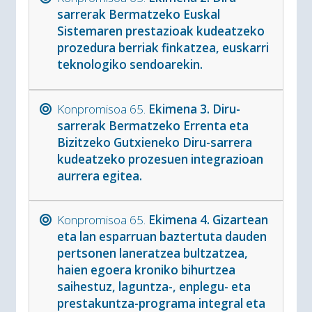
sarrerak Bermatzeko Euskal
Sistemaren prestazioak kudeatzeko
prozedura berriak finkatzea, euskarri
teknologiko sendoarekin.
Konpromisoa 65.
Ekimena 3. Diru-
sarrerak Bermatzeko Errenta eta
Bizitzeko Gutxieneko Diru-sarrera
kudeatzeko prozesuen integrazioan
aurrera egitea.
Konpromisoa 65.
Ekimena 4. Gizartean
eta lan esparruan baztertuta dauden
pertsonen laneratzea bultzatzea,
haien egoera kroniko bihurtzea
saihestuz, laguntza-, enplegu- eta
prestakuntza-programa integral eta