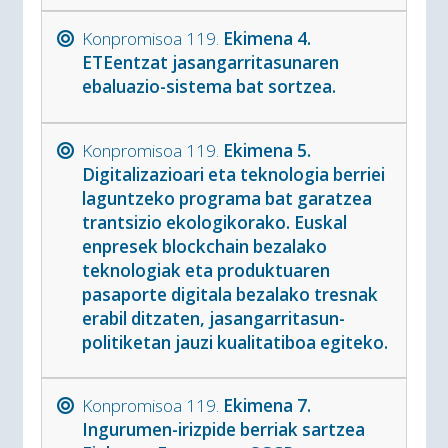
Konpromisoa 119.
Ekimena 4.
ETEentzat jasangarritasunaren
ebaluazio-sistema bat sortzea.
Konpromisoa 119.
Ekimena 5.
Digitalizazioari eta teknologia berriei
laguntzeko programa bat garatzea
trantsizio ekologikorako. Euskal
enpresek blockchain bezalako
teknologiak eta produktuaren
pasaporte digitala bezalako tresnak
erabil ditzaten, jasangarritasun-
politiketan jauzi kualitatiboa egiteko.
Konpromisoa 119.
Ekimena 7.
Ingurumen-irizpide berriak sartzea