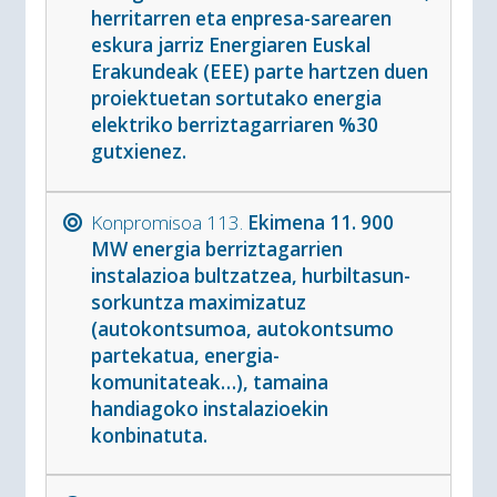
herritarren eta enpresa-sarearen
eskura jarriz Energiaren Euskal
Erakundeak (EEE) parte hartzen duen
proiektuetan sortutako energia
elektriko berriztagarriaren %30
gutxienez.
Konpromisoa 113.
Ekimena 11. 900
MW energia berriztagarrien
instalazioa bultzatzea, hurbiltasun-
sorkuntza maximizatuz
(autokontsumoa, autokontsumo
partekatua, energia-
komunitateak…), tamaina
handiagoko instalazioekin
konbinatuta.