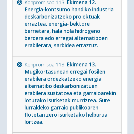
Konpromisoa 113.
Ekimena 12.
Energia-kontsumo handiko industria
deskarbonizatzeko proiektuak
erraztea, energia- bektore
berrietara, hala nola hidrogeno
berdera edo erregai alternatiboen
erabilerara, sarbidea erraztuz.
Konpromisoa 113.
Ekimena 13.
Mugikortasunean erregai fosilen
erabilera ordezkatzeko energia
alternatibo deskarbonizatuen
erabilera sustatzea eta garraioarekin
lotutako isurketak murriztea. Gure
lurraldeko garraio publikoaren
flotetan zero isurketako helburua
lortzea.