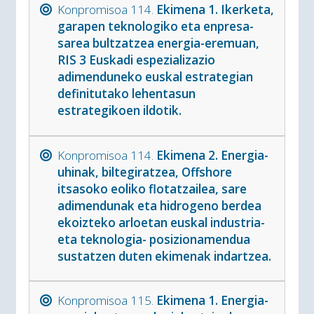
Konpromisoa 114.
Ekimena 1. Ikerketa,
garapen teknologiko eta enpresa-
sarea bultzatzea energia-eremuan,
RIS 3 Euskadi espezializazio
adimenduneko euskal estrategian
definitutako lehentasun
estrategikoen ildotik.
Konpromisoa 114.
Ekimena 2. Energia-
uhinak, biltegiratzea, Offshore
itsasoko eoliko flotatzailea, sare
adimendunak eta hidrogeno berdea
ekoizteko arloetan euskal industria-
eta teknologia- posizionamendua
sustatzen duten ekimenak indartzea.
Konpromisoa 115.
Ekimena 1. Energia-