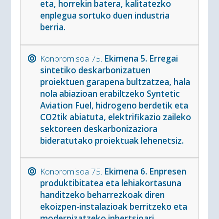
eta, horrekin batera, kalitatezko
enplegua sortuko duen industria
berria.
Konpromisoa 75.
Ekimena 5. Erregai
sintetiko deskarbonizatuen
proiektuen garapena bultzatzea, hala
nola abiazioan erabiltzeko Syntetic
Aviation Fuel, hidrogeno berdetik eta
CO2tik abiatuta, elektrifikazio zaileko
sektoreen deskarbonizaziora
bideratutako proiektuak lehenetsiz.
Konpromisoa 75.
Ekimena 6. Enpresen
produktibitatea eta lehiakortasuna
handitzeko beharrezkoak diren
ekoizpen-instalazioak berritzeko eta
modernizatzeko inbertsioari