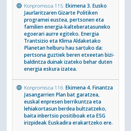
Konpromisoa 115.
Ekimena 3. Eusko
Jaurlaritzaren Gizarte Politiken
programei eustea, pertsonen eta
familien energia-kalteberatasuneko
egoerari aurre egiteko. Energia
Trantsizio eta Klima Aldaketako
Planetan helburu hau sartuko da:
pertsona guztiek beren etxeetan bizi-
baldintza duinak izateko behar duten
energia eskura izatea.
Konpromisoa 116.
Ekimena 4. Finantza
Jasangarrien Plan bat garatzea,
euskal enpresen berrikuntza eta
lehiakortasun berdea bultzatzeko,
baita inbertsio positiboak eta ESG
irizpideak Euskadira erakartzeko ere.