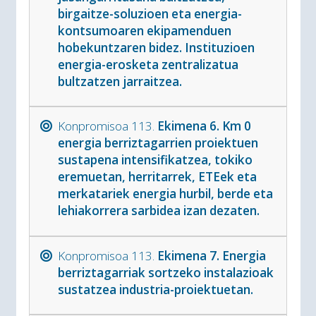
birgaitze-soluzioen eta energia-
kontsumoaren ekipamenduen
hobekuntzaren bidez. Instituzioen
energia-erosketa zentralizatua
bultzatzen jarraitzea.
Konpromisoa 113.
Ekimena 6. Km 0
energia berriztagarrien proiektuen
sustapena intensifikatzea, tokiko
eremuetan, herritarrek, ETEek eta
merkatariek energia hurbil, berde eta
lehiakorrera sarbidea izan dezaten.
Konpromisoa 113.
Ekimena 7. Energia
berriztagarriak sortzeko instalazioak
sustatzea industria-proiektuetan.