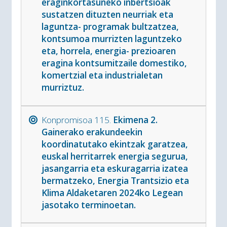
eraginkortasuneko inbertsioak
sustatzen dituzten neurriak eta
laguntza- programak bultzatzea,
kontsumoa murrizten laguntzeko
eta, horrela, energia- prezioaren
eragina kontsumitzaile domestiko,
komertzial eta industrialetan
murriztuz.
Konpromisoa 115.
Ekimena 2.
Gainerako erakundeekin
koordinatutako ekintzak garatzea,
euskal herritarrek energia segurua,
jasangarria eta eskuragarria izatea
bermatzeko, Energia Trantsizio eta
Klima Aldaketaren 2024ko Legean
jasotako terminoetan.