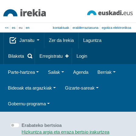
<<
es
eu
en
kontaktuak
erabilerraztasuna
egoitza elektronikoa
Jarraitu
Zer da Irekia
Laguntza
Bilaketa
Erregistratu
Login
Parte-hartzea
Sailak
Agenda
Berriak
Bideoak eta argazkiak
Gizarte-sareak
Gobernu-programa
Erabateko bertsioa
Hizkuntza argia eta erraza bertsio irakurtzea