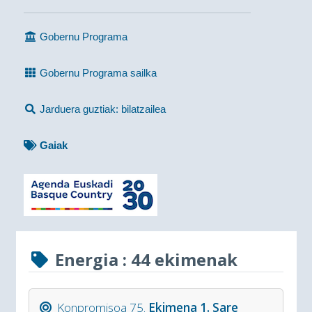
Gobernu Programa
Gobernu Programa sailka
Jarduera guztiak: bilatzailea
Gaiak
Energia
: 44 ekimenak
Konpromisoa 75.
Ekimena 1. Sare