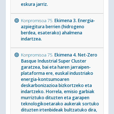
eskura jarriz.
Konpromisoa 75.
Ekimena 3. Energia-
azpiegitura berrien (hidrogeno
berdea, esaterako) ahalmena
indartzea.
Konpromisoa 75.
Ekimena 4. Net-Zero
Basque Industrial Super Cluster
garatzea, bai eta haren jarraipen-
plataforma ere, euskal industriako
energia-kontsumoaren
deskarbonizazioa bizkortzeko eta
indartzeko. Horrela, emisio garbiak
murriztuko dituzten eta garapen
teknologikoetarako aukerak sortuko
dituzten irtenbideak bultzatuko dira,