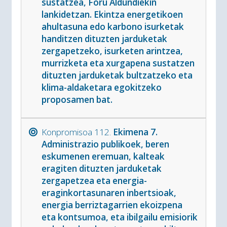
sustatzea, Foru Aldundiekin
lankidetzan. Ekintza energetikoen
ahultasuna edo karbono isurketak
handitzen dituzten jarduketak
zergapetzeko, isurketen arintzea,
murrizketa eta xurgapena sustatzen
dituzten jarduketak bultzatzeko eta
klima-aldaketara egokitzeko
proposamen bat.
Konpromisoa 112.
Ekimena 7.
Administrazio publikoek, beren
eskumenen eremuan, kalteak
eragiten dituzten jarduketak
zergapetzea eta energia-
eraginkortasunaren inbertsioak,
energia berriztagarrien ekoizpena
eta kontsumoa, eta ibilgailu emisiorik