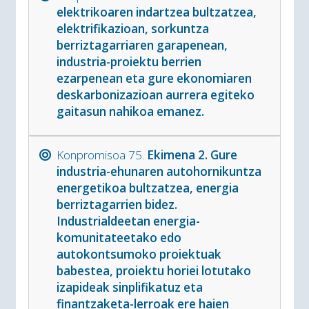
elektrikoaren indartzea bultzatzea,
elektrifikazioan, sorkuntza
berriztagarriaren garapenean,
industria-proiektu berrien
ezarpenean eta gure ekonomiaren
deskarbonizazioan aurrera egiteko
gaitasun nahikoa emanez.
Konpromisoa 75.
Ekimena 2. Gure
industria-ehunaren autohornikuntza
energetikoa bultzatzea, energia
berriztagarrien bidez.
Industrialdeetan energia-
komunitateetako edo
autokontsumoko proiektuak
babestea, proiektu horiei lotutako
izapideak sinplifikatuz eta
finantzaketa-lerroak ere haien