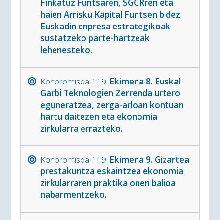
Finkatuz Funtsaren, SGCRren eta
haien Arrisku Kapital Funtsen bidez
Euskadin enpresa estrategikoak
sustatzeko parte-hartzeak
lehenesteko.
Konpromisoa 119.
Ekimena 8. Euskal
Garbi Teknologien Zerrenda urtero
eguneratzea, zerga-arloan kontuan
hartu daitezen eta ekonomia
zirkularra errazteko.
Konpromisoa 119.
Ekimena 9. Gizartea
prestakuntza eskaintzea ekonomia
zirkularraren praktika onen balioa
nabarmentzeko.