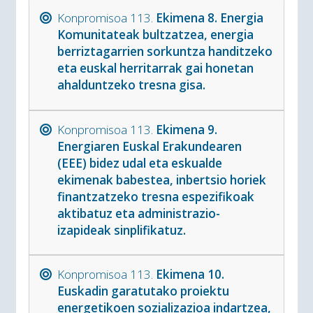
Konpromisoa 113.
Ekimena 8. Energia
Komunitateak bultzatzea, energia
berriztagarrien sorkuntza handitzeko
eta euskal herritarrak gai honetan
ahalduntzeko tresna gisa.
Konpromisoa 113.
Ekimena 9.
Energiaren Euskal Erakundearen
(EEE) bidez udal eta eskualde
ekimenak babestea, inbertsio horiek
finantzatzeko tresna espezifikoak
aktibatuz eta administrazio-
izapideak sinplifikatuz.
Konpromisoa 113.
Ekimena 10.
Euskadin garatutako proiektu
energetikoen sozializazioa indartzea,