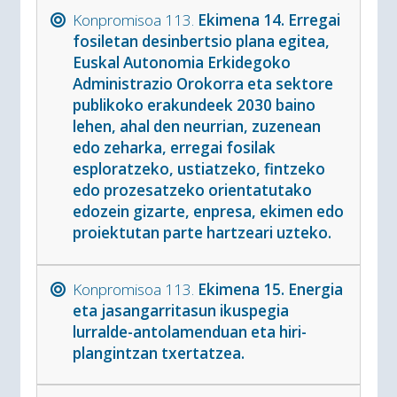
Konpromisoa 113.
Ekimena 14. Erregai
fosiletan desinbertsio plana egitea,
Euskal Autonomia Erkidegoko
Administrazio Orokorra eta sektore
publikoko erakundeek 2030 baino
lehen, ahal den neurrian, zuzenean
edo zeharka, erregai fosilak
esploratzeko, ustiatzeko, fintzeko
edo prozesatzeko orientatutako
edozein gizarte, enpresa, ekimen edo
proiektutan parte hartzeari uzteko.
Konpromisoa 113.
Ekimena 15. Energia
eta jasangarritasun ikuspegia
lurralde-antolamenduan eta hiri-
plangintzan txertatzea.