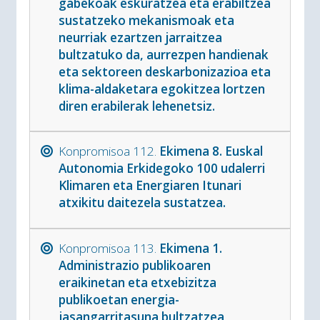
gabekoak eskuratzea eta erabiltzea
sustatzeko mekanismoak eta
neurriak ezartzen jarraitzea
bultzatuko da, aurrezpen handienak
eta sektoreen deskarbonizazioa eta
klima-aldaketara egokitzea lortzen
diren erabilerak lehenetsiz.
Konpromisoa 112.
Ekimena 8. Euskal
Autonomia Erkidegoko 100 udalerri
Klimaren eta Energiaren Itunari
atxikitu daitezela sustatzea.
Konpromisoa 113.
Ekimena 1.
Administrazio publikoaren
eraikinetan eta etxebizitza
publikoetan energia-
jasangarritasuna bultzatzea,