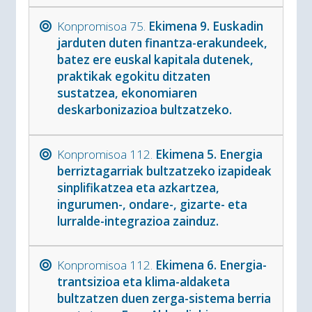
Konpromisoa 75.
Ekimena 9. Euskadin
jarduten duten finantza-erakundeek,
batez ere euskal kapitala dutenek,
praktikak egokitu ditzaten
sustatzea, ekonomiaren
deskarbonizazioa bultzatzeko.
Konpromisoa 112.
Ekimena 5. Energia
berriztagarriak bultzatzeko izapideak
sinplifikatzea eta azkartzea,
ingurumen-, ondare-, gizarte- eta
lurralde-integrazioa zainduz.
Konpromisoa 112.
Ekimena 6. Energia-
trantsizioa eta klima-aldaketa
bultzatzen duen zerga-sistema berria