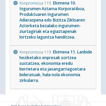
Konpromisoa 119.
Ekimena 10.
Ingurumen Aztarna Korporatiboa,
Produktuaren Ingurumen
Adierazpena edo Bizitza Zikloaren
Azterketa bezalako ingurumen-
ziurtagiriak eta egiaztapenak
lortzeko laguntza handitzea.
Konpromisoa 119.
Ekimena 11. Lanbide
heziketako enpresak sortzea
sustatzea, ekonomia eredu
berrietara eta jasangarriagoetara
bideratuak, hala nola ekonomia
zirkularra.