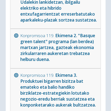
Udalekin lankidetzan, ibilgailu
elektriko eta hibrido
entxufagarrientzat erreserbatutako
aparkaleku-plazak sortzea sustatzea.
Konpromisoa 119.
Ekimena 2. "Basque
green talent" programa (lan berdea)
martxan jartzea, gazteak ekonomia
zirkularraren aukeretan trebatzea
helburu duena.
Konpromisoa 119.
Ekimena 3.
Produktuei bigarren bizitza bat
emateko eta balio handiko
birziklatze-estrategiekin lotutako
negozio-eredu berriak sustatzea eta
konponketarako aukerak bultzatzea.