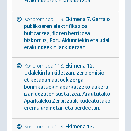
Erakundearekin lankidetzan.
Konpromisoa 118.
Ekimena 7. Garraio
publikoaren elektrifikazioa
bultzatzea, floten berritzea
bizkortuz, Foru Aldundiekin eta udal
erakundeekin lankidetzan.
Konpromisoa 118.
Ekimena 12.
Udalekin lankidetzan, zero emisio
etiketadun autoek zerga
bonifikatuekin aparkatzeko aukera
izan dezaten sustatzea, Araututako
Aparkaleku Zerbitzuak kudeatutako
eremu urdinetan eta berdeetan.
Konpromisoa 118.
Ekimena 13.