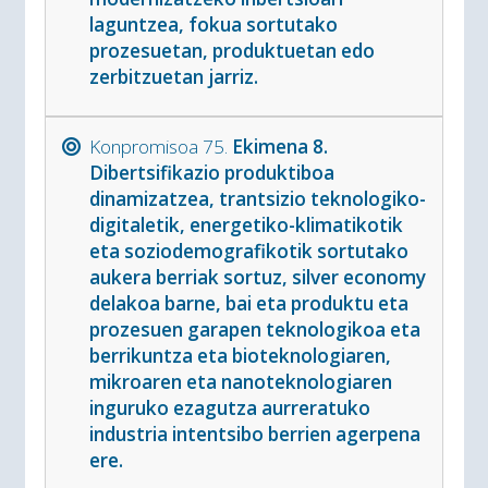
laguntzea, fokua sortutako
prozesuetan, produktuetan edo
zerbitzuetan jarriz.
Konpromisoa 75.
Ekimena 8.
Dibertsifikazio produktiboa
dinamizatzea, trantsizio teknologiko-
digitaletik, energetiko-klimatikotik
eta soziodemografikotik sortutako
aukera berriak sortuz, silver economy
delakoa barne, bai eta produktu eta
prozesuen garapen teknologikoa eta
berrikuntza eta bioteknologiaren,
mikroaren eta nanoteknologiaren
inguruko ezagutza aurreratuko
industria intentsibo berrien agerpena
ere.