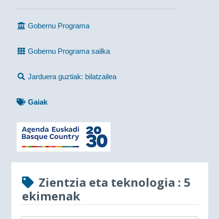
Gobernu Programa
Gobernu Programa sailka
Jarduera guztiak: bilatzailea
Gaiak
Zientzia eta teknologia
: 5
ekimenak