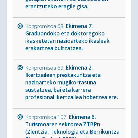
erantzuteko eragile gisa.
Konpromisoa 68.
Ekimena 7.
Graduondoko eta doktoregoko
ikasketetan nazioarteko ikasleak
erakartzea bultzatzea.
Konpromisoa 69.
Ekimena 2.
Ikertzaileen prestakuntza eta
nazioarteko mugikortasuna
sustatzea, bai eta karrera
profesional ikertzailea hobetzea ere.
Konpromisoa 107.
Ekimena 6.
Turismoaren sektorea ZTBPn
(Zientzia, Teknologia eta Berrikuntza