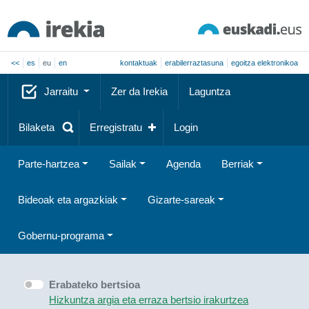
<<
es
eu
en
kontaktuak
erabilerraztasuna
egoitza elektronikoa
Jarraitu
Zer da Irekia
Laguntza
Bilaketa
Erregistratu
Login
Parte-hartzea
Sailak
Agenda
Berriak
Bideoak eta argazkiak
Gizarte-sareak
Gobernu-programa
Erabateko bertsioa
Hizkuntza argia eta erraza bertsio irakurtzea