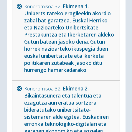
Konpromisoa 32.
Ekimena 1.
Unibertsitateko eragileekin akordio
zabal bat garatzea, Euskal Herriko
eta Nazioarteko Unibertsitate
Prestakuntza eta Ikerketaren aldeko
Gutun batean jasoko dena. Gutun
horrek nazioarteko ikuspegia duen
euskal unibertsitate eta ikerketa
politikaren zutabeak jasoko ditu
hurrengo hamarkadarako
Konpromisoa 32.
Ekimena 2.
Bikaintasunera eta talentua eta
ezagutza aurreratua sortzera
bideratutako unibertsitate-
sistemaren alde egitea, Euskadiren
erronka teknologiko-digitalari eta
garapen ekonomiko eta sozialari