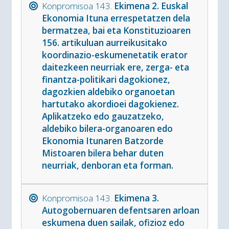
Konpromisoa 143.
Ekimena 2. Euskal
Ekonomia Ituna errespetatzen dela
bermatzea, bai eta Konstituzioaren
156. artikuluan aurreikusitako
koordinazio-eskumenetatik erator
daitezkeen neurriak ere, zerga- eta
finantza-politikari dagokionez,
dagozkien aldebiko organoetan
hartutako akordioei dagokienez.
Aplikatzeko edo gauzatzeko,
aldebiko bilera-organoaren edo
Ekonomia Itunaren Batzorde
Mistoaren bilera behar duten
neurriak, denboran eta forman.
Konpromisoa 143.
Ekimena 3.
Autogobernuaren defentsaren arloan
eskumena duen sailak, ofizioz edo