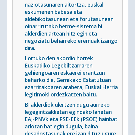
naziotasunaren aitortza, euskal
eskumenen babesa eta
aldebikotasunean eta forutasunean
oinarritutako berme-sistema bi
alderdien artean hitz egin eta
negoziatu beharreko eremuak izango
dira.
Lortuko den akordio horrek
Euskadiko Legebiltzarraren
gehiengoaren eskaerei erantzun
beharko die, Gernikako Estatutuan
ezarritakoaren arabera, Euskal Herria
legitimoki ordezkatzen baitu.
Bi alderdiok ulertzen dugu aurreko
legegintzaldietan egindako lanetan
EAJ-PNVk eta PSE-EEk (PSOE) hainbat
arlotan bat egin dugula, baina
desadostasunak ere izan ditugu gure