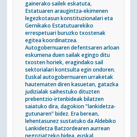
gainerako sailek eskatuta,
Estatuaren araugintza-ekimenen
legezkotasun konstituzionalari eta
Gernikako Estatutuarekiko
errespetuari buruzko txostenak
egitea koordinatzea.
Autogobernuaren defentsaren arloan
eskumena duen sailak egingo ditu
txosten horiek, eragindako sail
sektorialari kontsulta egin ondoren.
Euskal autogobernuaren urraketak
hautematen diren kasuetan, gatazka
judizialak saihestuko dituzten
prebentzio-irtenbideak bilatzen
saiatuko dira, dagokion "lankidetza-
gutunaren" bidez. Era berean,
lehentasunez sustatuko da Aldebiko
Lankidetza Batzordearen aurrean
negoziatzeko bidea, euskal