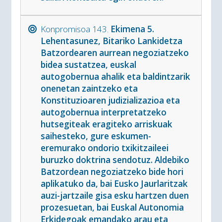
Konpromisoa 143.
Ekimena 5.
Lehentasunez, Bitariko Lankidetza
Batzordearen aurrean negoziatzeko
bidea sustatzea, euskal
autogobernua ahalik eta baldintzarik
onenetan zaintzeko eta
Konstituzioaren judizializazioa eta
autogobernua interpretatzeko
hutsegiteak eragiteko arriskuak
saihesteko, gure eskumen-
eremurako ondorio txikitzaileei
buruzko doktrina sendotuz. Aldebiko
Batzordean negoziatzeko bide hori
aplikatuko da, bai Eusko Jaurlaritzak
auzi-jartzaile gisa esku hartzen duen
prozesuetan, bai Euskal Autonomia
Erkidegoak emandako arau eta