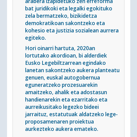
arabera izapidetuko zen erreforma
bat juridikoki eta legalki egokituko
zela bermatzeko, bizikidetza
demokratikoan sakontzeko eta
kohesio eta justizia sozialean aurrera
egiteko.
Hori oinarri hartuta, 2020an
lortutako akordioan, bi alderdiek
Eusko Legebiltzarrean egindako
lanetan sakontzeko aukera planteatu
genuen, euskal autogobernua
eguneratzeko prozesuarekin
amaitzeko, ahalik eta adostasun
handienarekin eta ezarritako eta
aurreikusitako legezko bideei
jarraituz, estatutuak aldatzeko lege-
proposamenaren proiektua
aurkezteko aukera emateko.