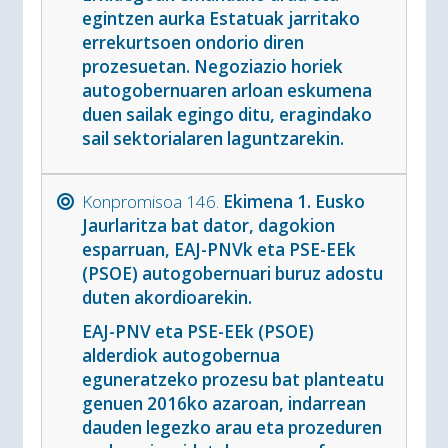
egintzen aurka Estatuak jarritako
errekurtsoen ondorio diren
prozesuetan. Negoziazio horiek
autogobernuaren arloan eskumena
duen sailak egingo ditu, eragindako
sail sektorialaren laguntzarekin.
Konpromisoa 146.
Ekimena 1. Eusko
Jaurlaritza bat dator, dagokion
esparruan, EAJ-PNVk eta PSE-EEk
(PSOE) autogobernuari buruz adostu
duten akordioarekin.
EAJ-PNV eta PSE-EEk (PSOE)
alderdiok autogobernua
eguneratzeko prozesu bat planteatu
genuen 2016ko azaroan, indarrean
dauden legezko arau eta prozeduren