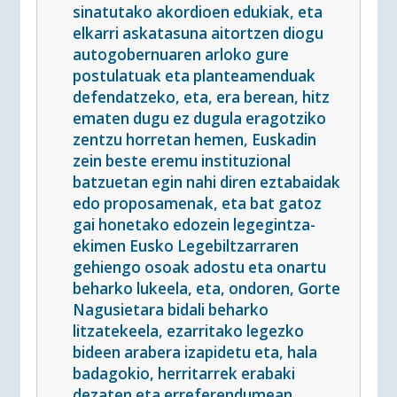
sinatutako akordioen edukiak, eta
elkarri askatasuna aitortzen diogu
autogobernuaren arloko gure
postulatuak eta planteamenduak
defendatzeko, eta, era berean, hitz
ematen dugu ez dugula eragotziko
zentzu horretan hemen, Euskadin
zein beste eremu instituzional
batzuetan egin nahi diren eztabaidak
edo proposamenak, eta bat gatoz
gai honetako edozein legegintza-
ekimen Eusko Legebiltzarraren
gehiengo osoak adostu eta onartu
beharko lukeela, eta, ondoren, Gorte
Nagusietara bidali beharko
litzatekeela, ezarritako legezko
bideen arabera izapidetu eta, hala
badagokio, herritarrek erabaki
dezaten eta erreferendumean