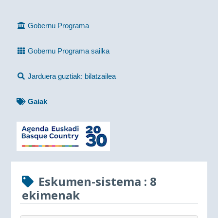
Gobernu Programa
Gobernu Programa sailka
Jarduera guztiak: bilatzailea
Gaiak
Eskumen-sistema
: 8
ekimenak