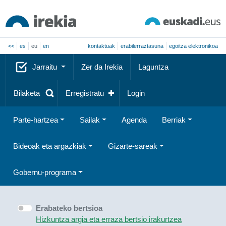
<<
es
eu
en
kontaktuak
erabilerraztasuna
egoitza elektronikoa
Jarraitu
Zer da Irekia
Laguntza
Bilaketa
Erregistratu
Login
Parte-hartzea
Sailak
Agenda
Berriak
Bideoak eta argazkiak
Gizarte-sareak
Gobernu-programa
Erabateko bertsioa
Hizkuntza argia eta erraza bertsio irakurtzea