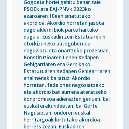
Gogoeta horiei gehitu behar zaie
PSOEk eta EAJ-PNVk 2023ko
azaroaren 10ean sinatutako
akordioa. Akordio horretan jasota
dago alderdi biok parte hartuko
dugula, Euskadin zein Estatuarekin,
etorkizuneko autogobernua
negoziatu eta onartzeko prozesuan,
Konstituzioaren Lehen Xedapen
Gehigarriaren eta Gernikako
Estatutuaren Xedapen Gehigarriaren
ahalmenak baliatuz. Akordio
horretan, fede onez negoziatzeko
eta akordio bat aurrera ateratzeko
konpromisoa adierazten genuen, bai
euskal erakundeetan, bai Gorte
Nagusietan, ondoren euskal
herritargoak lortutako akordioa
berrets zezan. Euskadiren