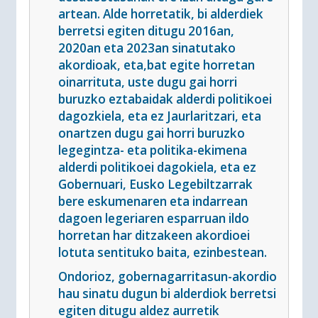
artean. Alde horretatik, bi alderdiek
berretsi egiten ditugu 2016an,
2020an eta 2023an sinatutako
akordioak, eta,bat egite horretan
oinarrituta, uste dugu gai horri
buruzko eztabaidak alderdi politikoei
dagozkiela, eta ez Jaurlaritzari, eta
onartzen dugu gai horri buruzko
legegintza- eta politika-ekimena
alderdi politikoei dagokiela, eta ez
Gobernuari, Eusko Legebiltzarrak
bere eskumenaren eta indarrean
dagoen legeriaren esparruan ildo
horretan har ditzakeen akordioei
lotuta sentituko baita, ezinbestean.
Ondorioz, gobernagarritasun-akordio
hau sinatu dugun bi alderdiok berretsi
egiten ditugu aldez aurretik