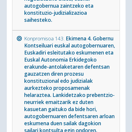
autogobernua zaintzeko eta
konstituzio-judizializazioa
saihesteko.
Konpromisoa 143.
Ekimena 4. Gobernu
Kontseiluari euskal autogobernuaren,
Euskadiri esleitutako eskumenen eta
Euskal Autonomia Erkidegoko
erakunde-antolaketaren defentsan
gauzatzen diren prozesu
konstituzional edo judizialak
aurkezteko proposamenak
helaraztea. Lankidetzako prebentzio-
neurriek emaitzarik ez duten
kasuetan gaituko da bide hori,
autogobernuaren defentsaren arloan
eskumena duen sailak dagokion
sailari kontsulta egin ondoren.