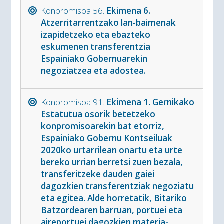
Konpromisoa 56.
Ekimena 6.
Atzerritarrentzako lan-baimenak
izapidetzeko eta ebazteko
eskumenen transferentzia
Espainiako Gobernuarekin
negoziatzea eta adostea.
Konpromisoa 91.
Ekimena 1. Gernikako
Estatutua osorik betetzeko
konpromisoarekin bat etorriz,
Espainiako Gobernu Kontseiluak
2020ko urtarrilean onartu eta urte
bereko urrian berretsi zuen bezala,
transferitzeke dauden gaiei
dagozkien transferentziak negoziatu
eta egitea. Alde horretatik, Bitariko
Batzordearen barruan, portuei eta
aireportuei dagozkien materia-