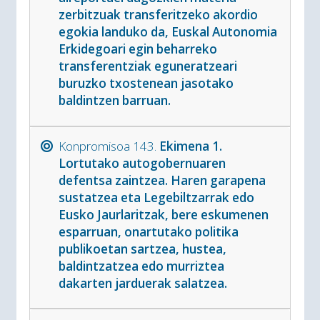
zerbitzuak transferitzeko akordio
egokia landuko da, Euskal Autonomia
Erkidegoari egin beharreko
transferentziak eguneratzeari
buruzko txostenean jasotako
baldintzen barruan.
Konpromisoa 143.
Ekimena 1.
Lortutako autogobernuaren
defentsa zaintzea. Haren garapena
sustatzea eta Legebiltzarrak edo
Eusko Jaurlaritzak, bere eskumenen
esparruan, onartutako politika
publikoetan sartzea, hustea,
baldintzatzea edo murriztea
dakarten jarduerak salatzea.