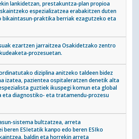
kin lankidetzan, prestakuntza-plan propioa
eskaintzeko espezializatzea erabakitzen duten
o bikaintasun-praktika berriak ezagutzeko eta
uak ezartzen jarraitzea Osakidetzako zentro
 kudeaketa-prozesuetan.
rdinatutako diziplina anitzeko taldeen bidez
 izatea, pazientea ospitaleratzen denetik alta
spezialista guztiek ikuspegi komun eta global
ea eta diagnostiko- eta tratamendu-prozesu
asun-sistema bultzatzea, arreta
ei beren ESIetatik kanpo edo beren ESIko
aintzea, baldin eta horrekin arreta