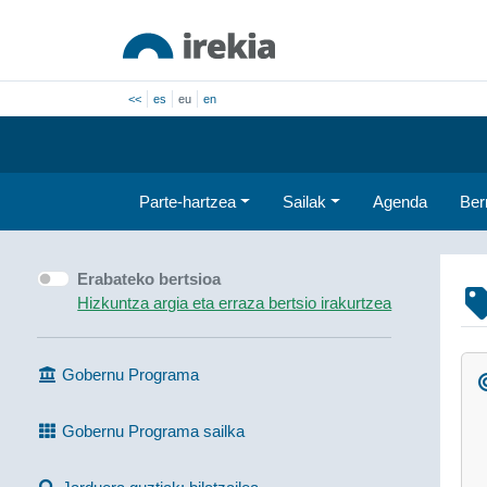
<<
es
eu
en
Parte-hartzea
Sailak
Agenda
Ber
Erabateko bertsioa
Hizkuntza argia eta erraza bertsio irakurtzea
Gobernu Programa
Gobernu Programa sailka