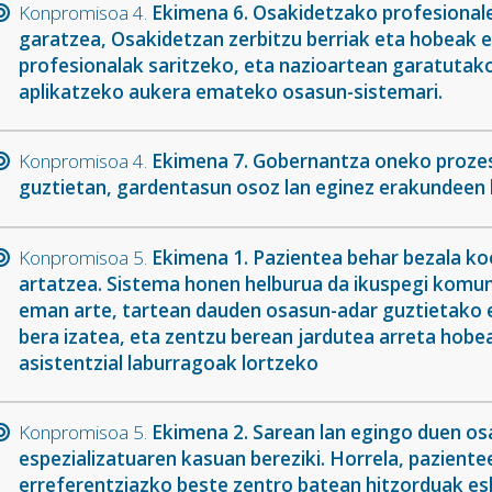
Konpromisoa 4.
Ekimena 6. Osakidetzako profesionale
garatzea, Osakidetzan zerbitzu berriak eta hobeak 
profesionalak saritzeko, eta nazioartean garatutak
aplikatzeko aukera emateko osasun-sistemari.
Konpromisoa 4.
Ekimena 7. Gobernantza oneko prozes
guztietan, gardentasun osoz lan eginez erakundeen
Konpromisoa 5.
Ekimena 1. Pazientea behar bezala koo
artatzea. Sistema honen helburua da ikuspegi komuna
eman arte, tartean dauden osasun-adar guztietako e
bera izatea, eta zentzu berean jardutea arreta hob
asistentzial laburragoak lortzeko
Konpromisoa 5.
Ekimena 2. Sarean lan egingo duen os
espezializatuaren kasuan bereziki. Horrela, paziente
erreferentziazko beste zentro batean hitzorduak esk