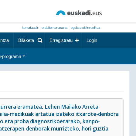
kontaktuak
erabilerraztasuna
egoitza elektronikoa
ntza
Bilaketa
Erregistratu
Login
-programa
 aurrera eramatea, Lehen Mailako Arreta
milia-medikuak artatua izateko itxarote-denbora
ko eta proba diagnostikoetarako, kanpo-
atzerapen-denborak murrizteko, hori guztia