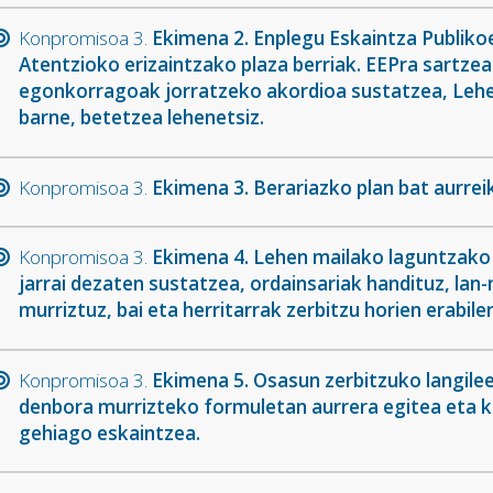
Konpromisoa 3.
Ekimena 2. Enplegu Eskaintza Publiko
Atentzioko erizaintzako plaza berriak. EEPra sartze
egonkorragoak jorratzeko akordioa sustatzea, Lehen
barne, betetzea lehenetsiz.
Konpromisoa 3.
Ekimena 3. Berariazko plan bat aurrei
Konpromisoa 3.
Ekimena 4. Lehen mailako laguntzako
jarrai dezaten sustatzea, ordainsariak handituz, la
murriztuz, bai eta herritarrak zerbitzu horien erabil
Konpromisoa 3.
Ekimena 5. Osasun zerbitzuko langil
denbora murrizteko formuletan aurrera egitea eta k
gehiago eskaintzea.