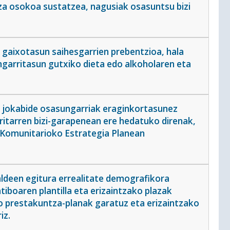
tza osokoa sustatzea, nagusiak osasuntsu bizi
 gaixotasun saihesgarrien prebentzioa, hala
arritasun gutxiko dieta edo alkoholaren eta
a jokabide osasungarriak eraginkortasunez
itarren bizi-garapenean ere hedatuko direnak,
 Komunitarioko Estrategia Planean
ldeen egitura errealitate demografikora
tiboaren plantilla eta erizaintzako plazak
o prestakuntza-planak garatuz eta erizaintzako
iz.