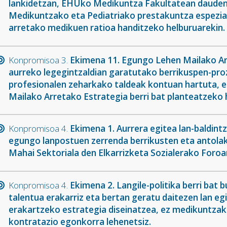
lankidetzan, EHUko Medikuntza Fakultatean dauden 
Medikuntzako eta Pediatriako prestakuntza espeziali
arretako medikuen ratioa handitzeko helburuarekin.
Konpromisoa 3.
Ekimena 11. Egungo Lehen Mailako Ar
aurreko legegintzaldian garatutako berrikuspen-pro
profesionalen zeharkako taldeak kontuan hartuta, 
Mailako Arretako Estrategia berri bat planteatzeko 
Konpromisoa 4.
Ekimena 1. Aurrera egitea lan-baldint
egungo lanpostuen zerrenda berrikusten eta antola
Mahai Sektoriala den Elkarrizketa Sozialerako Foroa
Konpromisoa 4.
Ekimena 2. Langile-politika berri bat
talentua erakarriz eta bertan geratu daitezen lan eg
erakartzeko estrategia diseinatzea, ez medikuntzako
kontratazio egonkorra lehenetsiz.