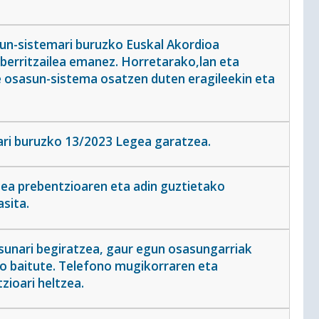
un-sistemari buruzko Euskal Akordioa
berritzailea emanez. Horretarako,lan eta
e osasun-sistema osatzen duten eragileekin eta
ari buruzko 13/2023 Legea garatzea.
zea prebentzioaren eta adin guztietako
sita.
unari begiratzea, gaur egun osasungarriak
go baitute. Telefono mugikorraren eta
zioari heltzea.