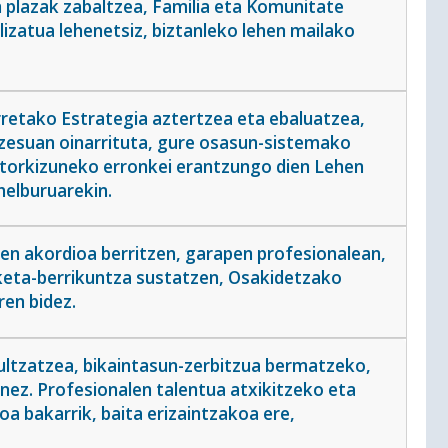
plazak zabaltzea, Familia eta Komunitate
zatua lehenetsiz, biztanleko lehen mailako
retako Estrategia aztertzea eta ebaluatzea,
zesuan oinarrituta, gure osasun-sistemako
etorkizuneko erronkei erantzungo dien Lehen
helburuarekin.
zen akordioa berritzen, garapen profesionalean,
keta-berrikuntza sustatzen, Osakidetzako
ren bidez.
 bultzatzea, bikaintasun-zerbitzua bermatzeko,
inez. Profesionalen talentua atxikitzeko eta
a bakarrik, baita erizaintzakoa ere,