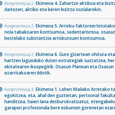
Konpromisoa 2.
Ekimena 4. Zahartze aktiboa eta bizi
daitezen, aktibo eta beren bizitza sozialarekin.
Konpromisoa 2.
Ekimena 5. Arrisku-faktoreei lotutako
nola tabakoaren kontsumoa, sedentarismoa, osasung
bestelako substantzia arriskutsuen kontsumoa.
Konpromisoa 2.
Ekimena 6. Gure gizartean ohitura et
hartzen lagunduko duten estrategiak sustatzea, herr
ekitatearen ikuspegitik. Osasun Planean eta Osasun
ezarritakoaren ildotik.
Konpromisoa 3.
Ekimena 1. Lehen Mailako Arretako ta
egokitzea, eta, ahal den guztietan, pertsonal fakulta
handitzea, haien lana desburokratizatuz, etengabek
garapen profesionala bere eskumen gorenetan ezarr