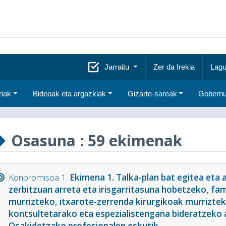
Jarraitu
Zer da Irekia
Lagu
riak
Bideoak eta argazkiak
Gizarte-sareak
Gobernu
Osasuna
: 59 ekimenak
Konpromisoa 1.
Ekimena 1. Talka-plan bat egitea eta
zerbitzuan arreta eta irisgarritasuna hobetzeko, fa
murrizteko, itxarote-zerrenda kirurgikoak murrizte
kontsultetarako eta espezialistengana bideratzeko 
Osakidetzako profesionalen eskutik