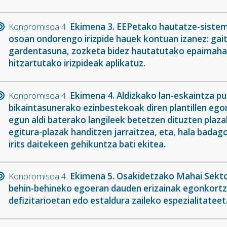
Konpromisoa 4.
Ekimena 3. EEPetako hautatze-sistem
osoan ondorengo irizpide hauek kontuan izanez: ga
gardentasuna, zozketa bidez hautatutako epaimahaia
hitzartutako irizpideak aplikatuz.
Konpromisoa 4.
Ekimena 4. Aldizkako lan-eskaintza p
bikaintasunerako ezinbestekoak diren plantillen e
egun aldi baterako langileek betetzen dituzten plaz
egitura-plazak handitzen jarraitzea, eta, hala badagok
irits daitekeen gehikuntza bati ekitea.
Konpromisoa 4.
Ekimena 5. Osakidetzako Mahai Sektor
behin-behineko egoeran dauden erizainak egonkortze
defizitarioetan edo estaldura zaileko espezialitateet