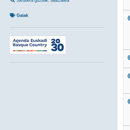
Jarduera guztiak: bilatzailea
Gaiak