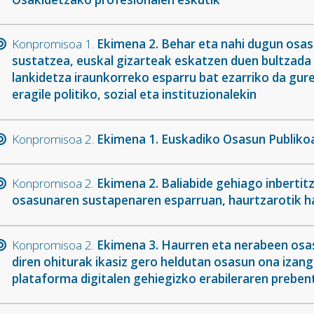
Konpromisoa 1.
Ekimena 2. Behar eta nahi dugun osas
sustatzea, euskal gizarteak eskatzen duen bultzada 
lankidetza iraunkorreko esparru bat ezarriko da gur
eragile politiko, sozial eta instituzionalekin
Konpromisoa 2.
Ekimena 1. Euskadiko Osasun Publiko
Konpromisoa 2.
Ekimena 2. Baliabide gehiago inbertit
osasunaren sustapenaren esparruan, haurtzarotik ha
Konpromisoa 2.
Ekimena 3. Haurren eta nerabeen osas
diren ohiturak ikasiz gero heldutan osasun ona izan
plataforma digitalen gehiegizko erabileraren prebent