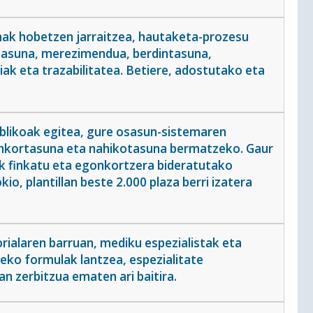
ak hobetzen jarraitzea, hautaketa-prozesu
itasuna, merezimendua, berdintasuna,
k eta trazabilitatea. Betiere, adostutako eta
ublikoak egitea, gure osasun-sistemaren
gonkortasuna eta nahikotasuna bermatzeko. Gaur
ak finkatu eta egonkortzera bideratutako
io, plantillan beste 2.000 plaza berri izatera
ialaren barruan, mediku espezialistak eta
ko formulak lantzea, espezialitate
an zerbitzua ematen ari baitira.