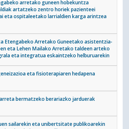
engabeko arretako guneen hobekuntza
ialdiak artatzeko zentro horiek pazienteei
 eta ospitaleetako larrialdien karga arintzea
ta Etengabeko Arretako Guneetako asistentzia-
nen eta Lehen Mailako Arretako taldeen arteko
grala eta integratua eskaintzeko helburuarekin
eneizazioa eta fisioterapiaren hedapena
arreta bermatzeko berariazko jarduerak
 sailarekin eta unibertsitate publikoarekin