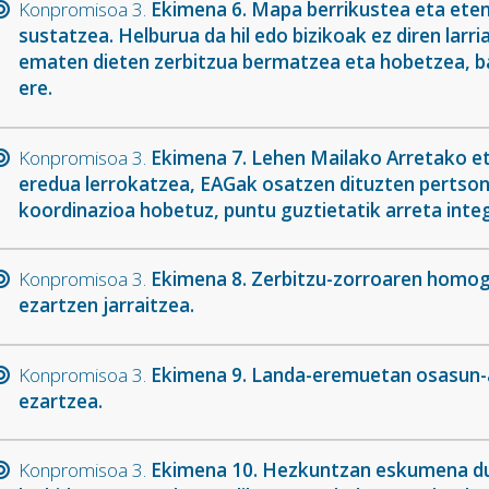
Konpromisoa 3.
Ekimena 6. Mapa berrikustea eta et
sustatzea. Helburua da hil edo bizikoak ez diren larr
ematen dieten zerbitzua bermatzea eta hobetzea, bai
ere.
Konpromisoa 3.
Ekimena 7. Lehen Mailako Arretako e
eredua lerrokatzea, EAGak osatzen dituzten pertso
koordinazioa hobetuz, puntu guztietatik arreta inte
Konpromisoa 3.
Ekimena 8. Zerbitzu-zorroaren homog
ezartzen jarraitzea.
Konpromisoa 3.
Ekimena 9. Landa-eremuetan osasun-
ezartzea.
Konpromisoa 3.
Ekimena 10. Hezkuntzan eskumena duen