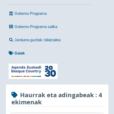
Gobernu Programa
Gobernu Programa sailka
Jarduera guztiak: bilatzailea
Gaiak
Haurrak eta adingabeak
: 4
ekimenak