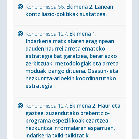
Konpromisoa 66.
Ekimena 2. Lanean
kontziliazio-politikak sustatzea.
Konpromisoa 127.
Ekimena 1.
Indarkeria matxistaren eraginpean
dauden haurrei arreta emateko
estrategia bat garatzea, berariazko
zerbitzuak, metodologiak eta arreta-
moduak izango dituena. Osasun- eta
hezkuntza-arloekin koordinatutako
estrategia.
Konpromisoa 127.
Ekimena 2. Haur eta
gazteei zuzendutako prebentzio-
programa espezifikoak ezartzea
hezkuntza informalaren esparruan,
indarkeria txiki-txikitatik