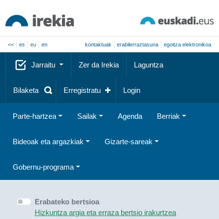
<<
es
eu
en
kontaktuak
erabilerraztasuna
egoitza elektronikoa
Jarraitu
Zer da Irekia
Laguntza
Bilaketa
Erregistratu
Login
Parte-hartzea
Sailak
Agenda
Berriak
Bideoak eta argazkiak
Gizarte-sareak
Gobernu-programa
Erabateko bertsioa
Hizkuntza argia eta erraza bertsio irakurtzea