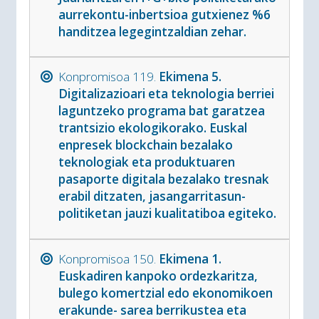
aurrekontu-inbertsioa gutxienez %6
handitzea legegintzaldian zehar.
Konpromisoa 119.
Ekimena 5.
Digitalizazioari eta teknologia berriei
laguntzeko programa bat garatzea
trantsizio ekologikorako. Euskal
enpresek blockchain bezalako
teknologiak eta produktuaren
pasaporte digitala bezalako tresnak
erabil ditzaten, jasangarritasun-
politiketan jauzi kualitatiboa egiteko.
Konpromisoa 150.
Ekimena 1.
Euskadiren kanpoko ordezkaritza,
bulego komertzial edo ekonomikoen
erakunde- sarea berrikustea eta