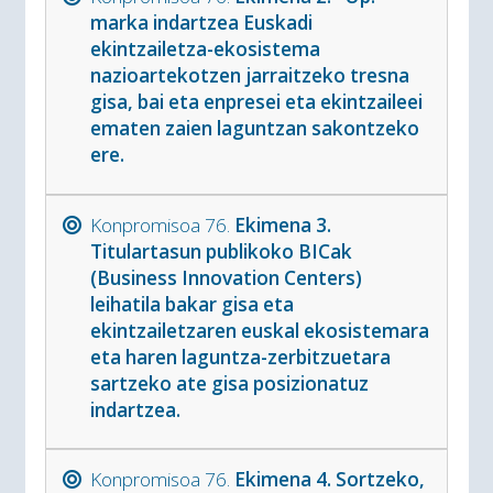
marka indartzea Euskadi
ekintzailetza-ekosistema
nazioartekotzen jarraitzeko tresna
gisa, bai eta enpresei eta ekintzaileei
ematen zaien laguntzan sakontzeko
ere.
Konpromisoa 76.
Ekimena 3.
Titulartasun publikoko BICak
(Business Innovation Centers)
leihatila bakar gisa eta
ekintzailetzaren euskal ekosistemara
eta haren laguntza-zerbitzuetara
sartzeko ate gisa posizionatuz
indartzea.
Konpromisoa 76.
Ekimena 4. Sortzeko,