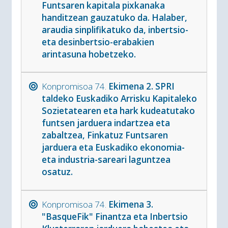
Funtsaren kapitala pixkanaka
handitzean gauzatuko da. Halaber,
araudia sinplifikatuko da, inbertsio-
eta desinbertsio-erabakien
arintasuna hobetzeko.
Konpromisoa 74.
Ekimena 2. SPRI
taldeko Euskadiko Arrisku Kapitaleko
Sozietatearen eta hark kudeatutako
funtsen jarduera indartzea eta
zabaltzea, Finkatuz Funtsaren
jarduera eta Euskadiko ekonomia-
eta industria-sareari laguntzea
osatuz.
Konpromisoa 74.
Ekimena 3.
"BasqueFik" Finantza eta Inbertsio