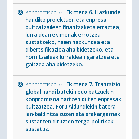
Konpromisoa 74.
Ekimena 6. Hazkunde
handiko proiektuen eta enpresa
bultzatzaileen finantzaketa erraztea,
lurraldean ekimenak errotzea
sustatzeko, haien hazkundea eta
dibertsifikazioa ahalbidetzeko, eta
hornitzaileak lurraldean garatzea eta
gaitzea ahalbidetzeko.
Konpromisoa 74.
Ekimena 7. Trantsizio
global handi batekin edo batzuekin
konpromisoa hartzen duten enpresak
bultzatzea, Foru Aldundiekin batera
lan-baldintza zuzen eta erakargarriak
sustatzen dituzten zerga-politikak
sustatuz.