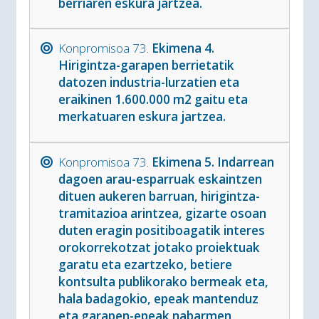
berriaren eskura jartzea.
Konpromisoa 73.
Ekimena 4.
Hirigintza-garapen berrietatik
datozen industria-lurzatien eta
eraikinen 1.600.000 m2 gaitu eta
merkatuaren eskura jartzea.
Konpromisoa 73.
Ekimena 5. Indarrean
dagoen arau-esparruak eskaintzen
dituen aukeren barruan, hirigintza-
tramitazioa arintzea, gizarte osoan
duten eragin positiboagatik interes
orokorrekotzat jotako proiektuak
garatu eta ezartzeko, betiere
kontsulta publikorako bermeak eta,
hala badagokio, epeak mantenduz
eta garapen-epeak nabarmen