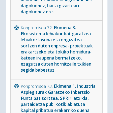
dagokionez, baita gizarteari
dagokionez ere.
Konpromisoa 72.
Ekimena 8.
Ekosistema lehiakor bat garatzea
lehiakortasuna eta ongizatea
sortzen duten enpresa- proiektuak
erakartzeko eta tokiko hornidura-
kateen iraupena bermatzeko,
ezagutza duten hornitzaile txikien
segida babestuz.
Konpromisoa 73.
Ekimena 1. Industria
Azpiegiturak Garatzeko Inbertsio
Funts bat sortzea, SPRIri atxikia,
partaidetza publikotik abiatuta
kapital pribatua erakarriko duena