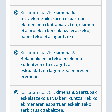
Konpromisoa 76.
Ekimena 6.
Intraekintzailetzaren esparruan
ekimen berri bat abiaraztea, ekimen
eta proiektu berriak azaleratzeko,
babesteko eta laguntzeko.
Konpromisoa 76.
Ekimena 7.
Belaunaldien arteko erreleboa
kudeatzen eta ezagutza
eskualdatzen laguntzea enpresen
eremuan.
Konpromisoa 76.
Ekimena 8. Startupak
eskalatzeko BIND berrikuntza irekiko
ekimenaren esparruan eskainitako
zerbitzuak zabaltzea.