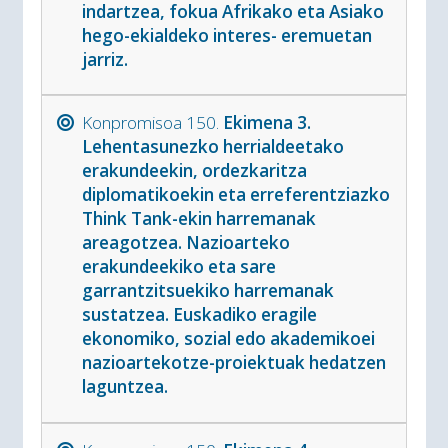
indartzea, fokua Afrikako eta Asiako
hego-ekialdeko interes- eremuetan
jarriz.
Konpromisoa 150.
Ekimena 3.
Lehentasunezko herrialdeetako
erakundeekin, ordezkaritza
diplomatikoekin eta erreferentziazko
Think Tank-ekin harremanak
areagotzea. Nazioarteko
erakundeekiko eta sare
garrantzitsuekiko harremanak
sustatzea. Euskadiko eragile
ekonomiko, sozial edo akademikoei
nazioartekotze-proiektuak hedatzen
laguntzea.