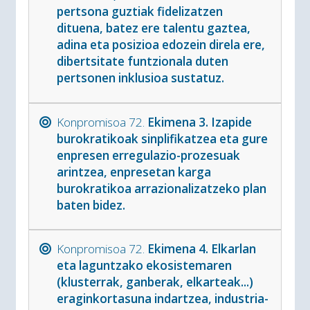
pertsona guztiak fidelizatzen
dituena, batez ere talentu gaztea,
adina eta posizioa edozein direla ere,
dibertsitate funtzionala duten
pertsonen inklusioa sustatuz.
Konpromisoa 72.
Ekimena 3. Izapide
burokratikoak sinplifikatzea eta gure
enpresen erregulazio-prozesuak
arintzea, enpresetan karga
burokratikoa arrazionalizatzeko plan
baten bidez.
Konpromisoa 72.
Ekimena 4. Elkarlan
eta laguntzako ekosistemaren
(klusterrak, ganberak, elkarteak...)
eraginkortasuna indartzea, industria-