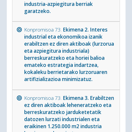
industria-azpiegitura berriak
garatzeko.
Konpromisoa 73.
Ekimena 2. Interes
industrial eta ekonomikoa izanik
erabiltzen ez diren aktiboak (lurzorua
eta azpiegitura industriala)
berreskuratzeko eta horiei balioa
emateko estrategia indartzea,
kokaleku berrietarako lurzoruaren
artifizializazioa minimizatuz.
Konpromisoa 73.
Ekimena 3. Erabiltzen
ez diren aktiboak leheneratzeko eta
berreskuratzeko jarduketetatik
datozen lurzati industrialen eta
eraikinen 1.250.000 m2 industria