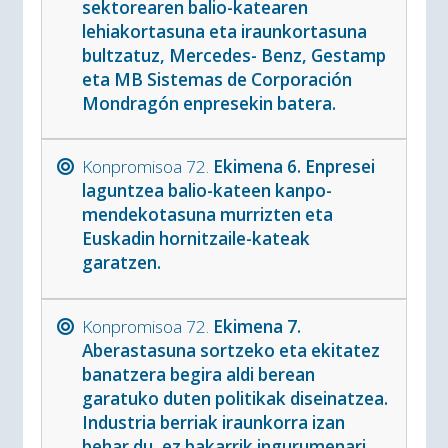
sektorearen balio-katearen
lehiakortasuna eta iraunkortasuna
bultzatuz, Mercedes- Benz, Gestamp
eta MB Sistemas de Corporación
Mondragón enpresekin batera.
Konpromisoa 72.
Ekimena 6. Enpresei
laguntzea balio-kateen kanpo-
mendekotasuna murrizten eta
Euskadin hornitzaile-kateak
garatzen.
Konpromisoa 72.
Ekimena 7.
Aberastasuna sortzeko eta ekitatez
banatzera begira aldi berean
garatuko duten politikak diseinatzea.
Industria berriak iraunkorra izan
behar du, ez bakarrik ingurumenari