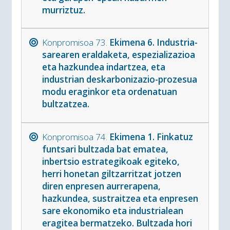
murriztuz.
Konpromisoa 73.
Ekimena 6. Industria-
sarearen eraldaketa, espezializazioa
eta hazkundea indartzea, eta
industrian deskarbonizazio-prozesua
modu eraginkor eta ordenatuan
bultzatzea.
Konpromisoa 74.
Ekimena 1. Finkatuz
funtsari bultzada bat ematea,
inbertsio estrategikoak egiteko,
herri honetan giltzarritzat jotzen
diren enpresen aurrerapena,
hazkundea, sustraitzea eta enpresen
sare ekonomiko eta industrialean
eragitea bermatzeko. Bultzada hori