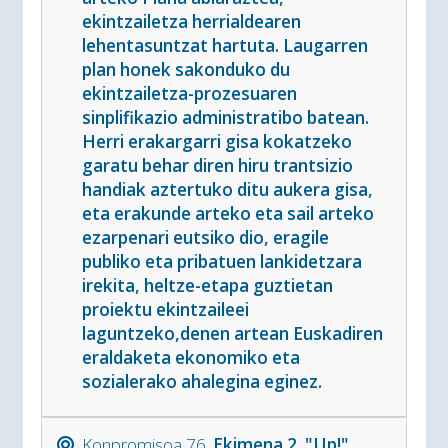
ekintzailetza herrialdearen
lehentasuntzat hartuta. Laugarren
plan honek sakonduko du
ekintzailetza-prozesuaren
sinplifikazio administratibo batean.
Herri erakargarri gisa kokatzeko
garatu behar diren hiru trantsizio
handiak aztertuko ditu aukera gisa,
eta erakunde arteko eta sail arteko
ezarpenari eutsiko dio, eragile
publiko eta pribatuen lankidetzara
irekita, heltze-etapa guztietan
proiektu ekintzaileei
laguntzeko,denen artean Euskadiren
eraldaketa ekonomiko eta
sozialerako ahalegina eginez.
Konpromisoa 76.
Ekimena 2. "Up!"