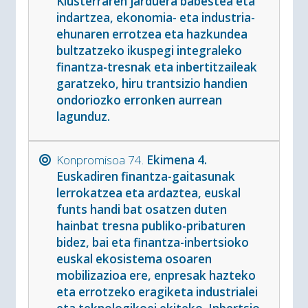
Klusterraren jarduera babestea eta
indartzea, ekonomia- eta industria-
ehunaren errotzea eta hazkundea
bultzatzeko ikuspegi integraleko
finantza-tresnak eta inbertitzaileak
garatzeko, hiru trantsizio handien
ondoriozko erronken aurrean
lagunduz.
Konpromisoa 74.
Ekimena 4.
Euskadiren finantza-gaitasunak
lerrokatzea eta ardaztea, euskal
funts handi bat osatzen duten
hainbat tresna publiko-pribaturen
bidez, bai eta finantza-inbertsioko
euskal ekosistema osoaren
mobilizazioa ere, enpresak hazteko
eta errotzeko eragiketa industrialei