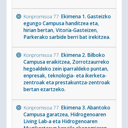
Konpromisoa 77.
Ekimena 1. Gasteizko
egungo Campusa handitzea eta,
hirian bertan, Vitoria-Gasteizen,
Parkerako sarbide berri bat irekitzea.
Konpromisoa 77.
Ekimena 2. Bilboko
Campusa eraikitzea, Zorrotzaurreko
hegoaldeko zein iparraldeko puntan,
enpresak, teknologia- eta ikerketa-
zentroak eta prestakuntza-zentroak
bertan ezartzeko.
Konpromisoa 77.
Ekimena 3. Abantoko
Campusa garatzea, Hidrogenoaren
Living Lab-a eta Hidrogenoaren