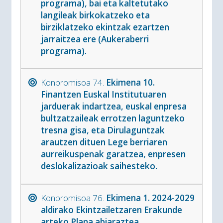
programa), bai eta kaltetutako
langileak birkokatzeko eta
birziklatzeko ekintzak ezartzen
jarraitzea ere (Aukeraberri
programa).
Konpromisoa 74.
Ekimena 10.
Finantzen Euskal Institutuaren
jarduerak indartzea, euskal enpresa
bultzatzaileak errotzen laguntzeko
tresna gisa, eta Dirulaguntzak
arautzen dituen Lege berriaren
aurreikuspenak garatzea, enpresen
deslokalizazioak saihesteko.
Konpromisoa 76.
Ekimena 1. 2024-2029
aldirako Ekintzailetzaren Erakunde
arteko Plana abiaraztea,