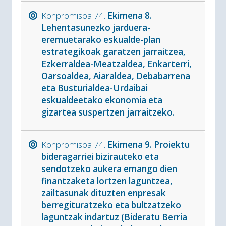
Konpromisoa 74.
Ekimena 8.
Lehentasunezko jarduera-
eremuetarako eskualde-plan
estrategikoak garatzen jarraitzea,
Ezkerraldea-Meatzaldea, Enkarterri,
Oarsoaldea, Aiaraldea, Debabarrena
eta Busturialdea-Urdaibai
eskualdeetako ekonomia eta
gizartea suspertzen jarraitzeko.
Konpromisoa 74.
Ekimena 9. Proiektu
bideragarriei bizirauteko eta
sendotzeko aukera emango dien
finantzaketa lortzen laguntzea,
zailtasunak dituzten enpresak
berregituratzeko eta bultzatzeko
laguntzak indartuz (Bideratu Berria