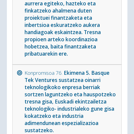
aurrera egiteko, hazteko eta
finkatzeko ahalmena duten
proiektuei finantzaketa eta
inbertsioa eskuratzeko aukera
handiagoak eskaintzea. Tresna
propioen arteko koordinazioa
hobetzea, baita finantzaketa
pribatuarekin ere.
Konpromisoa 76.
Ekimena 5. Basque
Tek Ventures sustatzea oinarri
teknologikoko enpresa berriak
sortzen laguntzeko eta hauspotzeko
tresna gisa, Euskadi ekintzailetza
teknologiko- industrialeko gune gisa
kokatzeko eta industria
adimendunean espezializazioa
sustatzeko.