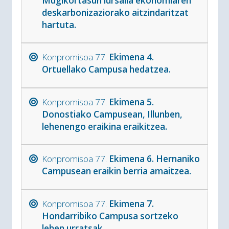
Mugikortasun lursaila ekonomiaren
deskarbonizaziorako aitzindaritzat
hartuta.
Konpromisoa 77.
Ekimena 4.
Ortuellako Campusa hedatzea.
Konpromisoa 77.
Ekimena 5.
Donostiako Campusean, Illunben,
lehenengo eraikina eraikitzea.
Konpromisoa 77.
Ekimena 6. Hernaniko
Campusean eraikin berria amaitzea.
Konpromisoa 77.
Ekimena 7.
Hondarribiko Campusa sortzeko
lehen urratsak.