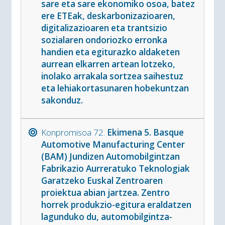
sare eta sare ekonomiko osoa, batez
ere ETEak, deskarbonizazioaren,
digitalizazioaren eta trantsizio
sozialaren ondoriozko erronka
handien eta egiturazko aldaketen
aurrean elkarren artean lotzeko,
inolako arrakala sortzea saihestuz
eta lehiakortasunaren hobekuntzan
sakonduz.
Konpromisoa 72.
Ekimena 5. Basque
Automotive Manufacturing Center
(BAM) Jundizen Automobilgintzan
Fabrikazio Aurreratuko Teknologiak
Garatzeko Euskal Zentroaren
proiektua abian jartzea. Zentro
horrek produkzio-egitura eraldatzen
lagunduko du, automobilgintza-