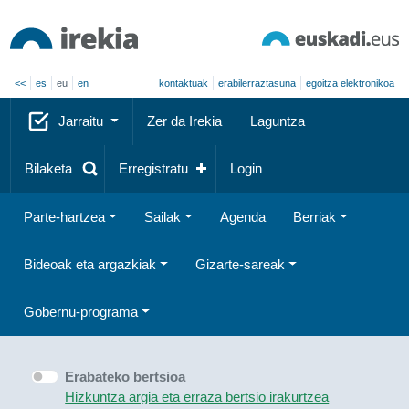
<<
es
eu
en
kontaktuak
erabilerraztasuna
egoitza elektronikoa
Jarraitu
Zer da Irekia
Laguntza
Bilaketa
Erregistratu
Login
Parte-hartzea
Sailak
Agenda
Berriak
Bideoak eta argazkiak
Gizarte-sareak
Gobernu-programa
Erabateko bertsioa
Hizkuntza argia eta erraza bertsio irakurtzea