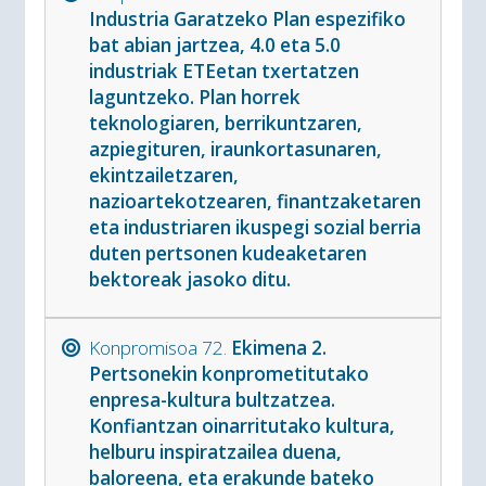
Industria Garatzeko Plan espezifiko
bat abian jartzea, 4.0 eta 5.0
industriak ETEetan txertatzen
laguntzeko. Plan horrek
teknologiaren, berrikuntzaren,
azpiegituren, iraunkortasunaren,
ekintzailetzaren,
nazioartekotzearen, finantzaketaren
eta industriaren ikuspegi sozial berria
duten pertsonen kudeaketaren
bektoreak jasoko ditu.
Konpromisoa 72.
Ekimena 2.
Pertsonekin konprometitutako
enpresa-kultura bultzatzea.
Konfiantzan oinarritutako kultura,
helburu inspiratzailea duena,
baloreena, eta erakunde bateko