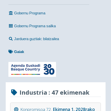
Gobernu Programa
Gobernu Programa sailka
Jarduera guztiak: bilatzailea
Gaiak
Industria
: 47 ekimenak
Konpromisoa 72.
Ekimena 1. 2028rako