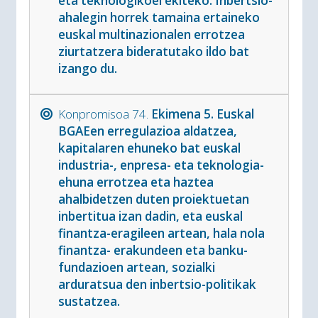
eta teknologikoei ekiteko. Inbertsio-
ahalegin horrek tamaina ertaineko
euskal multinazionalen errotzea
ziurtatzera bideratutako ildo bat
izango du.
Konpromisoa 74.
Ekimena 5. Euskal
BGAEen erregulazioa aldatzea,
kapitalaren ehuneko bat euskal
industria-, enpresa- eta teknologia-
ehuna errotzea eta haztea
ahalbidetzen duten proiektuetan
inbertitua izan dadin, eta euskal
finantza-eragileen artean, hala nola
finantza- erakundeen eta banku-
fundazioen artean, sozialki
arduratsua den inbertsio-politikak
sustatzea.