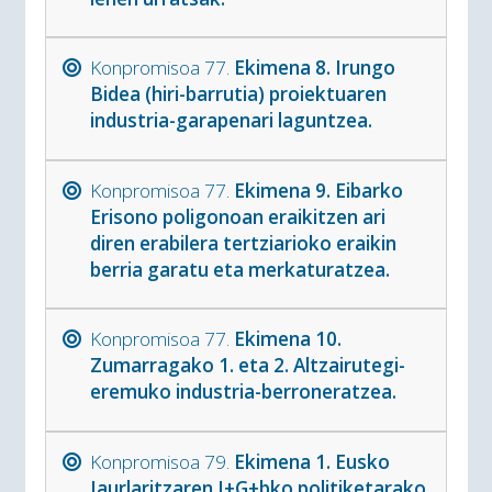
Konpromisoa 77.
Ekimena 8. Irungo
Bidea (hiri-barrutia) proiektuaren
industria-garapenari laguntzea.
Konpromisoa 77.
Ekimena 9. Eibarko
Erisono poligonoan eraikitzen ari
diren erabilera tertziarioko eraikin
berria garatu eta merkaturatzea.
Konpromisoa 77.
Ekimena 10.
Zumarragako 1. eta 2. Altzairutegi-
eremuko industria-berroneratzea.
Konpromisoa 79.
Ekimena 1. Eusko
Jaurlaritzaren I+G+bko politiketarako