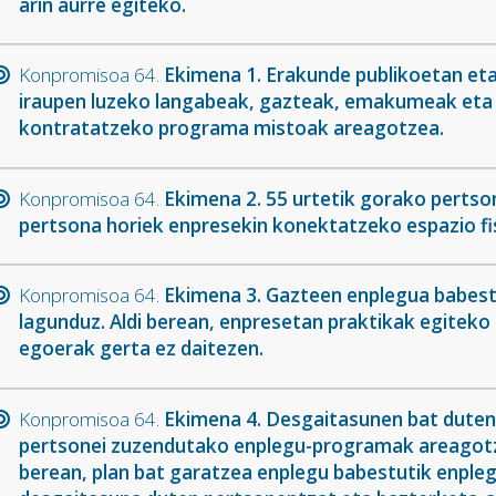
arin aurre egiteko.
Konpromisoa 64.
Ekimena 1. Erakunde publikoetan eta
iraupen luzeko langabeak, gazteak, emakumeak eta 
kontratatzeko programa mistoak areagotzea.
Konpromisoa 64.
Ekimena 2. 55 urtetik gorako pertso
pertsona horiek enpresekin konektatzeko espazio fis
Konpromisoa 64.
Ekimena 3. Gazteen enplegua babesten
lagunduz. Aldi berean, enpresetan praktikak egitek
egoerak gerta ez daitezen.
Konpromisoa 64.
Ekimena 4. Desgaitasunen bat duten
pertsonei zuzendutako enplegu-programak areagotz
berean, plan bat garatzea enplegu babestutik enpleg