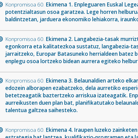
Konpromisoa 60.
Ekimena 1. Enpleguaren Euskal Legea
potentzialtasun osoa garatzea. Lege horren helburu
baldintzetan, jarduera ekonomiko lehiakorra, iraunk
Konpromisoa 60.
Ekimena 2. Langabezia-tasak murrizt
egonkorra eta kalitatezkoa sustatuz, langabezia-tas
jarraitzeko, Europar Batasuneko herrialdeen batez 
enplegu osoa lortzeko bidean aurrera egiteko helbur
Konpromisoa 60.
Ekimena 3. Belaunaldien arteko elka
edozein alborapen ezabatzeko, dela aurretiko esperie
betetzeagatik baztertzeko arriskua izateagatik. En
aurreikusten duen plan bat, planifikatutako belaunal
talentua galtzea saihesteko.
Konpromisoa 60.
Ekimena 4. Iraupen luzeko zainketen 
estrategia bat lantzea, kualifikazio-programen eta 