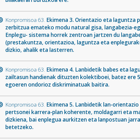
Konpromisoa 63.
Ekimena 3. Orientazio eta laguntza p
zerbitzua emateko modu natural gisa, langabezia-ego
Enplegu- sistema horrek zentroan jartzen du langabe
(prestakuntza, orientazioa, laguntza eta enplegurak
dizkio, ahalik eta lasterren.
Konpromisoa 63.
Ekimena 4. Lanbidetik babes eta lag
zailtasun handienak dituzten kolektiboei, batez ere
egoeren ondorioz diskriminatuak baitira.
Konpromisoa 63.
Ekimena 5. Lanbidetik lan-orientazio 
pertsonei karrera-plan koherente, moldagarri eta 
dizkiena, bai enplegua aurkitzen eta lanpostuan jarr
betetzeko.