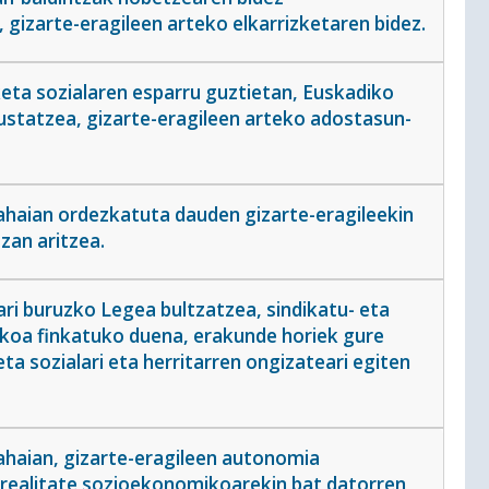
 gizarte-eragileen arteko elkarrizketaren bidez.
keta sozialaren esparru guztietan, Euskadiko
sustatzea, gizarte-eragileen arteko adostasun-
ahaian ordezkatuta dauden gizarte-eragileekin
zan aritzea.
ri buruzko Legea bultzatzea, sindikatu- eta
ikoa finkatuko duena, erakunde horiek gure
a sozialari eta herritarren ongizateari egiten
ahaian, gizarte-eragileen autonomia
rrealitate sozioekonomikoarekin bat datorren