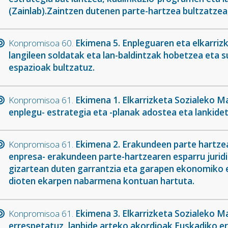
(Zainlab).Zaintzen dutenen parte-hartzea bultzatzea,
Konpromisoa 60.
Ekimena 5. Enpleguaren eta elkarriz
langileen soldatak eta lan-baldintzak hobetzea eta 
espazioak bultzatuz.
Konpromisoa 61.
Ekimena 1. Elkarrizketa Sozialeko M
enplegu- estrategia eta -planak adostea eta lankidet
Konpromisoa 61.
Ekimena 2. Erakundeen parte hartzea
enpresa- erakundeen parte-hartzearen esparru jurid
gizartean duten garrantzia eta garapen ekonomiko et
dioten ekarpen nabarmena kontuan hartuta.
Konpromisoa 61.
Ekimena 3. Elkarrizketa Sozialeko M
errespetatuz, lanbide arteko akordioak Euskadiko e