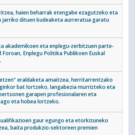
ritzea, haien beharrak etengabe ezagutzeko eta
 jarriko dituen kudeaketa aurreratua garatu
 eta akademikoen eta enplegu-zerbitzuen parte-
 Foroan, Enplegu Politika Publikoen Euskal
.
etzen" eraldaketa amaitzea, herritarrentzako
ginkor bat lortzeko, langabezia murrizteko eta
 pertsonen garapen profesionalaren eta
ago eta hobea lortzeko.
kualifikazioen gaur egungo eta etorkizuneko
zea, baita produkzio-sektoreen premien