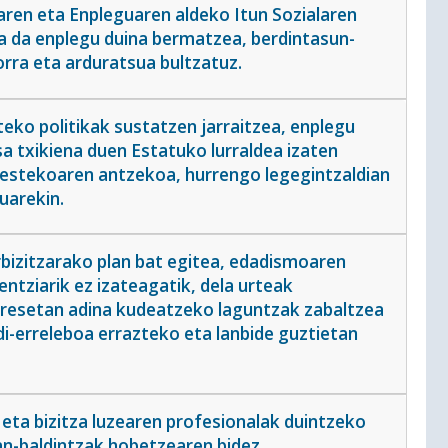
ren eta Enpleguaren aldeko Itun Sozialaren
a da enplegu duina bermatzea, berdintasun-
orra eta arduratsua bultzatuz.
eko politikak sustatzen jarraitzea, enplegu
a txikiena duen Estatuko lurraldea izaten
bestekoaren antzekoa, hurrengo legegintzaldian
uarekin.
rbizitzarako plan bat egitea, edadismoaren
ntziarik ez izateagatik, dela urteak
presetan adina kudeatzeko laguntzak zabaltzea
di-erreleboa errazteko eta lanbide guztietan
eta bizitza luzearen profesionalak duintzeko
lan-baldintzak hobetzearen bidez