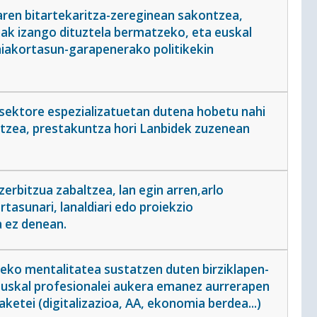
aren bitartekaritza-zereginean sakontzea,
nak izango dituztela bermatzeko, eta euskal
hiakortasun-garapenerako politikekin
o sektore espezializatuetan dutena hobetu nahi
tzea, prestakuntza hori Lanbidek zuzenean
erbitzua zabaltzea, lan egin arren,arlo
asunari, lanaldiari edo proiekzio
a ez denean.
zeko mentalitatea sustatzen duten birziklapen-
euskal profesionalei aukera emanez aurrerapen
etei (digitalizazioa, AA, ekonomia berdea...)