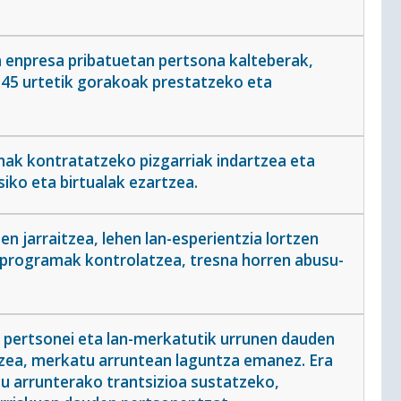
 enpresa pribatuetan pertsona kalteberak,
45 urtetik gorakoak prestatzeko eta
nak kontratatzeko pizgarriak indartzea eta
iko eta birtualak ezartzea.
 jarraitzea, lehen lan-esperientzia lortzen
o programak kontrolatzea, tresna horren abusu-
 pertsonei eta lan-merkatutik urrunen dauden
ea, merkatu arruntean laguntza emanez. Era
u arrunterako trantsizioa sustatzeko,