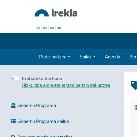
<<
es
eu
en
Parte-hartzea
Sailak
Agenda
Ber
Erabateko bertsioa
Hizkuntza argia eta erraza bertsio irakurtzea
Gobernu Programa
Gobernu Programa sailka