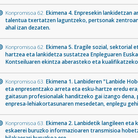
Konpromisoa 62.
Ekimena 4. Enpresekin lankidetzan a
talentua txertatzen laguntzeko, pertsonak zentroan
ahal izan dezaten.
Konpromisoa 62.
Ekimena 5. Eragile sozial, sektorial
hartzea eta lankidetza sustatzea Enpleguaren Euskal
Kontseiluaren ekintza aberasteko eta kualifikatzeko
Konpromisoa 63.
Ekimena 1. Lanbideren "Lanbide Hob
eta enpresentzako arreta eta esku-hartze eredu era
gaitasun profesionalak handitzeko gai izango dena,
enpresa-lehiakortasunaren mesedetan, enplegu gehi
Konpromisoa 63.
Ekimena 2. Lanbidetik langileen eta 
eskaerei buruzko informazioaren transmisioa hobet
bilakaerari buruzkoa ere.