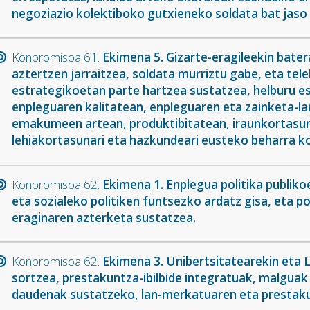
negoziazio kolektiboko gutxieneko soldata bat jaso
Konpromisoa 61.
Ekimena 5. Gizarte-eragileekin batera
aztertzen jarraitzea, soldata murriztu gabe, eta tel
estrategikoetan parte hartzea sustatzea, helburu es
enpleguaren kalitatean, enpleguaren eta zainketa-la
emakumeen artean, produktibitatean, iraunkortasun
lehiakortasunari eta hazkundeari eusteko beharra k
Konpromisoa 62.
Ekimena 1. Enplegua politika publi
eta sozialeko politiken funtsezko ardatz gisa, eta p
eraginaren azterketa sustatzea.
Konpromisoa 62.
Ekimena 3. Unibertsitatearekin eta 
sortzea, prestakuntza-ibilbide integratuak, malguak
daudenak sustatzeko, lan-merkatuaren eta prestaku