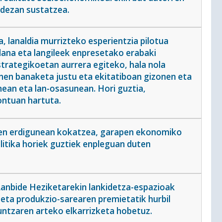
 dezan sustatzea.
, lanaldia murrizteko esperientzia pilotua
elana eta langileek enpresetako erabaki
trategikoetan aurrera egiteko, hala nola
nen banaketa justu eta ekitatiboan gizonen eta
ean eta lan-osasunean. Hori guztia,
ontuan hartuta.
koen erdigunean kokatzea, garapen ekonomiko
olitika horiek guztiek enpleguan duten
Lanbide Heziketarekin lankidetza-espazioak
 eta produkzio-sarearen premietatik hurbil
ntzaren arteko elkarrizketa hobetuz.