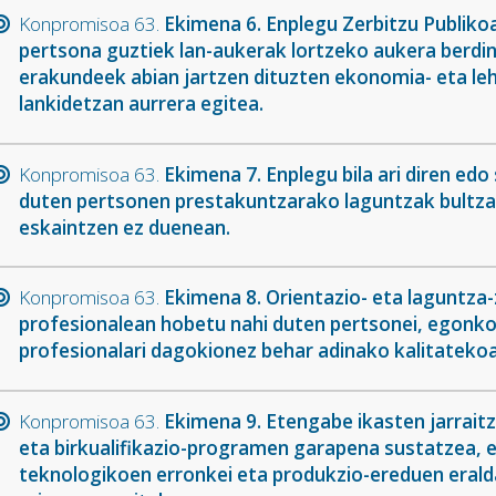
Konpromisoa 63.
Ekimena 6. Enplegu Zerbitzu Publiko
pertsona guztiek lan-aukerak lortzeko aukera berdi
erakundeek abian jartzen dituzten ekonomia- eta le
lankidetzan aurrera egitea.
Konpromisoa 63.
Ekimena 7. Enplegu bila ari diren ed
duten pertsonen prestakuntzarako laguntzak bultza
eskaintzen ez duenean.
Konpromisoa 63.
Ekimena 8. Orientazio- eta laguntza-z
profesionalean hobetu nahi duten pertsonei, egonkort
profesionalari dagokionez behar adinako kalitateko
Konpromisoa 63.
Ekimena 9. Etengabe ikasten jarrait
eta birkualifikazio-programen garapena sustatzea, 
teknologikoen erronkei eta produkzio-ereduen eraldak