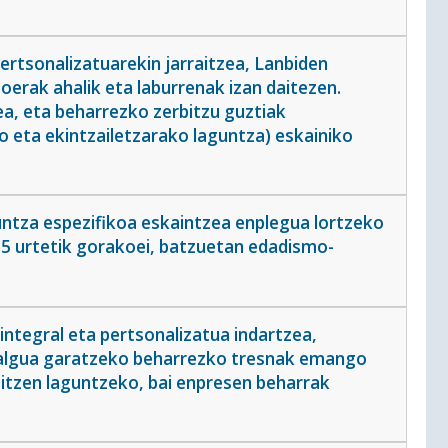
ertsonalizatuarekin jarraitzea, Lanbiden
erak ahalik eta laburrenak izan daitezen.
a, eta beharrezko zerbitzu guztiak
o eta ekintzailetzarako laguntza) eskainiko
untza espezifikoa eskaintzea enplegua lortzeko
 55 urtetik gorakoei, batzuetan edadismo-
integral eta pertsonalizatua indartzea,
malgua garatzeko beharrezko tresnak emango
aitzen laguntzeko, bai enpresen beharrak