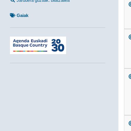
Jarduera guztiak: bilatzailea
Gaiak