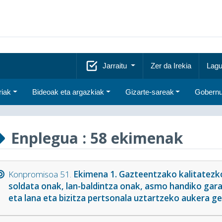
Jarraitu
Zer da Irekia
Lagu
riak
Bideoak eta argazkiak
Gizarte-sareak
Gobernu
Enplegua
: 58 ekimenak
Konpromisoa 51.
Ekimena 1. Gazteentzako kalitatezk
soldata onak, lan-baldintza onak, asmo handiko gar
eta lana eta bizitza pertsonala uztartzeko aukera ge