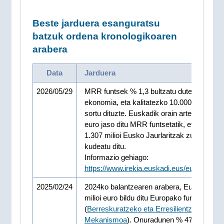
Beste jarduera esanguratsu
batzuk ordena kronologikoaren
arabera
Data
Jarduera
2026/05/29
MRR funtsek % 1,3 bultzatu dute euskal
ekonomia, eta kalitatezko 10.000 enplegu b
sortu dituzte. Euskadik orain arte 4.529 mili
euro jaso ditu MRR funtsetatik, eta horietat
1.307 milioi Eusko Jaurlaritzak zuzenean
kudeatu ditu.
Informazio gehiago:
https://www.irekia.euskadi.eus/eu/news/1
2025/02/24
2024ko balantzearen arabera, Euskadik 3.
milioi euro bildu ditu Europako funtsetatik
(
Berreskuratzeko eta Erresilientziarako
Mekanismoa
). Onuradunen % 47