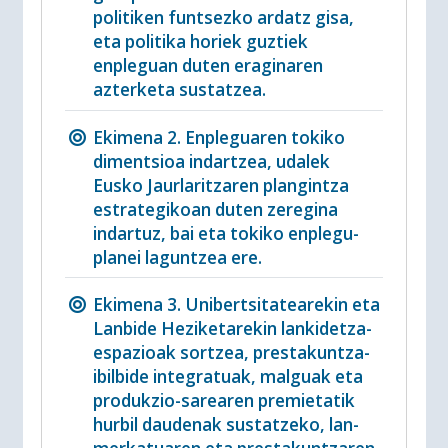
politiken funtsezko ardatz gisa,
eta politika horiek guztiek
enpleguan duten eraginaren
azterketa sustatzea.
Ekimena 2. Enpleguaren tokiko
dimentsioa indartzea, udalek
Eusko Jaurlaritzaren plangintza
estrategikoan duten zeregina
indartuz, bai eta tokiko enplegu-
planei laguntzea ere.
Ekimena 3. Unibertsitatearekin eta
Lanbide Heziketarekin lankidetza-
espazioak sortzea, prestakuntza-
ibilbide integratuak, malguak eta
produkzio-sarearen premietatik
hurbil daudenak sustatzeko, lan-