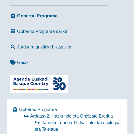
Gobernu Programa
Gobernu Programa sailka
Jarduera guztiak: bilatzailea
Gaiak
Gobernu Programa
Ardatza 2. Hazkunde eta Ongizate Eredua
Jarduketa-arloa 11. Kalitatezko enplegua
eta Talentua