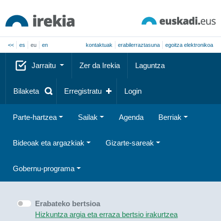
<<
es
eu
en
kontaktuak
erabilerraztasuna
egoitza elektronikoa
Jarraitu
Zer da Irekia
Laguntza
Bilaketa
Erregistratu
Login
Parte-hartzea
Sailak
Agenda
Berriak
Bideoak eta argazkiak
Gizarte-sareak
Gobernu-programa
Erabateko bertsioa
Hizkuntza argia eta erraza bertsio irakurtzea