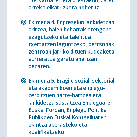
merkatuaren eta prestakuntzaren
arteko elkarrizketa hobetuz.
Ekimena 4. Enpresekin lankidetzan
aritzea, haien beharrak etengabe
ezagutzeko eta talentua
txertatzen laguntzeko, pertsonak
zentroan jarriko dituen kudeaketa
aurreratua garatu ahal izan
dezaten.
Ekimena 5. Eragile sozial, sektorial
eta akademikoen eta enplegu-
zerbitzuen parte-hartzea eta
lankidetza sustatzea Enpleguaren
Euskal Foroan, Enplegu Politika
Publikoen Euskal Kontseiluaren
ekintza aberasteko eta
kualifikatzeko.