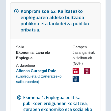
Konpromisoa 62. Kalitatezko
enpleguaren aldeko bultzada
publikoa eta lankidetza publiko
pribatua.
Saila
Garapen
Ekonomia, Lana eta
Jasangarrirak
Enplegua
o Helburuak
(GJH)
Arduraduna
Alfonso Gurpegui Ruiz
(
Enplegu eta Gizarteratzeko
sailburuordea
)
Ekimena 1. Enplegua politika
publikoen erdigunean kokatzea,
garapen ekonomiko eta sozialeko